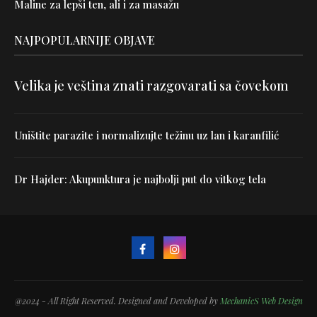
Maline za lepši ten, ali i za masažu
NAJPOPULARNIJE OBJAVE
Velika je veština znati razgovarati sa čovekom
Uništite parazite i normalizujte težinu uz lan i karanfilić
Dr Hajder: Akupunktura je najbolji put do vitkog tela
@2024 - All Right Reserved. Designed and Developed by
MechanicS Web Design