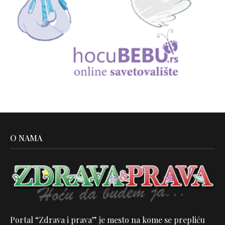
O NAMA
Portal “Zdrava i prava” je mesto na kome se prepliću