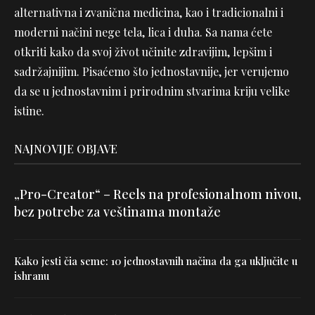
alternativna i zvanična medicina, kao i tradicionalni i
moderni načini nege tela, lica i duha. Sa nama ćete
otkriti kako da svoj život učinite zdravijim, lepšim i
sadržajnijim. Pisaćemo što jednostavnije, jer verujemo
da se u jednostavnim i prirodnim stvarima kriju velike
istine.
NAJNOVIJE OBJAVE
„Pro-Creator“ – Reels na profesionalnom nivou,
bez potrebe za veštinama montaže
Kako jesti čia seme: 10 jednostavnih načina da ga uključite u
ishranu