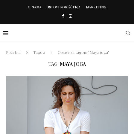
O NAMA
USLOVI KORIŠĆENJA
MARKETING
Početna
Tagovi
Objave sa tagom "Maya joga"
TAG:
MAYA JOGA