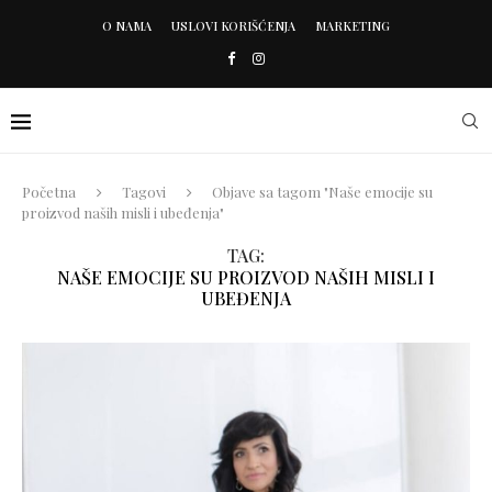
O NAMA
USLOVI KORIŠĆENJA
MARKETING
Početna
Tagovi
Objave sa tagom "Naše emocije su
proizvod naših misli i ubeđenja"
TAG:
NAŠE EMOCIJE SU PROIZVOD NAŠIH MISLI I
UBEĐENJA