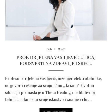
Duh
SLAJD
PROF. DR JELENA VASILJEVIĆ: UTICAJ
PODSVESTI NA ZDRAVLJE I SREĆU
Profesor dr Jelena Vasiljević, inženjer elektrotehnike,
odgovor i rešenje za svoju ličnu „kriznu“ životnu
situaciju pronašla je u Theta Healing meditativnoj
tehnici, a danas to svoje iskustvo i znanje vrlo …