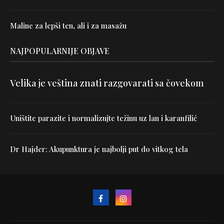
Maline za lepši ten, ali i za masažu
NAJPOPULARNIJE OBJAVE
Velika je veština znati razgovarati sa čovekom
Uništite parazite i normalizujte težinu uz lan i karanfilić
Dr Hajder: Akupunktura je najbolji put do vitkog tela