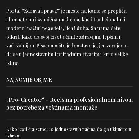
Portal “Zdrava i prava” je mesto na kome se prepliću
alternativna i zvanična medicina, kao i tradicionalni i
moderni načini nege tela, lica i duha. Sa nama ćete
otkriti kako da svoj život učinite zdravijim, lepšim i
sadržajnijim. Pisaćemo što jednostavnije, jer verujemo
da se u jednostavnim i prirodnim stvarima kriju velike
istine.
NAJNOVIJE OBJAVE
„Pro-Creator“ – Reels na profesionalnom nivou,
bez potrebe za veštinama montaže
Kako jesti čia seme: 10 jednostavnih načina da ga uključite u
ishranu