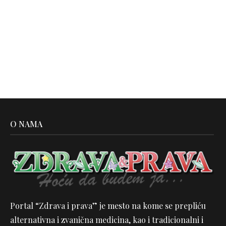
O NAMA
Portal “Zdrava i prava” je mesto na kome se prepliću
alternativna i zvanična medicina, kao i tradicionalni i