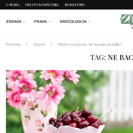
O NAMA
USLOVI KORIŠĆENJA
MARKETING
ZDRAVA
PRAVA
SREĆOLOGIJA
Početna
Tagovi
Objave sa tagom "ne bacajte peteljke"
TAG:
NE BAC