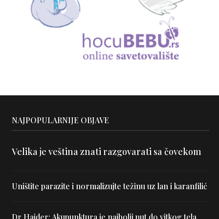
NAJPOPULARNIJE OBJAVE
Velika je veština znati razgovarati sa čovekom
Uništite parazite i normalizujte težinu uz lan i karanfilić
Dr Hajder: Akupunktura je najbolji put do vitkog tela