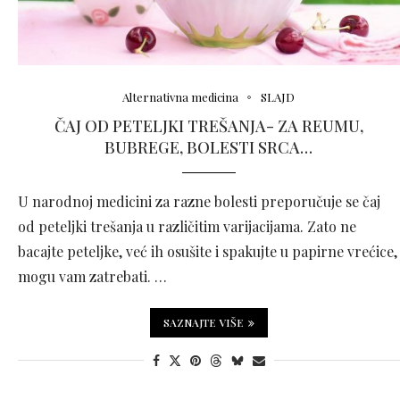
Alternativna medicina
SLAJD
ČAJ OD PETELJKI TREŠANJA- ZA REUMU,
BUBREGE, BOLESTI SRCA…
U narodnoj medicini za razne bolesti preporučuje se čaj
od peteljki trešanja u različitim varijacijama. Zato ne
bacajte peteljke, već ih osušite i spakujte u papirne vrećice,
mogu vam zatrebati. …
SAZNAJTE VIŠE