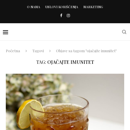
O NAMA
USLOVI KORIŠĆENJA
MARKETING
Početna
Tagovi
Objave sa tagom "ojačajte imunitet"
TAG:
OJAČAJTE IMUNITET