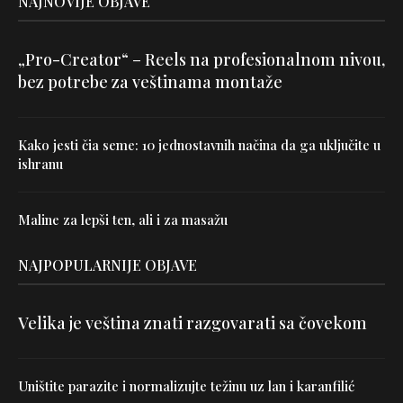
NAJNOVIJE OBJAVE
„Pro-Creator“ – Reels na profesionalnom nivou,
bez potrebe za veštinama montaže
Kako jesti čia seme: 10 jednostavnih načina da ga uključite u
ishranu
Maline za lepši ten, ali i za masažu
NAJPOPULARNIJE OBJAVE
Velika je veština znati razgovarati sa čovekom
Uništite parazite i normalizujte težinu uz lan i karanfilić