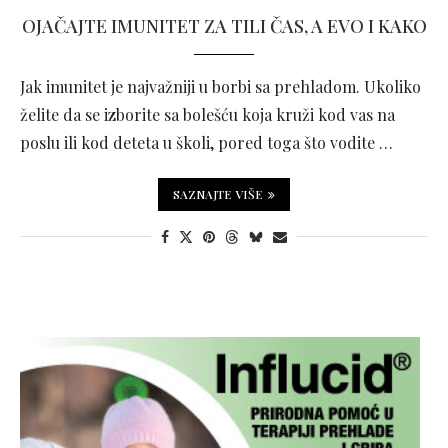
OJAČAJTE IMUNITET ZA TILI ČAS, A EVO I KAKO
Jak imunitet je najvažniji u borbi sa prehladom. Ukoliko
želite da se izborite sa bolešću koja kruži kod vas na
poslu ili kod deteta u školi, pored toga što vodite …
SAZNAJTE VIŠE