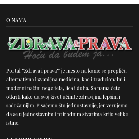
O NAMA
Portal “Zdrava i prava” je mesto na kome se prepliću
alternativna i zvanična medicina, kao i tradicionalni i
moderni načini nege tela, lica i duha. Sa nama ćete
otkriti kako da svoj život učinite zdravijim, lepšim i
sadržajnijim. Pisaćemo što jednostavnije, jer verujemo
da se u jednostavnim i prirodnim stvarima kriju velike
istine.