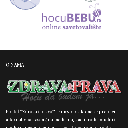
O NAMA
Portal “Zdrava i prava” je mesto na kome se prepliću
alternativna i zvanična medicina, kao i tradicionalni i
moderni načini nege tela, lica i duha. Sa nama ćete