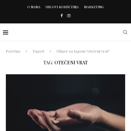
O NAMA
USLOVI KORIŠĆENJA
MARKETING
Početna
Tagovi
Objave sa tagom "otečeni vrat"
TAG:
OTEČENI VRAT