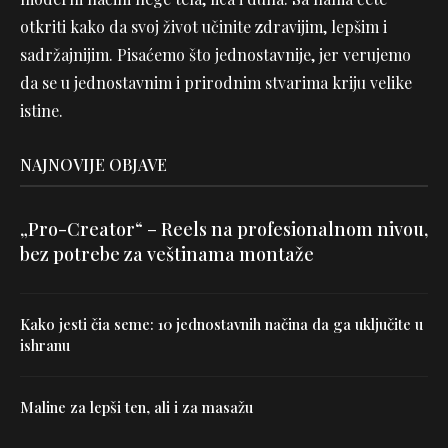
otkriti kako da svoj život učinite zdravijim, lepšim i
sadržajnijim. Pisaćemo što jednostavnije, jer verujemo
da se u jednostavnim i prirodnim stvarima kriju velike
istine.
NAJNOVIJE OBJAVE
„Pro-Creator“ – Reels na profesionalnom nivou,
bez potrebe za veštinama montaže
Kako jesti čia seme: 10 jednostavnih načina da ga uključite u
ishranu
Maline za lepši ten, ali i za masažu