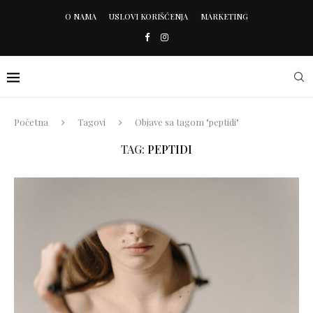
O NAMA
USLOVI KORIŠĆENJA
MARKETING
Početna
Tagovi
Objave sa tagom "peptidi"
TAG:
PEPTIDI