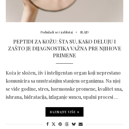
Podmladi se i zablistaj
SLAJD
PEPTIDI ZA KOŽU: ŠTA SU, KAKO DELUJU I
ZAŠTO JE DIJAGNOSTIKA VAŽNA PRE NJIHOVE
PRIMENE
Koža je složen, živ i inteligentan organ koji neprestano
komunicira sa unutrašnjim stanjem organizma. Na njoj
se vide godine, stres, hormonske promene, kvalitet sna,
ishrana, hidratacija, izlaganje suncu, upalni procesi …
SAZNAJTE VIŠE