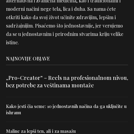
alternativna i zvanična medicina, kao i tradicionalni i
moderni načini nege tela, lica i duha. Sa nama ćete
otkriti kako da svoj život učinite zdravijim, lepšim i
sadržajnijim. Pisaćemo što jednostavnije, jer verujemo
da se u jednostavnim i prirodnim stvarima kriju velike
istine.
NAJNOVIJE OBJAVE
„Pro-Creator“ – Reels na profesionalnom nivou,
bez potrebe za veštinama montaže
Kako jesti čia seme: 10 jednostavnih načina da ga uključite u
ishranu
Maline za lepši ten, ali i za masažu