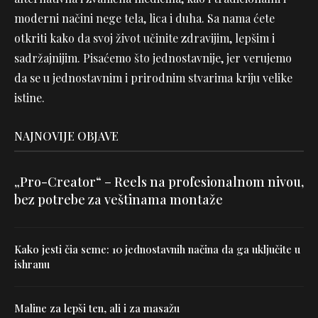
moderni načini nege tela, lica i duha. Sa nama ćete
otkriti kako da svoj život učinite zdravijim, lepšim i
sadržajnijim. Pisaćemo što jednostavnije, jer verujemo
da se u jednostavnim i prirodnim stvarima kriju velike
istine.
NAJNOVIJE OBJAVE
„Pro-Creator“ – Reels na profesionalnom nivou,
bez potrebe za veštinama montaže
Kako jesti čia seme: 10 jednostavnih načina da ga uključite u
ishranu
Maline za lepši ten, ali i za masažu