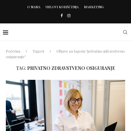
O NAMA
USLOVI KORIŠĆENJA
MARKETING
Početna
Tagovi
Objave sa tagom "privatno zdravstveno
osiguranje"
TAG:
PRIVATNO ZDRAVSTVENO OSIGURANJE