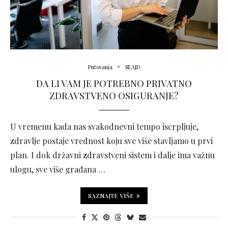
Putovanja
SLAJD
DA LI VAM JE POTREBNO PRIVATNO
ZDRAVSTVENO OSIGURANJE?
U vremenu kada nas svakodnevni tempo iscrpljuje,
zdravlje postaje vrednost koju sve više stavljamo u prvi
plan. I dok državni zdravstveni sistem i dalje ima važnu
ulogu, sve više građana …
SAZNAJTE VIŠE