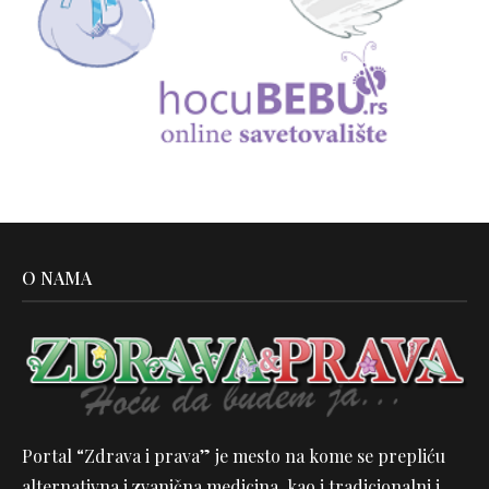
O NAMA
Portal “Zdrava i prava” je mesto na kome se prepliću
alternativna i zvanična medicina, kao i tradicionalni i