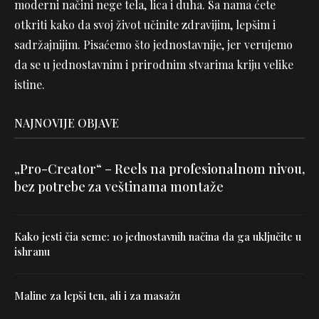
moderni načini nege tela, lica i duha. Sa nama ćete
otkriti kako da svoj život učinite zdravijim, lepšim i
sadržajnijim. Pisaćemo što jednostavnije, jer verujemo
da se u jednostavnim i prirodnim stvarima kriju velike
istine.
NAJNOVIJE OBJAVE
„Pro-Creator“ – Reels na profesionalnom nivou,
bez potrebe za veštinama montaže
Kako jesti čia seme: 10 jednostavnih načina da ga uključite u
ishranu
Maline za lepši ten, ali i za masažu