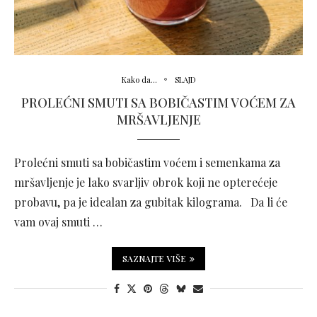
Kako da...
SLAJD
PROLEĆNI SMUTI SA BOBIČASTIM VOĆEM ZA
MRŠAVLJENJE
Prolećni smuti sa bobičastim voćem i semenkama za
mršavljenje je lako svarljiv obrok koji ne opterećeje
probavu, pa je idealan za gubitak kilograma. Da li će
vam ovaj smuti …
SAZNAJTE VIŠE