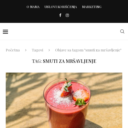
O NAMA
USLOVI KORIŠĆENJA
MARKETING
Početna
Tagovi
Objave sa tagom "smuti za mršavljenje"
TAG:
SMUTI ZA MRŠAVLJENJE