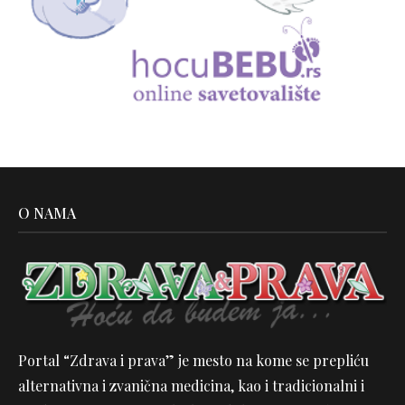
O NAMA
Portal “Zdrava i prava” je mesto na kome se prepliću
alternativna i zvanična medicina, kao i tradicionalni i