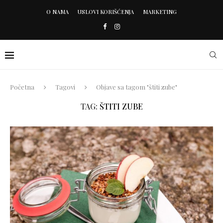
O NAMA
USLOVI KORIŠĆENJA
MARKETING
Početna
Tagovi
Objave sa tagom "štiti zube"
TAG:
ŠTITI ZUBE