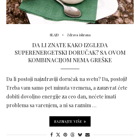
SLAJD
Zdrava ishrana
DA LI ZNATE KAKO IZGLEDA
SUPERENERGETSKI DORUČAK? SA OVOM
KOMBINACIJOM NEMA GREŠKE
Da li postoji najzdraviji doručak na svetu? Da, postoji!
Treba vam samo pet minuta vremena, a zauzvrat ćete
dobiti dovoljno energije za ceo dan, nećete imati
problema sa varenjem, a ni sa raznim …
SAZNAJTE VIŠE