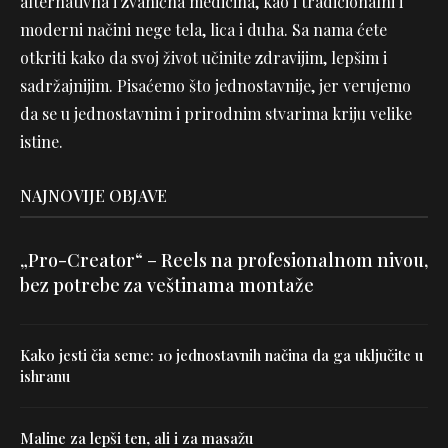
alternativna i zvanična medicina, kao i tradicionalni i
moderni načini nege tela, lica i duha. Sa nama ćete
otkriti kako da svoj život učinite zdravijim, lepšim i
sadržajnijim. Pisaćemo što jednostavnije, jer verujemo
da se u jednostavnim i prirodnim stvarima kriju velike
istine.
NAJNOVIJE OBJAVE
„Pro-Creator“ – Reels na profesionalnom nivou,
bez potrebe za veštinama montaže
Kako jesti čia seme: 10 jednostavnih načina da ga uključite u
ishranu
Maline za lepši ten, ali i za masažu