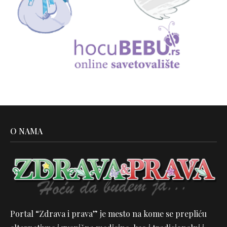
O NAMA
Portal “Zdrava i prava” je mesto na kome se prepliću