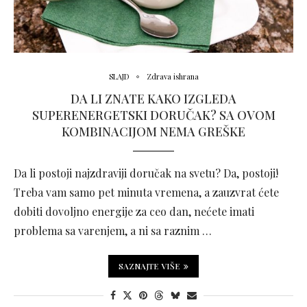
SLAJD
Zdrava ishrana
DA LI ZNATE KAKO IZGLEDA
SUPERENERGETSKI DORUČAK? SA OVOM
KOMBINACIJOM NEMA GREŠKE
Da li postoji najzdraviji doručak na svetu? Da, postoji!
Treba vam samo pet minuta vremena, a zauzvrat ćete
dobiti dovoljno energije za ceo dan, nećete imati
problema sa varenjem, a ni sa raznim …
SAZNAJTE VIŠE