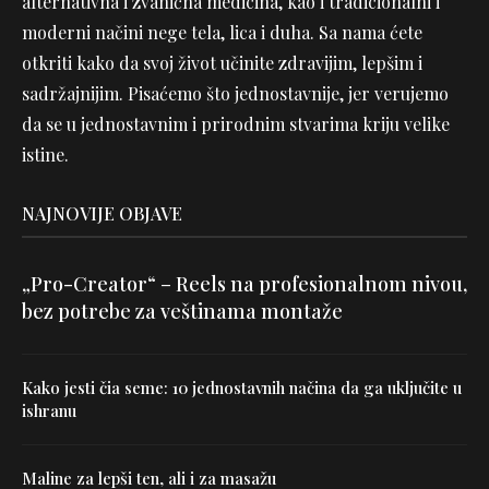
alternativna i zvanična medicina, kao i tradicionalni i
moderni načini nege tela, lica i duha. Sa nama ćete
otkriti kako da svoj život učinite zdravijim, lepšim i
sadržajnijim. Pisaćemo što jednostavnije, jer verujemo
da se u jednostavnim i prirodnim stvarima kriju velike
istine.
NAJNOVIJE OBJAVE
„Pro-Creator“ – Reels na profesionalnom nivou,
bez potrebe za veštinama montaže
Kako jesti čia seme: 10 jednostavnih načina da ga uključite u
ishranu
Maline za lepši ten, ali i za masažu