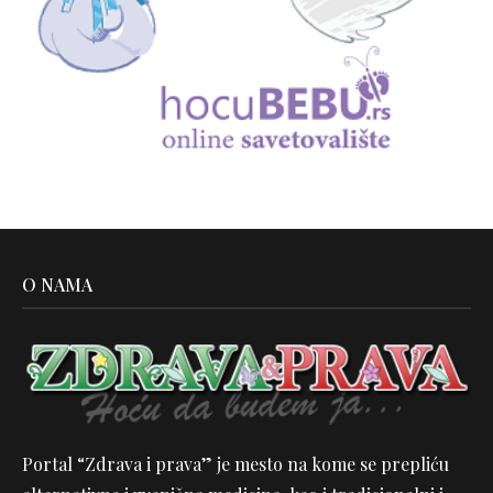
O NAMA
Portal “Zdrava i prava” je mesto na kome se prepliću