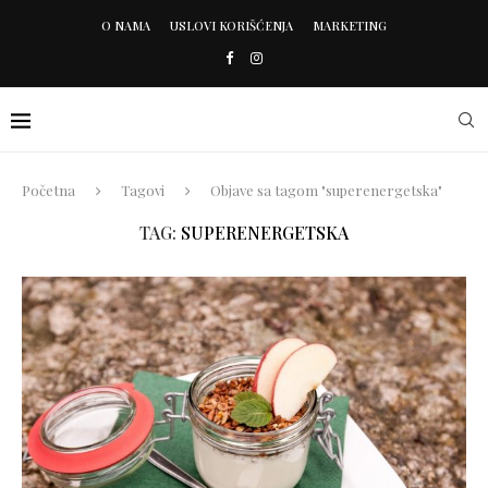
O NAMA
USLOVI KORIŠĆENJA
MARKETING
Početna
Tagovi
Objave sa tagom "superenergetska"
TAG:
SUPERENERGETSKA