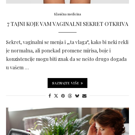
Klasična medicina
7 TAJNI KOJE VAM VAGINALNI SEKRET OTKRIVA
Sekret, vaginalni se menja i „ta vlaga“, kako bi neki rekli
je normalna, ali ponekad promene mirisa, boje i
konzistencije mogu biti znak da se nešto drugo događa
u vašem …
SAZNAJTE VIŠE