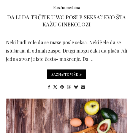
Klasična medicina
DA LI DA TRČITE U WC POSLE SEKSA? EVO ŠTA
KAŽU GINEKOLOZI
Neki ljudi vole da se maze posle seksa. Neki žele da se
istuširaju ili odmah zaspe. Drugi mogu čak i da plaču. Ali
jedna stvar je isto česta- mokrenje. Da …
SAZNAJTE VIŠE