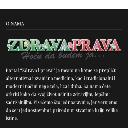
O NAMA
Portal “Zdrava i prava” je mesto na kome se prepliću
alternativna i zvanična medicina, kao i tradicionalni i
moderni načini nege tela, lica i duha. Sa nama ćete
otkriti kako da svoj život učinite zdravijim, lepšim i
sadržajnijim. Pisaćemo što jednostavnije, jer verujemo
da se u jednostavnim i prirodnim stvarima kriju velike
istine.