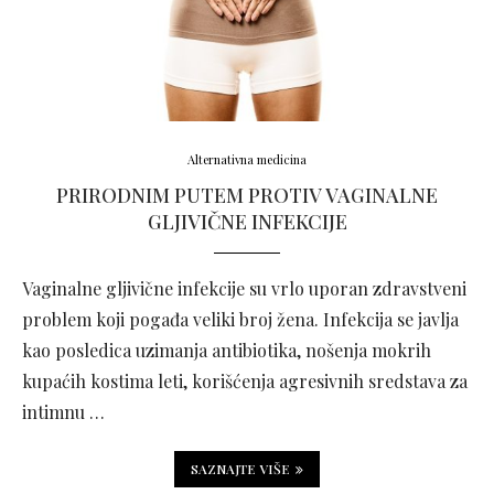
Alternativna medicina
PRIRODNIM PUTEM PROTIV VAGINALNE
GLJIVIČNE INFEKCIJE
Vaginalne gljivične infekcije su vrlo uporan zdravstveni
problem koji pogađa veliki broj žena. Infekcija se javlja
kao posledica uzimanja antibiotika, nošenja mokrih
kupaćih kostima leti, korišćenja agresivnih sredstava za
intimnu …
SAZNAJTE VIŠE