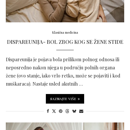
Klasična medicina
DISPAREUNIJA- BOL ZBOG KOG SE ŽENE STIDE
Dispareunija je pojava bola prilikom polnog odnosa ili
neposredno nakon njega u području polnih organa
žene (ovo stanje, iako vrlo retko, može se pojaviti i kod
muškaraca). Nastaje usled akutnih …
SAZNAJTE VIŠE