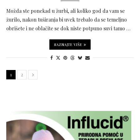
Možda ste ponekad u žurbi, ali koliko god da vam se
žurilo, nakon tuširanja bi uvek trebalo da se temeljno
obrišete i ne oblačite se dok niste potpuno suvi tamo …
SAZNAJTE VIŠE
1
2