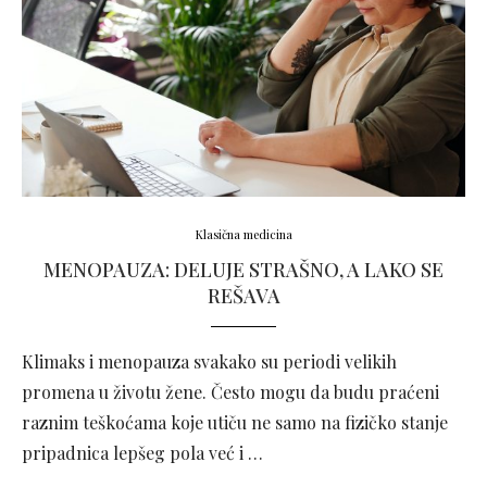
Klasična medicina
MENOPAUZA: DELUJE STRAŠNO, A LAKO SE
REŠAVA
Klimaks i menopauza svakako su periodi velikih
promena u životu žene. Često mogu da budu praćeni
raznim teškoćama koje utiču ne samo na fizičko stanje
pripadnica lepšeg pola već i …