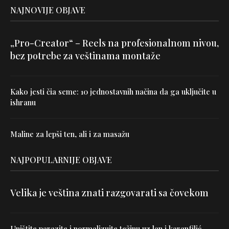
NAJNOVIJE OBJAVE
„Pro-Creator“ – Reels na profesionalnom nivou,
bez potrebe za veštinama montaže
Kako jesti čia seme: 10 jednostavnih načina da ga uključite u
ishranu
Maline za lepši ten, ali i za masažu
NAJPOPULARNIJE OBJAVE
Velika je veština znati razgovarati sa čovekom
Uništite parazite i normalizujte težinu uz lan i karanfilić