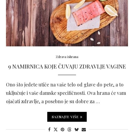
Zdrava ishrana
9 NAMIRNICA KOJE ČUVAJU ZDRAVLJE VAGINE
Ono što jedete utiče na vaše telo od glave do pete, a to
uključuje i vaše damske specifičnosti. Ova hrana će vam
ojačati zdravlje, a posebno je su dobre za …
SAZNAJTE VIŠE