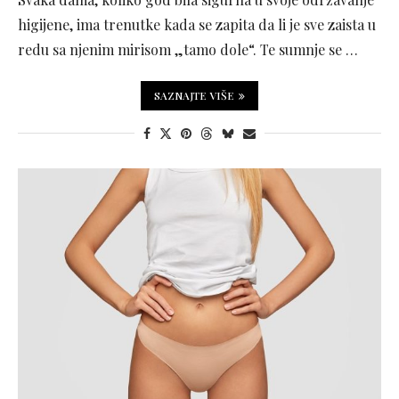
higijene, ima trenutke kada se zapita da li je sve zaista u
redu sa njenim mirisom „tamo dole“. Te sumnje se …
SAZNAJTE VIŠE