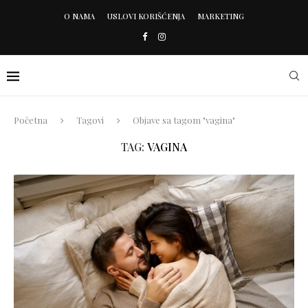
O NAMA
USLOVI KORIŠĆENJA
MARKETING
Početna
Tagovi
Objave sa tagom "vagina"
TAG:
VAGINA