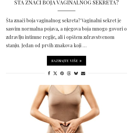
ŠTA ZNAČI BOJA VAGINALNOG SEKRETA?
Šta znači boja vaginalnog sekreta? Vaginalni sekret je
sasvim normalna pojava, a njegova boja mnogo govori o
zdravlju intimne regije, ali i opštem zdravstvenom
stanju. Jedan od prvih znakova koji …
SAZNAJTE VIŠE