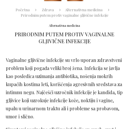
Početna
Zdrava
Alternativna medicina
Prirodnim putem protiv vaginalne gljivične infekcije
Alternativna medicina
PRIRODNIM PUTEM PROTIV VAGINALNE
GLJIVIČNE INFEKCIJE
Vaginalne gljivične infekcije su vrlo uporan zdravstveni
problem koji pogađa veliki broj žena. Infekcija se javlja
kao posledica uzimanja antibiotika, nošenja mokrih
kupaćih kostima leti, korišćenja agresivnih sredstava za
intimnu negu. Najčešći uzročnik infekcije je kandida, tip
gljivice koji uzrokuje infekcije kože, noktiju i vagine,
upalu u urinarnom traktu ali i probleme sa probavom,
umor i slično.