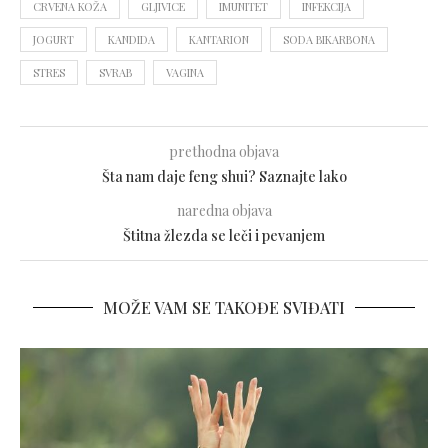
CRVENA KOŽA
GLJIVICE
IMUNITET
INFEKCIJA
JOGURT
KANDIDA
KANTARION
SODA BIKARBONA
STRES
SVRAB
VAGINA
prethodna objava
Šta nam daje feng shui? Saznajte lako
naredna objava
Štitna žlezda se leči i pevanjem
MOŽE VAM SE TAKOĐE SVIĐATI