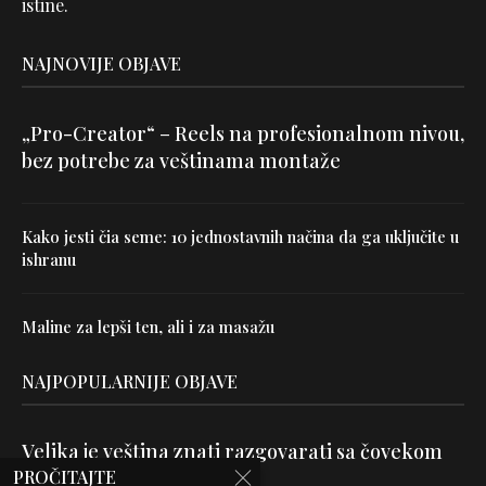
istine.
NAJNOVIJE OBJAVE
„Pro-Creator“ – Reels na profesionalnom nivou,
bez potrebe za veštinama montaže
Kako jesti čia seme: 10 jednostavnih načina da ga uključite u
ishranu
Maline za lepši ten, ali i za masažu
NAJPOPULARNIJE OBJAVE
Velika je veština znati razgovarati sa čovekom
PROČITAJTE