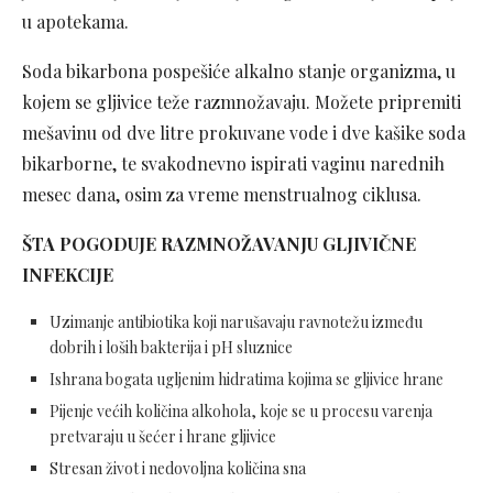
u apotekama.
Soda bikarbona
pospešiće alkalno stanje organizma, u
kojem se gljivice teže razmnožavaju. Možete pripremiti
mešavinu od dve litre prokuvane vode i dve kašike soda
bikarborne, te svakodnevno ispirati vaginu narednih
mesec dana, osim za vreme menstrualnog ciklusa.
ŠTA POGODUJE RAZMNOŽAVANJU GLJIVIČNE
INFEKCIJE
Uzimanje antibiotika koji narušavaju ravnotežu između
dobrih i loših bakterija i pH sluznice
Ishrana bogata ugljenim hidratima kojima se gljivice hrane
Pijenje većih količina alkohola, koje se u procesu varenja
pretvaraju u šećer i hrane gljivice
Stresan život i nedovoljna količina sna