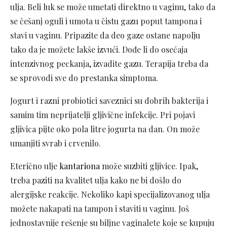
ulja. Beli luk se može umetati direktno u vaginu, tako da
se češanj oguli i umota u čistu gazu poput tampona i
stavi u vaginu. Pripazite da deo gaze ostane napolju
tako da je možete lakše izvući. Dođe li do osećaja
intenzivnog peckanja, izvadite gazu. Terapija treba da
se sprovodi sve do prestanka simptoma.
Jogurt i razni probiotici saveznici su dobrih bakterija i
samim tim neprijatelji gljivične infekcije. Pri pojavi
gljivica pijte oko pola litre jogurta na dan. On može
umanjiti svrab i crvenilo.
Eterično ulje
kantariona
može suzbiti gljivice. Ipak,
treba paziti na kvalitet ulja kako ne bi došlo do
alergijske reakcije. Nekoliko kapi specijalizovanog ulja
možete nakapati na tampon i staviti u vaginu. Još
jednostavnije rešenje su biljne vaginalete koje se kupuju