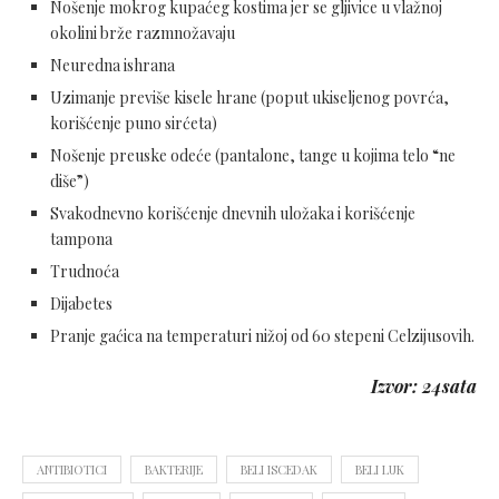
Nošenje mokrog kupaćeg kostima jer se gljivice u vlažnoj
okolini brže razmnožavaju
Neuredna ishrana
Uzimanje previše kisele hrane (poput ukiseljenog povrća,
korišćenje puno sirćeta)
Nošenje preuske odeće (pantalone, tange u kojima telo “ne
diše”)
Svakodnevno korišćenje dnevnih uložaka i korišćenje
tampona
Trudnoća
Dijabetes
Pranje gaćica na temperaturi nižoj od 60 stepeni Celzijusovih.
Izvor: 24sata
ANTIBIOTICI
BAKTERIJE
BELI ISCEDAK
BELI LUK