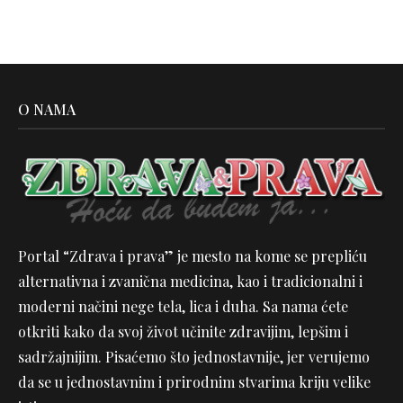
O NAMA
Portal “Zdrava i prava” je mesto na kome se prepliću
alternativna i zvanična medicina, kao i tradicionalni i
moderni načini nege tela, lica i duha. Sa nama ćete
otkriti kako da svoj život učinite zdravijim, lepšim i
sadržajnijim. Pisaćemo što jednostavnije, jer verujemo
da se u jednostavnim i prirodnim stvarima kriju velike