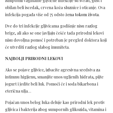
Simptomi vaginalne gljvične infekcije su svrab, gust i
obilan beli iscedak, crvena koža sluznice i oticanje. Ova
infekcija pogađa više od 75 odsto
žena tokom života
.
Dve do tri infekcije gljivicama godišnje nisu razlog
brige, ali ako se one javljaju češće tada prirodni lekovi
nisu dovoljna pomoć i potreban je pregled doktora koji
će utvrditi razlog slabog imuniteta.
NAJBOLJI PRIRODNI LEKOVI
Ako se pojave gljivice, izbacite agresivna sredstva za
intimnu higijenu, smanjite unos ugljenih hidrata, pijte
jogurt i jedite beli luk. Pomoći će i soda bikarbona i
eterična ulja…
Pojačan unos belog luka deluje kao prirodni lek protiv
gljivica i bakterija zbog sumpornih glikozida, vitamina i