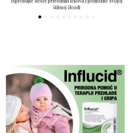
Isprobajte deset prirodnih lekova i pomozite svojoj
štitnoj žlezdi