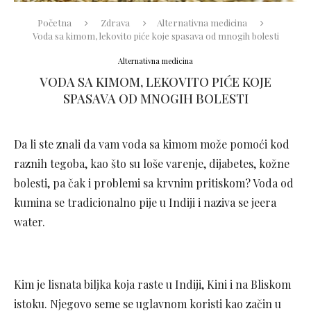
Početna
Zdrava
Alternativna medicina
Voda sa kimom, lekovito piće koje spasava od mnogih bolesti
Alternativna medicina
VODA SA KIMOM, LEKOVITO PIĆE KOJE
SPASAVA OD MNOGIH BOLESTI
Da li ste znali da vam voda sa kimom može pomoći kod
raznih tegoba, kao što su loše varenje, dijabetes, kožne
bolesti, pa čak i problemi sa krvnim pritiskom? Voda od
kumina se tradicionalno pije u Indiji i naziva se jeera
water.
Kim je lisnata biljka koja raste u Indiji, Kini i na Bliskom
istoku. Njegovo seme se uglavnom koristi kao začin u