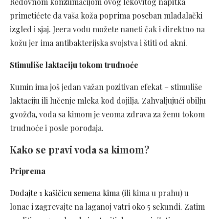
Redovnom konzumacijom ovog lekovitog napitka
primetićete da vaša koža poprima poseban mladalački
izgled i sjaj. Jeera vodu možete naneti čak i direktno na
kožu jer ima antibakterijska svojstva i štiti od akni.
Stimuliše laktaciju tokom trudnoće
Kumin ima još jedan važan pozitivan efekat – stimuliše
laktaciju ili lučenje mleka kod dojilja. Zahvaljujući obilju
gvožđa, voda sa kimom je veoma zdrava za ženu tokom
trudnoće i posle porođaja.
Kako se pravi voda sa kimom?
Priprema
Dodajte 1 kašičicu semena kima
(ili kima u prahu) u
lonac i zagrevajte na laganoj vatri oko 5 sekundi. Zatim