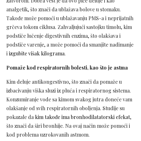
zatvorom. Dobra vest je da ovo piće deluje i kao
analgetik, što znači da ublažava bolove u stomaku.
Takođe može pomoći u ublažavanju PMS-a i neprijatnih
grčeva tokom ciklusa. Zahvaljujući sastojku timolu, kim
podstiče lučenje digestivnih enzima, što olakšava i
podstiče varenje, a može pomoći da smanjite nadimanje
i
izgubite višak kilograma
.
Pomaže kod respiratornih bolesti, kao što je astma
Kim deluje antikongestivno, što znači da pomaže u
izbacivanju viška sluzi iz pluća i respiratornog sistema.
Konzumiranje vode sa kimom svakog jutra doneće vam
olakšanje od svih respiratornih oboljenja. Studije su
pokazale da
kim takođe ima bronhodilatatorski efekat
,
što znači da širi bronhije. Na ovaj način može pomoći i
kod problema uzrokovanih astmom.