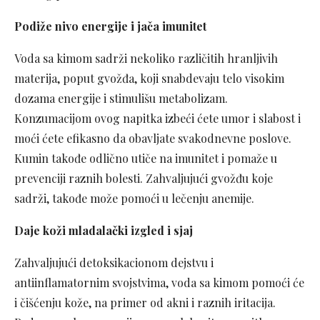
Podiže nivo energije i jača imunitet
Voda sa kimom sadrži nekoliko različitih hranljivih
materija, poput gvožđa, koji snabdevaju telo visokim
dozama energije i stimulišu metabolizam.
Konzumacijom ovog napitka izbeći ćete umor i slabost i
moći ćete efikasno da obavljate svakodnevne poslove.
Kumin takođe odlično utiče na imunitet i pomaže u
prevenciji raznih bolesti. Zahvaljujući gvožđu koje
sadrži, takođe može pomoći u lečenju anemije.
Daje koži mladalački izgled i sjaj
Zahvaljujući detoksikacionom dejstvu i
antiinflamatornim svojstvima, voda sa kimom pomoći će
i čišćenju kože, na primer od akni i raznih iritacija.