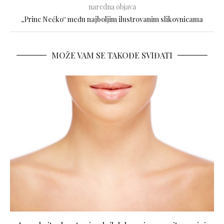
naredna objava
„Princ Nećko“ među najboljim ilustrovanim slikovnicama
MOŽE VAM SE TAKOĐE SVIĐATI