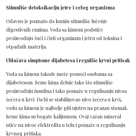
Stimuliše detoksikaciju jetre i celog organizma
Odavno je poznato da kumin stimuliše lučenje
digestivnih enzima. Voda sa kimom podstiče
proizvodnju žuči i čisti organizam i jetru od toksina i
otpadnih materija.
Ublažava simptome dijabetesa i reguliše krvni pritisak
Voda sa kimom takođe može pomoći osobama sa
dijabetesom. Seme kima deluje tako što stimuliše
proizvodnju insulina i tako pomaže u regulisanju nivoa
šećera u krvi. Da bi se stabilizovao nivo šećera u krvi,
vodu sa kimom je najbolje piti ujutru na prazan stomak.
Seme kima su bogate kalijumom. Ovaj važan mineral
utiče na nivoe elektrolita u telu i pomaže u regulisanju
krvnog pritiska.