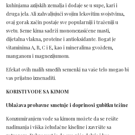
kuhinjama azijskih zemalja i dodaje se u supe, kari i
druga jela. Ali zahvaljujući svojim lekovitim svojstvima,
ovaj gorak začin postaje sve popularniji i traženiji u
svetu. Seme kima sadrži mononezasićene masti,
dijetalna vlakna, proteine i antioksidante. Bogat je
vitaminima A, B, C i E, kao i mineralima gvožđem,
manganom i magnezijumom.
Efekat ovih malih smeđih semenki na vaše telo mogao bi
vas prijatno iznenaditi.
KORISTI VODE SA KIMOM
Ublažava probavne smetnje i doprinosi gubitku težine
Konzumiranjem vode sa kimom možete da se rešite
nadimanja i viška želudačne kiseline i završite sa