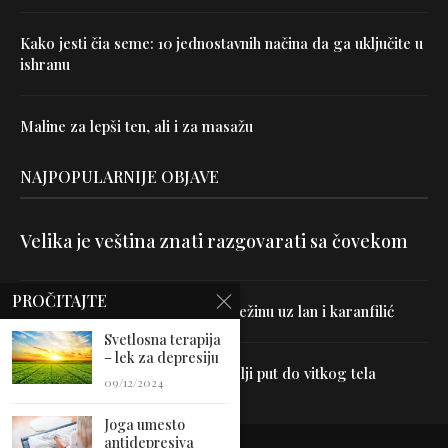
Kako jesti čia seme: 10 jednostavnih načina da ga uključite u
ishranu
Maline za lepši ten, ali i za masažu
NAJPOPULARNIJE OBJAVE
Velika je veština znati razgovarati sa čovekom
PROČITAJTE
Uništite parazite i normalizujte težinu uz lan i karanfilić
Svetlosna terapija
– lek za depresiju
Dr Hajder: Akupunktura je najbolji put do vitkog tela
09/12/2024
Joga umesto
antidepresiva