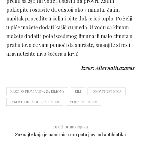
preliti sa 250 ml vode i ostaviti da provri. Zatim
poklopite i ostavite da odstoji oko 5 minuta. Zatim
napitak procedite u šolju i pijte dok je još toplo. Po želji
u piće možete dodati kašičicu meda. U vodu sa kimom
možete dodati i pola isceđenog limuna ili malo cimeta u
prahu (ovo će vam pomoći da smršate, smanjite stres i
uravnotežite nivo šećera u krvi).
Izvor: Alternativazavas
KAKO SE PRAVI VODA SA KIMOM?
KIM
LEKOVITOST KIMA
LEKOVITOST VODE SA KIMOM
VODA SA KIMOM
prethodna objava
Saznajte koja je namirnica 100 puta jača od antibiotika