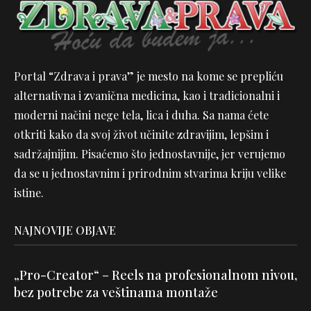
Portal “Zdrava i prava” je mesto na kome se prepliću
alternativna i zvanična medicina, kao i tradicionalni i
moderni načini nege tela, lica i duha. Sa nama ćete
otkriti kako da svoj život učinite zdravijim, lepšim i
sadržajnijim. Pisaćemo što jednostavnije, jer verujemo
da se u jednostavnim i prirodnim stvarima kriju velike
istine.
NAJNOVIJE OBJAVE
„Pro-Creator“ – Reels na profesionalnom nivou,
bez potrebe za veštinama montaže