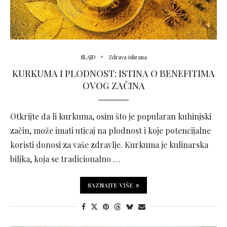
SLAJD
Zdrava ishrana
KURKUMA I PLODNOST: ISTINA O BENEFITIMA
OVOG ZAČINA
Otkrijte da li kurkuma, osim što je popularan kuhinjski
začin, može imati uticaj na plodnost i koje potencijalne
koristi donosi za vaše zdravlje. Kurkuma je kulinarska
biljka, koja se tradicionalno …
SAZNAJTE VIŠE