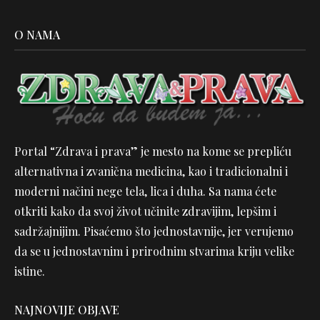
O NAMA
Portal “Zdrava i prava” je mesto na kome se prepliću
alternativna i zvanična medicina, kao i tradicionalni i
moderni načini nege tela, lica i duha. Sa nama ćete
otkriti kako da svoj život učinite zdravijim, lepšim i
sadržajnijim. Pisaćemo što jednostavnije, jer verujemo
da se u jednostavnim i prirodnim stvarima kriju velike
istine.
NAJNOVIJE OBJAVE