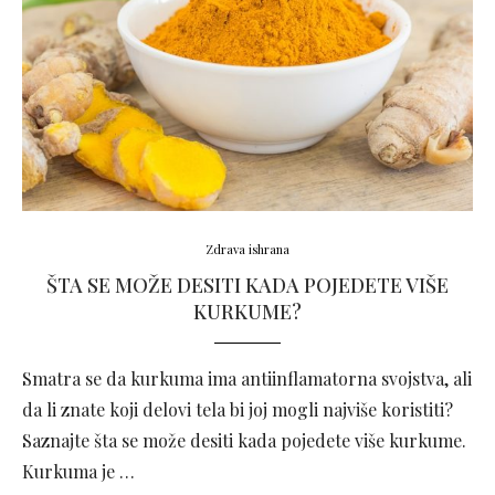
Zdrava ishrana
ŠTA SE MOŽE DESITI KADA POJEDETE VIŠE
KURKUME?
Smatra se da kurkuma ima antiinflamatorna svojstva, ali
da li znate koji delovi tela bi joj mogli najviše koristiti?
Saznajte šta se može desiti kada pojedete više kurkume.
Kurkuma je …