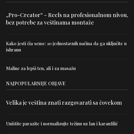
„Pro-Creator“ – Reels na profesionalnom nivou,
bez potrebe za veštinama montaže
Kako jesti čia seme: 10 jednostavnih načina da ga uključite u
ishranu
Maline za lepši ten, ali i za masažu
NAJPOPULARNIJE OBJAVE
Velika je veština znati razgovarati sa čovekom
Uništite parazite i normalizujte težinu uz lan i karanfilić