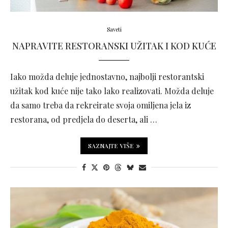
Saveti
NAPRAVITE RESTORANSKI UŽITAK I KOD KUĆE
Iako možda deluje jednostavno, najbolji restorantski
užitak kod kuće nije tako lako realizovati. Možda deluje
da samo treba da rekreirate svoja omiljena jela iz
restorana, od predjela do deserta, ali …
SAZNAJTE VIŠE