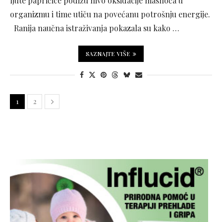
ljute papričice podižu nivo oksidacije masnoća u
organizmu i time utiču na povećanu potrošnju energije.
Ranija naučna istraživanja pokazala su kako …
SAZNAJTE VIŠE
1
2