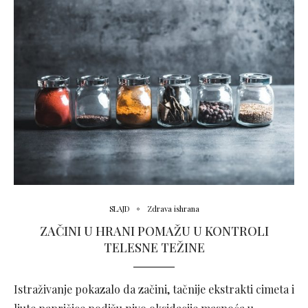
SLAJD
Zdrava ishrana
ZAČINI U HRANI POMAŽU U KONTROLI
TELESNE TEŽINE
Istraživanje pokazalo da začini, tačnije ekstrakti cimeta i