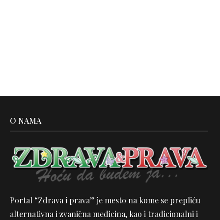
O NAMA
Portal “Zdrava i prava” je mesto na kome se prepliću
alternativna i zvanična medicina, kao i tradicionalni i