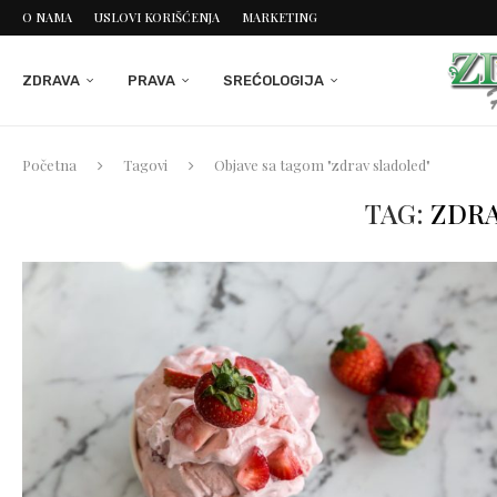
O NAMA
USLOVI KORIŠĆENJA
MARKETING
ZDRAVA
PRAVA
SREĆOLOGIJA
Početna
Tagovi
Objave sa tagom "zdrav sladoled"
TAG:
ZDRA