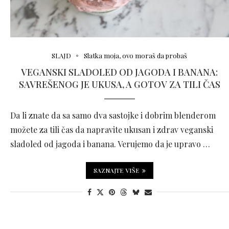
SLAJD
Slatka moja, ovo moraš da probaš
VEGANSKI SLADOLED OD JAGODA I BANANA:
SAVREŠENOG JE UKUSA, A GOTOV ZA TILI ČAS
Da li znate da sa samo dva sastojke i dobrim blenderom
možete za tili čas da napravite ukusan i zdrav veganski
sladoled od jagoda i banana. Verujemo da je upravo …
SAZNAJTE VIŠE