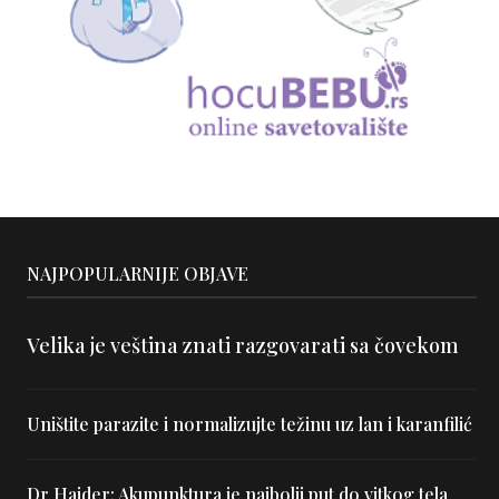
NAJPOPULARNIJE OBJAVE
Velika je veština znati razgovarati sa čovekom
Uništite parazite i normalizujte težinu uz lan i karanfilić
Dr Hajder: Akupunktura je najbolji put do vitkog tela