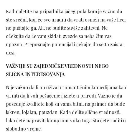
Kad naletite na pripadnika jačeg pola kom je važno da
ste srećni, koji će sve uraditi da vrati osmeh na vaše lice,
ne puštajte ga. Ali, ne budite suviše zahtevni. Ne
očekujte da će vam skidati zvezde sa neba čim vas
upozna. Prepoznajte potencijal i čekajte da se to zaista i
desi.
VAŽNIJE SU ZAJEDNIČKE VREDNOSTI NEGO
SLIČNA INTERESOVANJA
Nije važno
da li on uživa u romantičnim komedijama kao
vi, niti da li voli pešačenje i izlete u prirodi. Važno je da
poseduje kvalitete koji su vama bitni, na primer da bude
iskren, lojalan, pouzdan. Kada delite slične vrednosti,
lako ćete napraviti kompromis oko toga šta ćete raditi u
slobodno vreme.