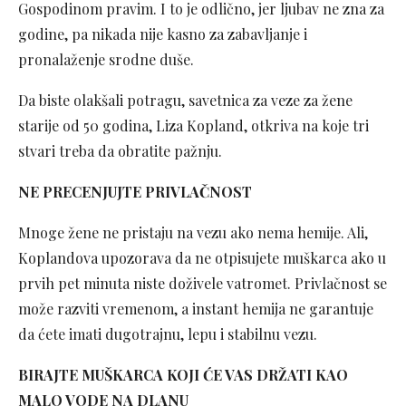
Gospodinom pravim. I to je odlično, jer ljubav ne zna za
godine, pa nikada nije kasno za zabavljanje i
pronalaženje srodne duše.
Da biste olakšali potragu, savetnica za veze za žene
starije od 50 godina, Liza Kopland, otkriva na koje tri
stvari treba da obratite pažnju.
NE PRECENJUJTE PRIVLAČNOST
Mnoge žene ne pristaju na vezu ako nema hemije. Ali,
Koplandova upozorava da ne otpisujete muškarca ako u
prvih pet minuta niste doživele vatromet. Privlačnost se
može razviti vremenom, a instant hemija ne garantuje
da ćete imati dugotrajnu, lepu i stabilnu vezu.
BIRAJTE MUŠKARCA KOJI ĆE VAS DRŽATI KAO
MALO VODE NA DLANU