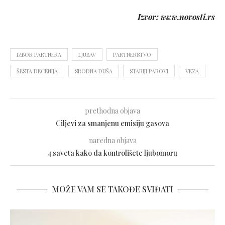
Izvor: www.novosti.rs
IZBOR PARTNERA
LJUBAV
PARTNERSTVO
ŠESTA DECENIJA
SRODNA DUŠA
STARIJI PAROVI
VEZA
prethodna objava
Ciljevi za smanjenu emisiju gasova
naredna objava
4 saveta kako da kontrolišete ljubomoru
MOŽE VAM SE TAKOĐE SVIĐATI