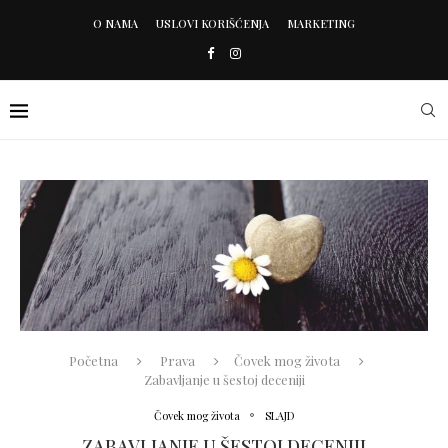
O NAMA
USLOVI KORIŠĆENJA
MARKETING
Početna
Prava
Čovek mog života
Zabavljanje u šestoj deceniji
Čovek mog života
SLAJD
ZABAVLJANJE U ŠESTOJ DECENIJI