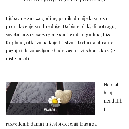
Ljubav ne zna za godine, pa nikada nije kasno za
pronalaženje srodne duše. Da biste olakšali potragu,
savetnica za veze za žene starije od 50 godina, Liza
Kopland, otkriva na koje tri stvari treba da obratite
pažnju i da zabavljanje bude vaš pravi izbor iako više
niste mladi.
Ne mali
broj
neudatih
i
pixabay
razvedenih dama i u šestoj deceniji traga za