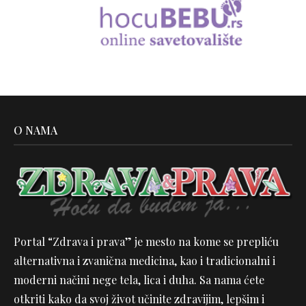
O NAMA
Portal “Zdrava i prava” je mesto na kome se prepliću
alternativna i zvanična medicina, kao i tradicionalni i
moderni načini nege tela, lica i duha. Sa nama ćete
otkriti kako da svoj život učinite zdravijim, lepšim i