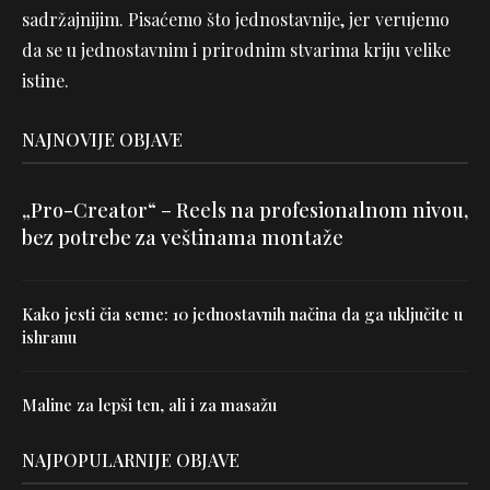
sadržajnijim. Pisaćemo što jednostavnije, jer verujemo
da se u jednostavnim i prirodnim stvarima kriju velike
istine.
NAJNOVIJE OBJAVE
„Pro-Creator“ – Reels na profesionalnom nivou,
bez potrebe za veštinama montaže
Kako jesti čia seme: 10 jednostavnih načina da ga uključite u
ishranu
Maline za lepši ten, ali i za masažu
NAJPOPULARNIJE OBJAVE