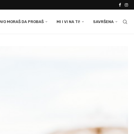
OVO MORAŠ DA PROBAŠ
MI I VI NA TI!
SAVRŠENA