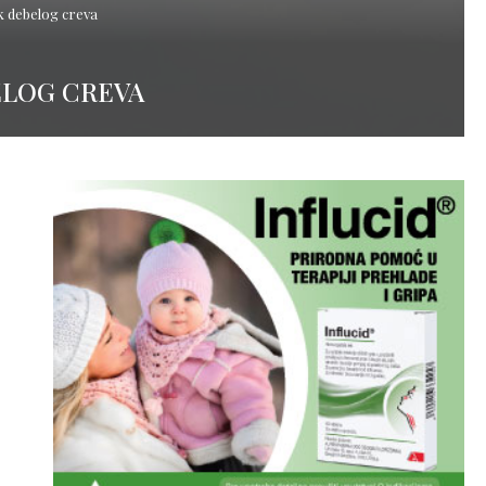
k debelog creva
ELOG CREVA