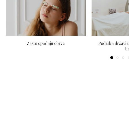
Zašto opadaju obrve
Podrška državi u
b