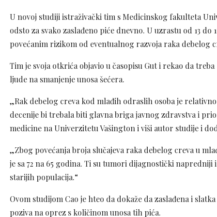
U novoj studiji istraživački tim s Medicinskog fakulteta Uni
odsto za svako zaslađeno piće dnevno. U uzrastu od 13 do 1
povećanim rizikom od eventualnog razvoja raka debelog cr
Tim je svoja otkrića objavio u časopisu Gut i rekao da treb
ljude na smanjenje unosa šećera.
„Rak debelog creva kod mlađih odraslih osoba je relativno r
decenije bi trebala biti glavna briga javnog zdravstva i prior
medicine na Univerzitetu Vašington i viši autor studije i dod
„Zbog povećanja broja slučajeva raka debelog creva u mla
je sa 72 na 65 godina. Ti su tumori dijagnostički napredniji
starijih populacija.“
Ovom studijom Cao je hteo da dokaže da zaslađena i slatka
poziva na oprez s količinom unosa tih pića.