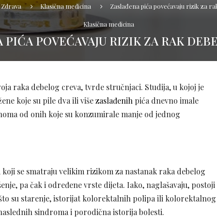
Zdrava
Klasična medicina
Zaslađena pića povećavaju rizik za ra
Klasična medicina
 PIĆA POVEĆAVAJU RIZIK ZA RAK DEB
oja raka debelog creva, tvrde stručnjaci. Studija, u kojoj je
ene koje su pile dva ili više
zaslađenih
pića dnevno imale
inoma od onih koje su konzumirale manje od jednog
 koji se smatraju velikim rizikom za nastanak raka debelog
nje, pa čak i određene vrste dijeta. Iako, naglašavaju, postoji
to su starenje, istorijat kolorektalnih polipa ili kolorektalnog
naslednih sindroma i porodična istorija bolesti.