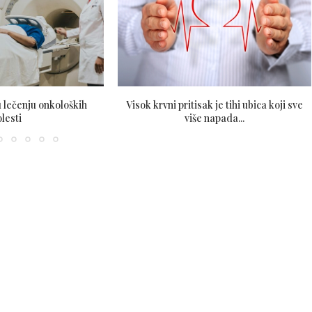
 lečenju onkoloških
Visok krvni pritisak je tihi ubica koji sve
olesti
više napada...