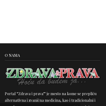
O NAMA
Portal “Zdrava i prava” je mesto na kome se prepliću
alternativna i zvanična medicina, kao i tradicionalni i