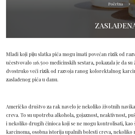
Početna
ZASLAĐENA
Mladi koji piju slatka pića mogu imati povećan rizik od razv
učestvovalo 116.500 medicinskih sestara, pokazala je da su ž
dvostruko veći rizik od razvoja ranog kolorektalnog karc
zaslađenog pića u danu.
Američko društvo za rak navelo je nekoliko životnih navika
creva. To su upotreba alkohola, gojaznost, neaktivnost, puše
i nekoliko drugih činioca koji se ne mogu kontrolisati, kao š
karcinoma, osobna istorija upalnih bolesti creva, nekoliko 