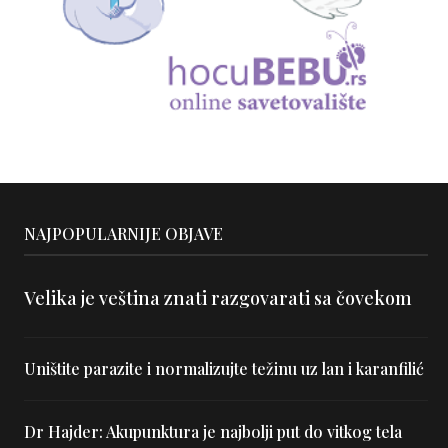
NAJPOPULARNIJE OBJAVE
Velika je veština znati razgovarati sa čovekom
Uništite parazite i normalizujte težinu uz lan i karanfilić
Dr Hajder: Akupunktura je najbolji put do vitkog tela