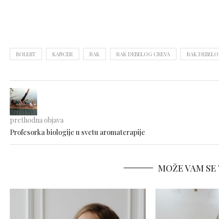
BOLEST
KANCER
RAK
RAK DEBELOG CREVA
RAK DEBELO
prethodna objava
Profesorka biologije u svetu aromaterapije
MOŽE VAM SE 