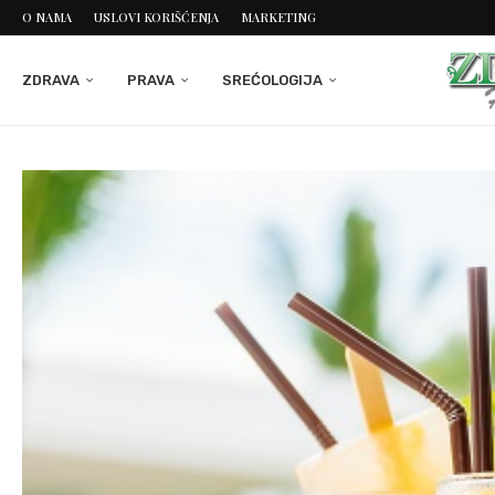
O NAMA
USLOVI KORIŠĆENJA
MARKETING
ZDRAVA
PRAVA
SREĆOLOGIJA