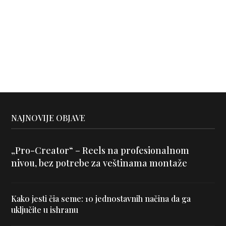
NAJNOVIJE OBJAVE
„Pro-Creator“ – Reels na profesionalnom
nivou, bez potrebe za veštinama montaže
Kako jesti čia seme: 10 jednostavnih načina da ga
uključite u ishranu