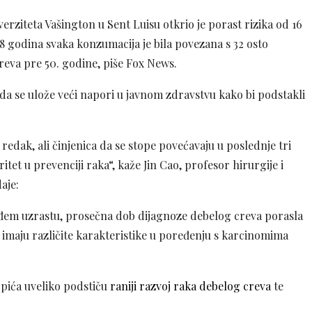
verziteta Vašington u Sent Luisu otkrio je porast rizika od 16
8 godina svaka konzumacija je bila povezana s 32 osto
eva pre 50. godine, piše Fox News.
a da se ulože veći napori u javnom zdravstvu kako bi podstakli
edak, ali činjenica da se stope povećavaju u poslednje tri
itet u prevenciji raka“, kaže Jin Cao, profesor hirurgije i
aje:
đem uzrastu, prosečna dob dijagnoze debelog creva porasla
 i imaju različite karakteristike u poređenju s karcinomima
 pića uveliko podstiču
raniji razvoj raka debelog creva
te