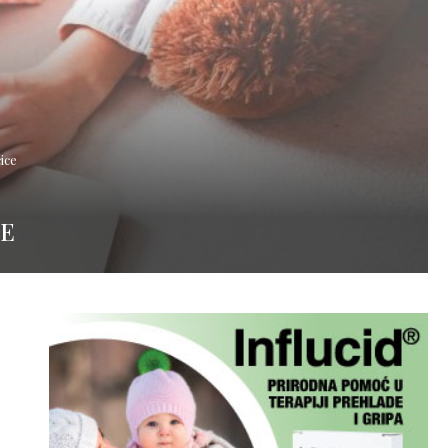
ice
CE