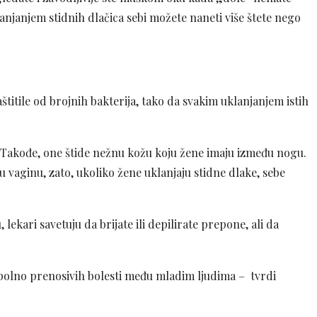
klanjanjem stidnih dlačica sebi možete naneti više štete nego
štitile od brojnih bakterija, tako da svakim uklanjanjem istih
. Takođe, one štide nežnu kožu koju žene imaju između nogu.
u vaginu, zato, ukoliko žene uklanjaju stidne dlake, sebe
 lekari savetuju da brijate ili depilirate prepone, ali da
 i polno prenosivih bolesti među mladim ljudima – tvrdi