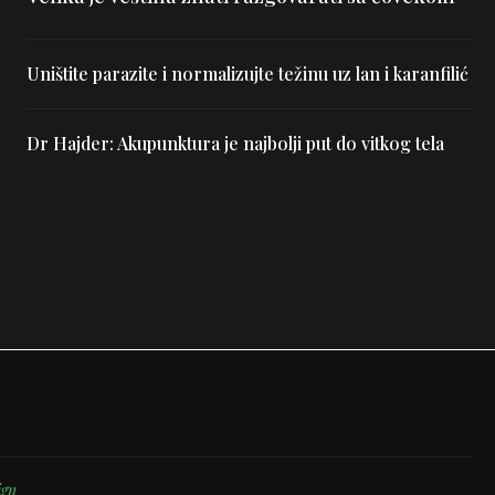
Uništite parazite i normalizujte težinu uz lan i karanfilić
Dr Hajder: Akupunktura je najbolji put do vitkog tela
ign