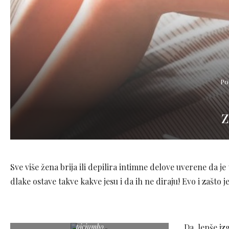
Po
Z
Sve više žena brija ili depilira intimne delove uverene da j
dlake ostave takve kakve jesu i da ih ne diraju! Evo i zašto 
picjumbo
Da, lepše i