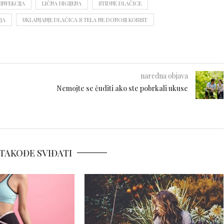
INFEKCIJA
LIČNA HIGIJENA
STIDNE DLAČICE
JA
UKLANJANJE DLAČICA S TELA NE DONOSI KORIST
naredna objava
Nemojte se čuditi ako ste pobrkali ukuse
TAKOĐE SVIĐATI