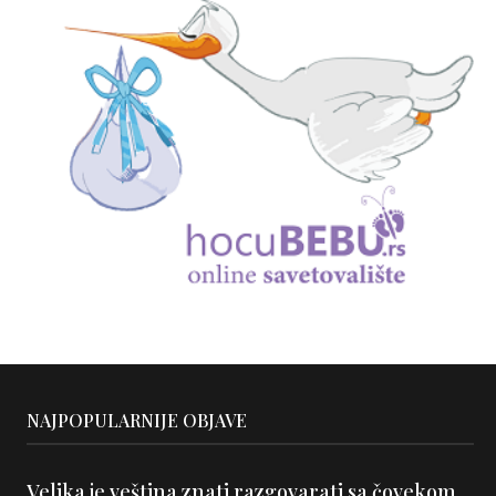
NAJPOPULARNIJE OBJAVE
Velika je veština znati razgovarati sa čovekom