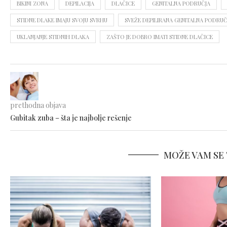
BIKINI ZONA
DEPILACIJA
DLAČICE
GENITALNA PODRUČJA
STIDNE DLAKE IMAJU SVOJU SVRHU
SVEŽE DEPILIRANA GENITALNA PODRUČ
UKLANJANJE STIDNIH DLAKA
ZAŠTO JE DOBRO IMATI STIDNE DLAČICE
prethodna objava
Gubitak zuba – šta je najbolje rešenje
MOŽE VAM SE 