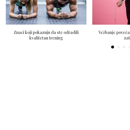
Znaci koji pokazuju da ste odradili
Vežbanje poveća
kvalitetan trening
za