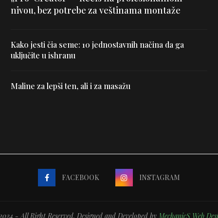
nivou, bez potrebe za veštinama montaže
Kako jesti čia seme: 10 jednostavnih načina da ga
uključite u ishranu
Maline za lepši ten, ali i za masažu
FACEBOOK
INSTAGRAM
024 - All Right Reserved. Designed and Developed by
MechanicS Web Des