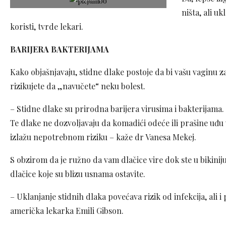
ništa, ali u
koristi, tvrde lekari.
BARIJERA BAKTERIJAMA
Kako objašnjavaju, stidne dlake postoje da bi vašu vaginu za
rizikujete da „navučete“ neku bolest.
– Stidne dlake su prirodna barijera virusima i bakterijama
Te dlake ne dozvoljavaju da komadići odeće ili prašine uđu 
izlažu nepotrebnom riziku – kaže dr Vanesa Mekej.
S obzirom da je ružno da vam dlačice vire dok ste u bikiniju,
dlačice koje su blizu usnama ostavite.
– Uklanjanje stidnih dlaka povećava rizik od infekcija, ali
američka lekarka Emili Gibson.