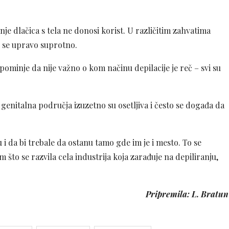
je dlačica s tela ne donosi korist. U različitim zahvatima
lo se upravo suprotno.
apominje da nije važno o kom načinu depilacije je reč – svi su
genitalna područja izuzetno su osetljiva i često se događa da
i da bi trebale da ostanu tamo gde im je i mesto. To se
što se razvila cela industrija koja zarađuje na depiliranju,
Pripremila: L. Bratun