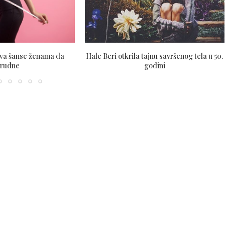
va šanse ženama da
Hale Beri otkrila tajnu savršenog tela u 50.
trudne
godini