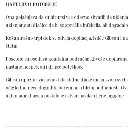
OSETLJIVO PODRUČJE
Ona pojašnjava da su hirurzi već odavno shvatili da uklanjan
uklanjane su dlačice da bi se sprečila infekcija, ali događa
Koža strašno trpi dok se odvija depilacija, ističe Gibson i n
štetni.
Posebno su osetljiva genitalna područja: „Sveže depilirana 
nastane herpes, ali i druge poteškoće.“
Gibson upozorava javnost da stidne dlake imaju svoju svrhu 
očigledno neće dogoditi, barem ne u bližoj budućnosti. Osim 
uklanjanje dlačica postalo je i stvar navike i lične higijene.