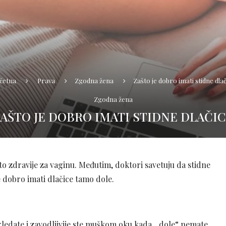
četna
Prava
Zgodna žena
Zašto je dobro imati stidne dlač
Zgodna žena
AŠTO JE DOBRO IMATI STIDNE DLAČI
e to zdravije za vaginu. Međutim, doktori savetuju da stidne
je dobro imati dlačice tamo dole.
zgledate i zavodljivije ste muškom oku kada „dole“ nemate