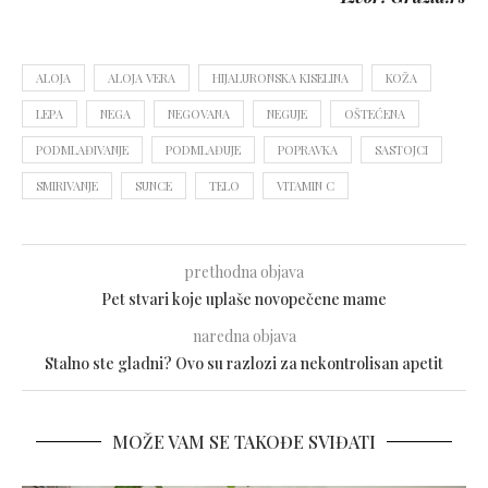
ALOJA
ALOJA VERA
HIJALURONSKA KISELINA
KOŽA
LEPA
NEGA
NEGOVANA
NEGUJE
OŠTEĆENA
PODMLAĐIVANJE
PODMLAĐUJE
POPRAVKA
SASTOJCI
SMIRIVANJE
SUNCE
TELO
VITAMIN C
prethodna objava
Pet stvari koje uplaše novopečene mame
naredna objava
Stalno ste gladni? Ovo su razlozi za nekontrolisan apetit
MOŽE VAM SE TAKOĐE SVIĐATI