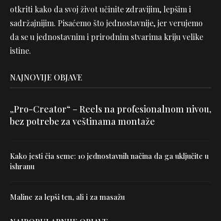
otkriti kako da svoj život učinite zdravijim, lepšim i
sadržajnijim. Pisaćemo što jednostavnije, jer verujemo
da se u jednostavnim i prirodnim stvarima kriju velike
istine.
NAJNOVIJE OBJAVE
„Pro-Creator“ – Reels na profesionalnom nivou,
bez potrebe za veštinama montaže
Kako jesti čia seme: 10 jednostavnih načina da ga uključite u
ishranu
Maline za lepši ten, ali i za masažu