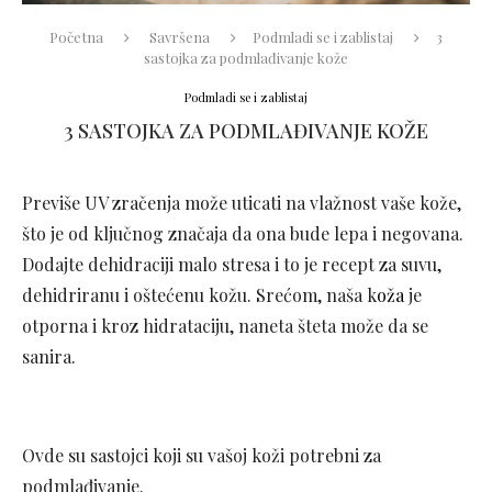
Početna
Savršena
Podmladi se i zablistaj
3
sastojka za podmlađivanje kože
Podmladi se i zablistaj
3 SASTOJKA ZA PODMLAĐIVANJE KOŽE
Previše UV zračenja može uticati na vlažnost vaše kože,
što je od ključnog značaja da ona bude lepa i negovana.
Dodajte dehidraciji malo stresa i to je recept za suvu,
dehidriranu i oštećenu kožu. Srećom, naša k
oža
je
otporna i kroz hidrataciju, naneta šteta može da se
sanira.
Ovde su sastojci koji su vašoj koži potrebni za
podmlađivanje.