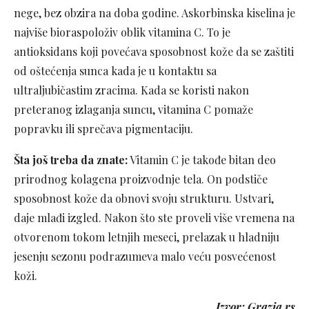
nege, bez obzira na doba godine. Askorbinska kiselina je
najviše bioraspoloživ oblik vitamina C. To je
antioksidans koji povećava sposobnost kože da se zaštiti
od oštećenja sunca kada je u kontaktu sa
ultraljubičastim zracima. Kada se koristi nakon
preteranog izlaganja suncu, vitamina C pomaže
popravku ili sprečava pigmentaciju.
Šta još treba da znate:
Vitamin C je takođe bitan deo
prirodnog kolagena proizvodnje tela. On podstiče
sposobnost kože da obnovi svoju strukturu. Ustvari,
daje mlađi izgled. Nakon što ste proveli više vremena na
otvorenom tokom letnjih meseci, prelazak u hladniju
jesenju sezonu podrazumeva malo veću posvećenost
koži.
Izvor: Grazia.rs