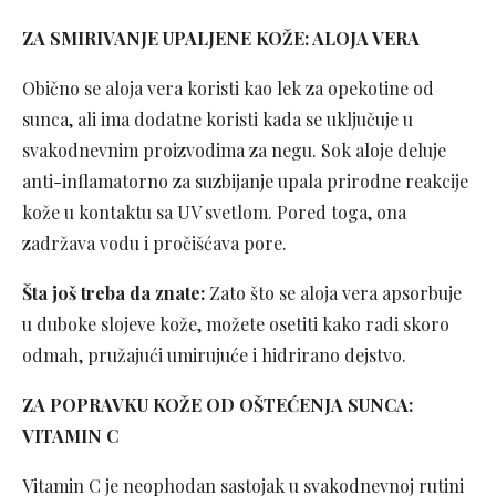
ZA SMIRIVANJE UPALJENE KOŽE: ALOJA VERA
Obično se aloja vera koristi kao lek za opekotine od
sunca, ali ima dodatne koristi kada se uključuje u
svakodnevnim proizvodima za negu. Sok aloje deluje
anti-inflamatorno za suzbijanje upala prirodne reakcije
kože u kontaktu sa UV svetlom. Pored toga, ona
zadržava vodu i pročišćava pore.
Šta još treba da znate:
Zato što se aloja vera apsorbuje
u duboke slojeve kože, možete osetiti kako radi skoro
odmah, pružajući umirujuće i hidrirano dejstvo.
ZA POPRAVKU KOŽE OD OŠTEĆENJA SUNCA:
VITAMIN C
Vitamin C je neophodan sastojak u svakodnevnoj rutini