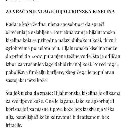
ZA VRAĆANJE VLAGE: HIJALURONSKA KISELINA
Kada je
koža
žedna, njena sposobnost da spreči
oštećenja je oslabljena. Potrebna vam je hijaluronska
kiselina koja se prirodno nalazi duboko u koži, tkivu i
zglobovima po celom telu. Hijaluronska kiselina može
da primi do 1.000 puta njene težine vode, što je odličan
izbor za vraćanje vlage dehidriranoj koži. Pored toga,
poboljšava funkciju barijere, zbog čega je popularan
sastojak u nezi kože.
Šta još treba da znate:
Hijaluronska kiselina
je efikasna
za sve tipove kože. Ona je lagana, lako se apsorbuje i
korisna je i za masne tipove kože bez izazivanja viška
ulja, ostavljajući kožu zdravom i hidratisanom bez
iritacije.