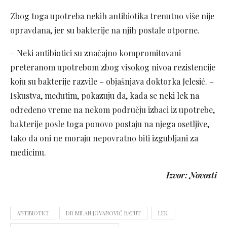
Zbog toga upotreba nekih antibiotika trenutno više nije
opravdana, jer su bakterije na njih postale otporne.
– Neki antibiotici su značajno kompromitovani
preteranom upotrebom zbog visokog nivoa rezistencije
koju su bakterije razvile – objašnjava doktorka Jelesić. –
Iskustva, međutim, pokazuju da, kada se neki lek na
određeno vreme na nekom području izbaci iz upotrebe,
bakterije posle toga ponovo postaju na njega osetljive,
tako da oni ne moraju nepovratno biti izgubljani za
medicinu.
Izvor: Novosti
ANTIBIOTICI
DR MILAN JOVANOVIĆ BATUT
LEK