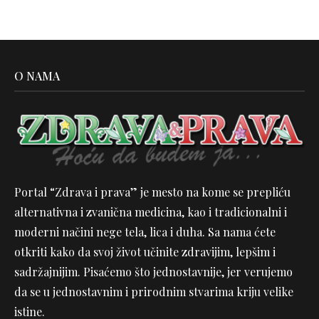
O NAMA
Portal “Zdrava i prava” je mesto na kome se prepliću
alternativna i zvanična medicina, kao i tradicionalni i
moderni načini nege tela, lica i duha. Sa nama ćete
otkriti kako da svoj život učinite zdravijim, lepšim i
sadržajnijim. Pisaćemo što jednostavnije, jer verujemo
da se u jednostavnim i prirodnim stvarima kriju velike
istine.