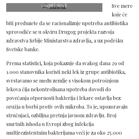
GraphicStock
Sve mere
koje će
biti preduzete da se racionalizuje upotreba antibiotika
sprovodiće se u okviru Drugog projekta razvoja
zdravstva Srbije Ministarstva zdravlja, a uz podršku
Svetske banke.
Prema statistici, koja pokazuje da svakog dana 29 od
1.000 stanovnika koristi neki lek iz grupe antibiotika,
svrstavamo se među zemlje s visokom potrošnjom
lekova čija nekontrolisana upotreba dovodi do
povećanja otpornosti bakterija i lekare ostavlja bez
oružja u borbi protiv ovih mikroba. To je, upozoravaju
stručnjaci, ozbiljna pretnja javnom zdravlju. Broj
smrtnih ishoda u Evropi zbog infekcija
multirezistentnim bakterijama veći je za oko 25.000