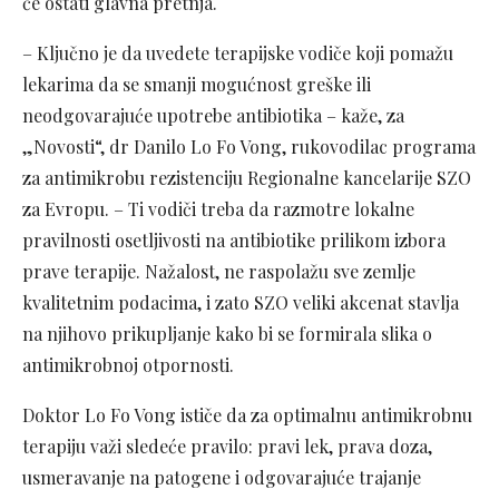
će ostati glavna pretnja.
– Ključno je da uvedete terapijske vodiče koji pomažu
lekarima da se smanji mogućnost greške ili
neodgovarajuće upotrebe antibiotika – kaže, za
„Novosti“, dr Danilo Lo Fo Vong, rukovodilac programa
za antimikrobu rezistenciju Regionalne kancelarije SZO
za Evropu. – Ti vodiči treba da razmotre lokalne
pravilnosti osetljivosti na antibiotike prilikom izbora
prave terapije. Nažalost, ne raspolažu sve zemlje
kvalitetnim podacima, i zato SZO veliki akcenat stavlja
na njihovo prikupljanje kako bi se formirala slika o
antimikrobnoj otpornosti.
Doktor Lo Fo Vong ističe da za optimalnu antimikrobnu
terapiju važi sledeće pravilo: pravi lek, prava doza,
usmeravanje na patogene i odgovarajuće trajanje