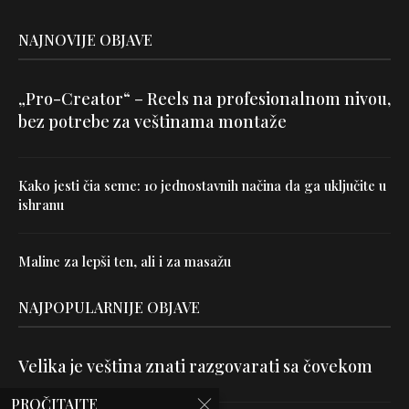
NAJNOVIJE OBJAVE
„Pro-Creator“ – Reels na profesionalnom nivou,
bez potrebe za veštinama montaže
Kako jesti čia seme: 10 jednostavnih načina da ga uključite u
ishranu
Maline za lepši ten, ali i za masažu
NAJPOPULARNIJE OBJAVE
Velika je veština znati razgovarati sa čovekom
PROČITAJTE