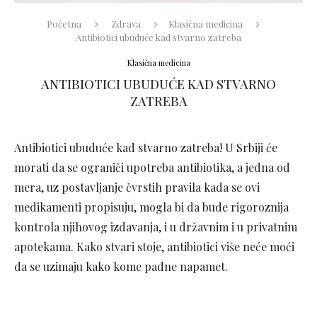
Početna
Zdrava
Klasična medicina
Antibiotici ubuduće kad stvarno zatreba
Klasična medicina
ANTIBIOTICI UBUDUĆE KAD STVARNO
ZATREBA
Antibiotici ubuduće kad stvarno zatreba! U Srbiji će
morati da se ograniči upotreba antibiotika, a jedna od
mera, uz postavljanje čvrstih pravila kada se ovi
medikamenti propisuju, mogla bi da bude rigoroznija
kontrola njihovog izdavanja, i u državnim i u privatnim
apotekama. Kako stvari stoje, antibiotici više neće moći
da se uzimaju kako kome padne napamet.