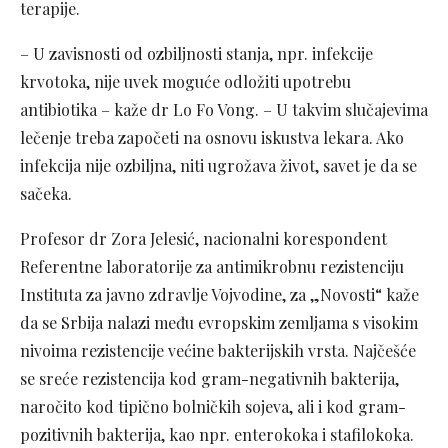
terapije.
– U zavisnosti od ozbiljnosti stanja, npr. infekcije
krvotoka, nije uvek moguće odložiti upotrebu
antibiotika – kaže dr Lo Fo Vong. – U takvim slučajevima
lečenje treba započeti na osnovu iskustva lekara. Ako
infekcija nije ozbiljna, niti ugrožava život, savet je da se
sačeka.
Profesor dr Zora Jelesić, nacionalni korespondent
Referentne laboratorije za antimikrobnu rezistenciju
Instituta za javno zdravlje Vojvodine, za „Novosti“ kaže
da se Srbija nalazi među evropskim zemljama s visokim
nivoima rezistencije većine bakterijskih vrsta. Najčešće
se sreće rezistencija kod gram-negativnih bakterija,
naročito kod tipično bolničkih sojeva, ali i kod gram-
pozitivnih bakterija, kao npr. enterokoka i stafilokoka.