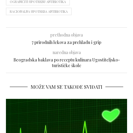
OGRANIČITI UPOTREBU ANTIBIOTIKA
RACIONALNA UPOTREBA ANTIBIOTIKA
prethodna objava
7 prirodnih lekova za prehladu i grip
naredna objava
Beogradska baklava po receptu kulinara Ugostiteljsko-
turističke škole
MOŽE VAM SE TAKOĐE SVIĐATI