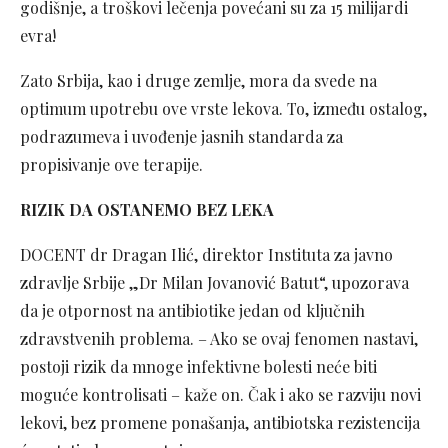
godišnje, a troškovi lečenja povećani su za 15 milijardi
evra!
Zato Srbija, kao i druge zemlje, mora da svede na
optimum upotrebu ove vrste lekova. To, između ostalog,
podrazumeva i uvođenje jasnih standarda za
propisivanje ove terapije.
RIZIK DA OSTANEMO BEZ LEKA
DOCENT dr Dragan Ilić, direktor Instituta za javno
zdravlje Srbije „Dr Milan Jovanović Batut“, upozorava
da je otpornost na antibiotike jedan od ključnih
zdravstvenih problema. – Ako se ovaj fenomen nastavi,
postoji rizik da mnoge infektivne bolesti neće biti
moguće kontrolisati – kaže on. Čak i ako se razviju novi
lekovi, bez promene ponašanja, antibiotska rezistencija