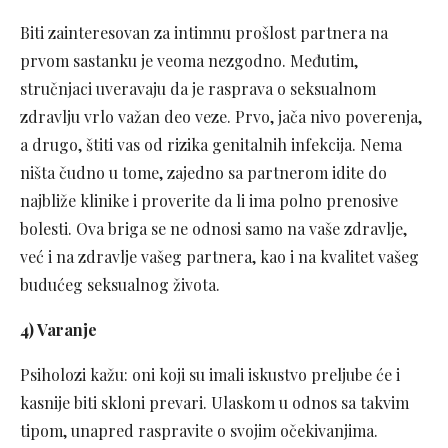
Biti zainteresovan za intimnu prošlost partnera na
prvom sastanku je veoma nezgodno. Međutim,
stručnjaci uveravaju da je rasprava o seksualnom
zdravlju vrlo važan deo veze. Prvo, jača nivo poverenja,
a drugo, štiti vas od rizika genitalnih infekcija. Nema
ništa čudno u tome, zajedno sa partnerom idite do
najbliže klinike i proverite da li ima polno prenosive
bolesti. Ova briga se ne odnosi samo na vaše zdravlje,
već i na zdravlje vašeg partnera, kao i na kvalitet vašeg
budućeg seksualnog života.
4) Varanje
Psiholozi kažu: oni koji su imali iskustvo preljube će i
kasnije biti skloni prevari. Ulaskom u odnos sa takvim
tipom, unapred raspravite o svojim očekivanjima.