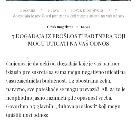
Početna
Prava
Čovek mog života
7
događaja iz prošlosti partnera koji mogu uticati na vaš odnos
Čovek mog života
SLAJD
7 DOGAĐAJA IZ PROŠLOSTI PARTNERA KOJI
MOGU UTICATI NA VAŠ ODNOS
Činjenica je da neki od događaja koje je vaš partner
iskusio pre susreta sa vama mogu negativno uticati na
vašu zajedničku budućnost. Uz obostranu želju,
naravno, sve poteškoće se mogu prevazići. Ali, za to je
neophodno jasno razumeti gde opasnost vreba.
Govorimo o 7 glavnih „duhova prošlosti“ koji mogu
uništiti novi odnos: