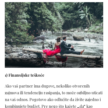
Foto: Pexels
1) Finansijske teškoće
Ako vaš partner ima dugove, nekoliko otvorenih
zajmova ili tendenciju rasipanja, to može ozbiljno uticati
na vaš odnos. Pogotovo ako odlučite da živite zajedno i
kombinujete budžet. Pre nego što kažete „da“ kao