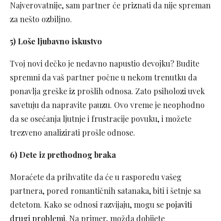
Najverovatnije, sam partner će priznati da nije spreman
za nešto ozbiljno.
5) Loše ljubavno iskustvo
Tvoj novi dečko je nedavno napustio devojku? Budite
spremni da vaš partner počne u nekom trenutku da
ponavlja greške iz prošlih odnosa. Zato psiholozi uvek
savetuju da napravite pauzu. Ovo vreme je neophodno
da se osećanja ljutnje i frustracije povuku, i možete
trezveno analizirati prošle odnose.
6) Dete iz prethodnog braka
Moraćete da prihvatite da će u rasporedu vašeg
partnera, pored romantičnih satanaka, biti i šetnje sa
detetom. Kako se odnosi razvijaju, mogu se
pojaviti
drugi problemi
. Na primer, možda dobijete