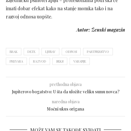
zajedničku psihoterapiju – profesionalna podrška će
imati dobar efekat kako na stanje momka tako i na
razvoj odnosa uopšte.
Autor: Ženski magazin
BRAK
DETE
LJUBAV
ODNOS
PARTNERSTVO
PREVARA
RAZVOD
SEKS
VARANJE
prethodna objava
Jupiterovo bogatstvo: U šta da uložite veliku sumu novca?
naredna objava
Moćni ukus origana
MOŽE VAM SE TAKOĐE SVIĐATI