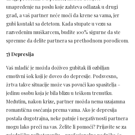
unapređenje na poslu koje zahteva odlazak u drugi
grad, a vaš partner neće moći da krene sa vama, jer
gubi kontakt sa detetom. Kada stupate u vezu sa
razvedenim muškarcem, budite 100% sigurne da ste
spremne da delite partnera sa prethodnom porodicom.
7) Depresija
Vaš mladić je možda doživeo gubitak ili ozbiljan
emotivni šok koji je doveo do depresije. Podsvesno,
žrtva takve situacije može vas povući kao spasitelja –
jedinu osobu koja je bila blizu u teškom trenutku.
Međutim, nakon krize, partner možda nema uzajamna
romantična osećanja prema vama. Ako je depresija
postala dugotrajna, neke patnje i negativnosti partnera
mogu lako preći na vas. Želite li pomoći? Prijavite se za