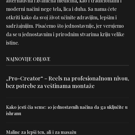
alternativna i zvanična medicina, kao i tradicionalni i
moderni načini nege tela, lica i duha. Sa nama ćete
otkriti kako da svoj život učinite zdravijim, lepšim i
sadržajnijim. Pisaćemo što jednostavnije, jer verujemo
da se u jednostavnim i prirodnim stvarima kriju velike
istine.
NAJNOVIJE OBJAVE
„Pro-Creator“ – Reels na profesionalnom nivou,
bez potrebe za veštinama montaže
Kako jesti čia seme: 10 jednostavnih načina da ga uključite u
ishranu
Maline za lepši ten, ali i za masažu