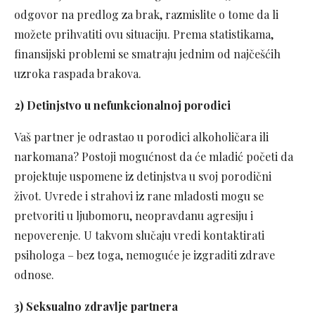
odgovor na predlog za brak, razmislite o tome da li
možete prihvatiti ovu situaciju. Prema statistikama,
finansijski problemi se smatraju jednim od najčešćih
uzroka raspada brakova.
2) Detinjstvo u nefunkcionalnoj porodici
Vaš partner je odrastao u porodici alkoholičara ili
narkomana? Postoji mogućnost da će mladić početi da
projektuje uspomene iz detinjstva u svoj porodični
život. Uvrede i strahovi iz rane mladosti mogu se
pretvoriti u ljubomoru, neopravdanu agresiju i
nepoverenje. U takvom slučaju vredi kontaktirati
psihologa – bez toga, nemoguće je izgraditi zdrave
odnose.
3) Seksualno zdravlje partnera