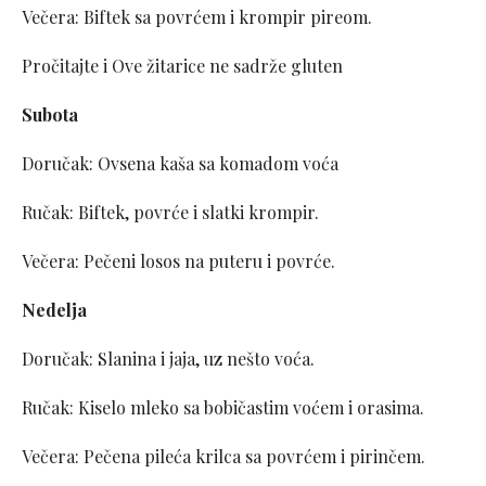
Večera: Biftek sa povrćem i krompir pireom.
Pročitajte i Ove žitarice ne sadrže gluten
Subota
Doručak: Ovsena kaša sa komadom voća
Ručak: Biftek, povrće i slatki krompir.
Večera: Pečeni losos na puteru i povrće.
Nedelja
Doručak: Slanina i jaja, uz nešto voća.
Ručak: Kiselo mleko sa bobičastim voćem i orasima.
Večera: Pečena pileća krilca sa povrćem i pirinčem.