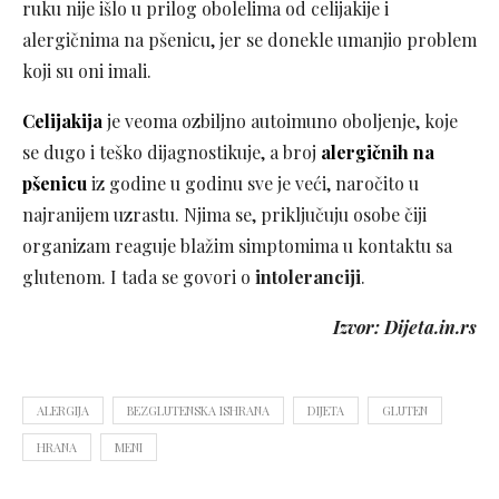
ruku nije išlo u prilog obolelima od celijakije i
alergičnima na pšenicu, jer se donekle umanjio problem
koji su oni imali.
Celijakija
je veoma ozbiljno autoimuno oboljenje, koje
se dugo i teško dijagnostikuje, a broj
alergičnih na
pšenicu
iz godine u godinu sve je veći, naročito u
najranijem uzrastu. Njima se, priključuju osobe čiji
organizam reaguje blažim simptomima u kontaktu sa
glutenom. I tada se govori o
intoleranciji
.
Izvor: Dijeta.in.rs
ALERGIJA
BEZGLUTENSKA ISHRANA
DIJETA
GLUTEN
HRANA
MENI