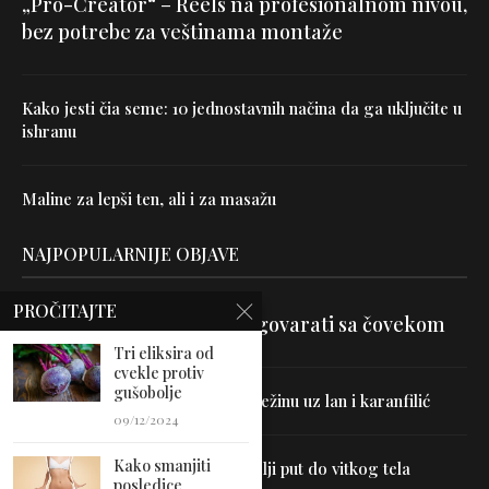
„Pro-Creator“ – Reels na profesionalnom nivou,
bez potrebe za veštinama montaže
Kako jesti čia seme: 10 jednostavnih načina da ga uključite u
ishranu
Maline za lepši ten, ali i za masažu
NAJPOPULARNIJE OBJAVE
PROČITAJTE
Velika je veština znati razgovarati sa čovekom
Tri eliksira od
cvekle protiv
gušobolje
Uništite parazite i normalizujte težinu uz lan i karanfilić
09/12/2024
Kako smanjiti
Dr Hajder: Akupunktura je najbolji put do vitkog tela
posledice