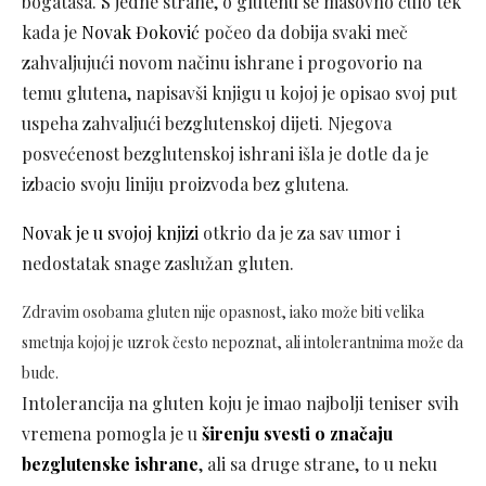
bogataša. S jedne strane, o glutenu se masovno čulo tek
kada je
Novak Đoković
počeo da dobija svaki meč
zahvaljujući novom načinu ishrane i progovorio na
temu glutena, napisavši knjigu u kojoj je opisao svoj put
uspeha zahvaljući bezglutenskoj dijeti. Njegova
posvećenost bezglutenskoj ishrani išla je dotle da je
izbacio svoju liniju proizvoda bez glutena.
Novak je u svojoj knjizi
otkrio da je za sav umor i
nedostatak snage zaslužan gluten.
Zdravim osobama gluten nije opasnost, iako može biti velika
smetnja kojoj je uzrok često nepoznat, ali intolerantnima može da
bude.
Intolerancija na gluten koju je imao najbolji teniser svih
vremena pomogla je u
širenju svesti o značaju
bezglutenske ishrane
, ali sa druge strane, to u neku