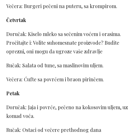
Večera: Burgeri pečeni na puteru, sa krompirom.
Četvrtak
Doručak: Kiselo mleko sa sečenim voćem i orasima.
Pročitajte i: Volite suhomesnate proizvode? Budite
oprezni, oni mogu da ugroze vaše zdravlje
Ručak: Salata od tune, sa maslinovim uljem.
Večera: Ćufte sa povrćem i braon pirinčem.
Petak
Doručak: Jaja i povrće, pečeno na kokosovim uljem, uz
komad voća.
Ručak: Ostaci od večere prethodnog dana