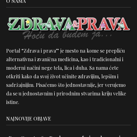
O NAMA
Portal “Zdrava i prava” je mesto na kome se prepliću
alternativna i zvanična medicina, kao i tradicionalni i
moderni načini nege tela, lica i duha. Sa nama ćete
otkriti kako da svoj život učinite zdravijim, lepšim i
sadržajnijim. Pisaćemo što jednostavnije, jer verujemo
da se u jednostavnim i prirodnim stvarima kriju velike
istine.
NAJNOVIJE OBJAVE