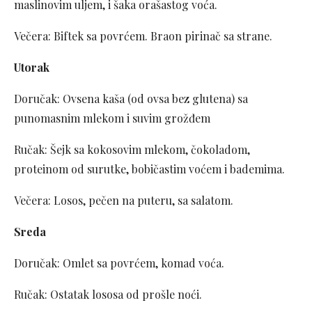
maslinovim uljem, i šaka orašastog voća.
Večera: Biftek sa povrćem. Braon pirinač sa strane.
Utorak
Doručak: Ovsena kaša (od ovsa bez glutena) sa
punomasnim mlekom i suvim grožđem
Ručak: Šejk sa kokosovim mlekom, čokoladom,
proteinom od surutke, bobičastim voćem i bademima.
Večera: Losos, pečen na puteru, sa salatom.
Sreda
Doručak: Omlet sa povrćem, komad voća.
Ručak: Ostatak lososa od prošle noći.