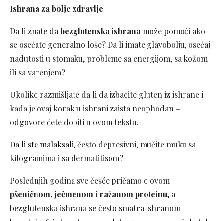
Ishrana za bolje zdravlje
Da li znate da
bezglutenska ishrana
može pomoći ako
se osećate generalno loše? Da li imate glavobolju, osećaj
nadutosti u stomaku, probleme sa energijom, sa kožom
ili sa varenjem?
Ukoliko razmišljate da li da izbacite gluten iz ishrane i
kada je ovaj korak u ishrani zaista neophodan –
odgovore ćete dobiti u ovom tekstu.
Da li ste malaksali,
često depresivni, mučite muku sa
kilogramima i sa dermatitisom?
Poslednjih godina sve češće pričamo o ovom
pšeničnom, ječmenom i ražanom proteinu
, a
bezglutenska ishrana se često smatra ishranom