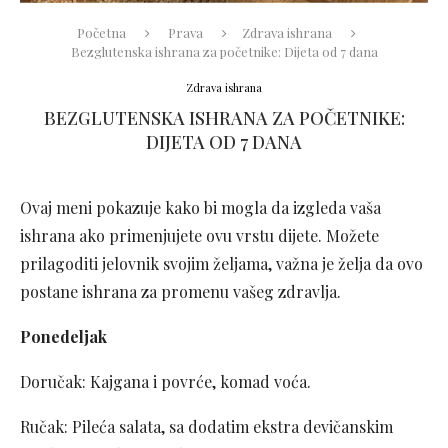
Početna
Prava
Zdrava ishrana
Bezglutenska ishrana za početnike: Dijeta od 7 dana
Zdrava ishrana
BEZGLUTENSKA ISHRANA ZA POČETNIKE:
DIJETA OD 7 DANA
Ovaj meni pokazuje kako bi mogla da izgleda vaša
ishrana ako primenjujete ovu vrstu dijete. Možete
prilagoditi jelovnik svojim željama, važna je želja da ovo
postane ishrana za promenu vašeg zdravlja.
Ponedeljak
Doručak: Kajgana i povrće, komad voća.
Ručak: Pileća salata, sa dodatim ekstra devičanskim