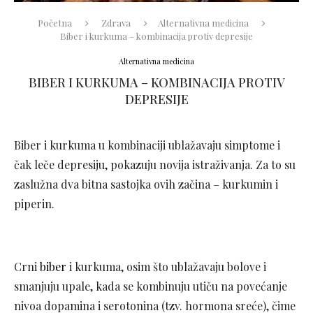
Početna
Zdrava
Alternativna medicina
Biber i kurkuma – kombinacija protiv depresije
Alternativna medicina
BIBER I KURKUMA – KOMBINACIJA PROTIV
DEPRESIJE
Biber i kurkuma u kombinaciji ublažavaju simptome i
čak leče depresiju, pokazuju novija istraživanja. Za to su
zaslužna dva bitna sastojka ovih začina – kurkumin i
piperin.
Crni
biber
i kurkuma, osim što ublažavaju bolove i
smanjuju upale, kada se kombinuju utiču na povećanje
nivoa dopamina i serotonina (tzv. hormona sreće), čime