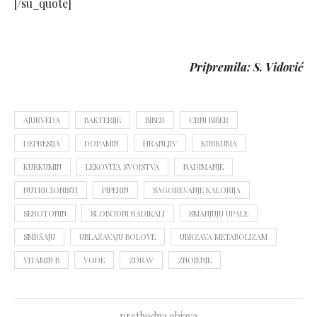
[/su_quote]
Pripremila: S. Vidović
AJURVEDA
BAKTERIJE
BIBER
CRNI BIBER
DEPRESIJA
DOPAMIN
HRANLJIV
KURKUMA
KURKUMIN
LEKOVITA SVOJSTVA
NADIMANJE
NUTRICIONISTI
PIPERIN
SAGOREVANJE KALORIJA
SEROTONIN
SLOBODNI RADIKALI
SMANJUJU UPALE
SMRŠAJU
UBLAŽAVAJU BOLOVE
UBRZAVA METABOLIZAM
VITAMIN B
VODE
ZDRAV
ZNOJENJE
prethodna objava