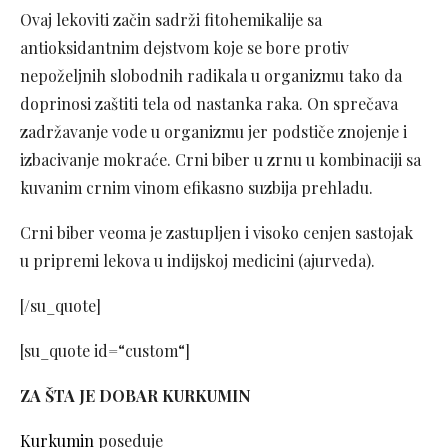
Ovaj lekoviti začin sadrži fitohemikalije sa
antioksidantnim dejstvom koje se bore protiv
nepoželjnih slobodnih radikala u organizmu tako da
doprinosi zaštiti tela od nastanka raka. On sprečava
zadržavanje vode u organizmu jer podstiče znojenje i
izbacivanje mokraće. Crni biber u zrnu u kombinaciji sa
kuvanim crnim vinom efikasno suzbija prehladu.
Crni biber veoma je zastupljen i visoko cenjen sastojak
u pripremi lekova u indijskoj medicini (ajurveda).
[/su_quote]
[su_quote id=“custom“]
ZA ŠTA JE DOBAR KURKUMIN
Kurkumin
poseduje