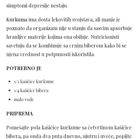
simptomi depresije nestaju.
Kurkuma
ima dosta lekovitih svojstava, ali manje je
poznato da organizam nije u stanju da sasvim apsorbuje
hranljive materije kojima ona obiluje. Nutricionisti
savetuju da se kombinuje sa crnim biberom kako bi se
njena vrednost u potpunosti iskoristila.
POTREBNO JE
1/2 kašičice kurkume
1/4 kašičice bibera
malo vode
PRIPREMA
Pomešajte pola kašičice kurkume sa četvrtinom kašičice
bibera, pa onda dva puta dnevno, ujutru i uveče, popijte