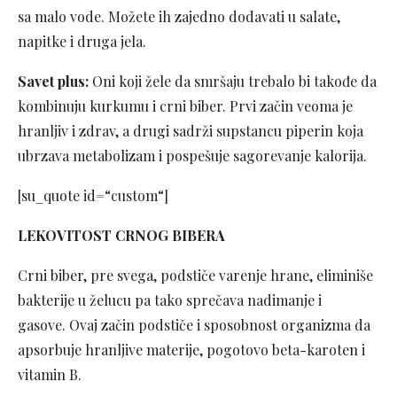
sa malo vode. Možete ih zajedno dodavati u salate,
napitke i druga jela.
Savet plus:
Oni koji žele da smršaju trebalo bi takođe da
kombinuju kurkumu i crni biber. Prvi začin veoma je
hranljiv i zdrav, a drugi sadrži supstancu piperin koja
ubrzava metabolizam i pospešuje sagorevanje kalorija.
[su_quote id=“custom“]
LEKOVITOST CRNOG BIBERA
Crni biber, pre svega, podstiče varenje hrane, eliminiše
bakterije u želucu pa tako sprečava nadimanje i
gasove. Ovaj začin podstiče i sposobnost organizma da
apsorbuje hranljive materije, pogotovo beta-karoten i
vitamin B.