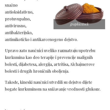
snažno
antioksidativno,
protuvupalno,
graphicstock
antivirusno,
antibakterijsko,
antimikotičko i antikarcenogeno dejstvo.
Upravo zato naučnici uveliko razmatraju upotrebu
kurkumina kao deo terapije i prevencije malignih
bolesti, dijabetesa, alergija, artritisa, Alchajmerove
bolesti i drugih hroničnih oboljenja.
Takođe, kineski naučnici utvrdili su dejstvo dijete
bogate kurkuminom na snižavanje vrednosti glukoze.