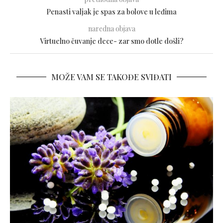
Penasti valjak je spas za bolove u leđima
naredna objava
Virtuelno čuvanje dece- zar smo dotle došli?
MOŽE VAM SE TAKOĐE SVIĐATI