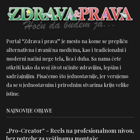
Portal “Zdrava i prava” je mesto na kome se prepliću
alternativna i zvanična medicina, kao i tradicionalni i
moderni načini nege tela, lica i duha. Sa nama ćete
otkriti kako da svoj život učinite zdravijim, lepšim i
sadržajnijim. Pisaćemo što jednostavnije, jer verujemo
da se u jednostavnim i prirodnim stvarima kriju velike
istine.
NAJNOVIJE OBJAVE
„Pro-Creator“ – Reels na profesionalnom nivou,
bez potrebe za veštinama montaže