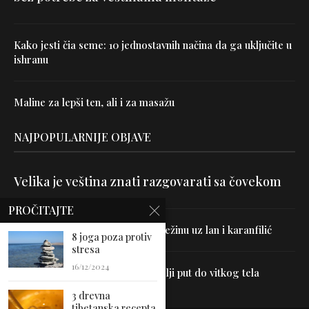
Kako jesti čia seme: 10 jednostavnih načina da ga uključite u
ishranu
Maline za lepši ten, ali i za masažu
NAJPOPULARNIJE OBJAVE
Velika je veština znati razgovarati sa čovekom
PROČITAJTE
Uništite parazite i normalizujte težinu uz lan i karanfilić
8 joga poza protiv
stresa
16/12/2024
Dr Hajder: Akupunktura je najbolji put do vitkog tela
3 drevna
tibetanska recepta