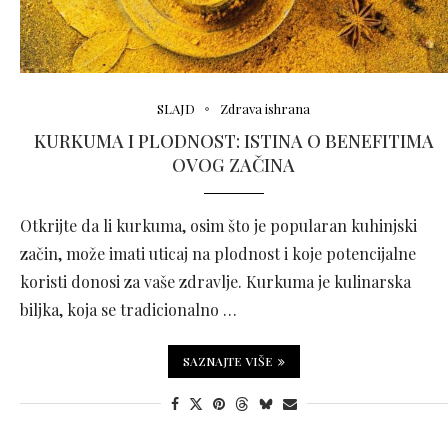
SLAJD
Zdrava ishrana
KURKUMA I PLODNOST: ISTINA O BENEFITIMA
OVOG ZAČINA
Otkrijte da li kurkuma, osim što je popularan kuhinjski
začin, može imati uticaj na plodnost i koje potencijalne
koristi donosi za vaše zdravlje. Kurkuma je kulinarska
biljka, koja se tradicionalno …
SAZNAJTE VIŠE