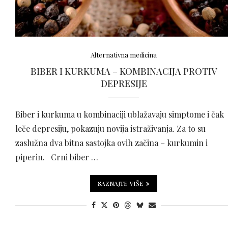
Alternativna medicina
BIBER I KURKUMA – KOMBINACIJA PROTIV
DEPRESIJE
Biber i kurkuma u kombinaciji ublažavaju simptome i čak
leče depresiju, pokazuju novija istraživanja. Za to su
zaslužna dva bitna sastojka ovih začina – kurkumin i
piperin. Crni biber …
SAZNAJTE VIŠE