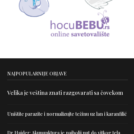
NAJPOPULARNIJE OBJAVE
Velika je veština znati razgovarati sa čovekom
Uništite parazite i normalizujte težinu uz lan i karanfilić
Dr Hajder: Akupunktura je najbolji put do vitkog tela