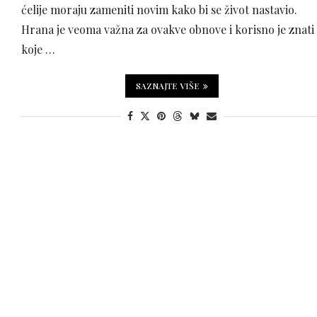
ćelije moraju zameniti novim kako bi se život nastavio.
Hrana je veoma važna za ovakve obnove i korisno je znati
koje …
SAZNAJTE VIŠE