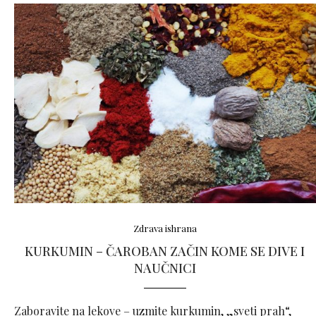
Zdrava ishrana
KURKUMIN – ČAROBAN ZAČIN KOME SE DIVE I
NAUČNICI
Zaboravite na lekove – uzmite kurkumin, „sveti prah“,