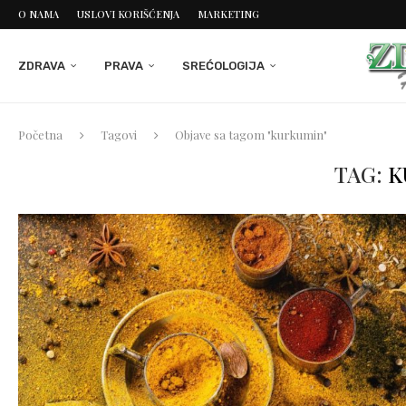
O NAMA
USLOVI KORIŠĆENJA
MARKETING
ZDRAVA
PRAVA
SREĆOLOGIJA
Početna
Tagovi
Objave sa tagom "kurkumin"
TAG:
K