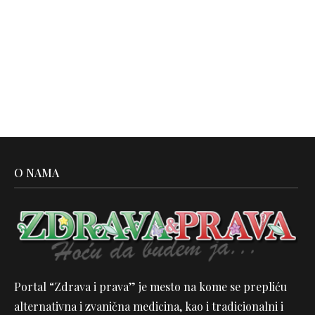
O NAMA
Portal “Zdrava i prava” je mesto na kome se prepliću
alternativna i zvanična medicina, kao i tradicionalni i