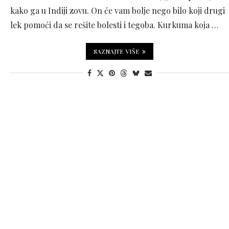
kako ga u Indiji zovu. On će vam bolje nego bilo koji drugi
lek pomoći da se rešite bolesti i tegoba. Kurkuma koja …
SAZNAJTE VIŠE