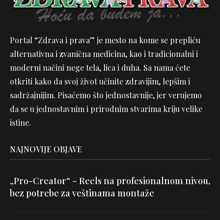
Portal “Zdrava i prava” je mesto na kome se prepliću
alternativna i zvanična medicina, kao i tradicionalni i
moderni načini nege tela, lica i duha. Sa nama ćete
otkriti kako da svoj život učinite zdravijim, lepšim i
sadržajnijim. Pisaćemo što jednostavnije, jer verujemo
da se u jednostavnim i prirodnim stvarima kriju velike
istine.
NAJNOVIJE OBJAVE
„Pro-Creator“ – Reels na profesionalnom nivou,
bez potrebe za veštinama montaže