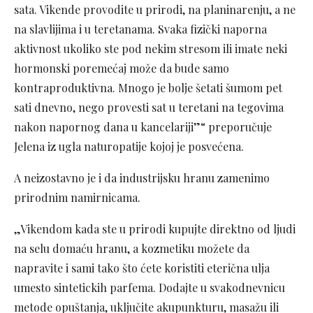
sata. Vikende provodite u prirodi, na planinarenju, a ne
na slavlijima i u teretanama. Svaka fizički naporna
aktivnost ukoliko ste pod nekim stresom ili imate neki
hormonski poremećaj može da bude samo
kontraproduktivna. Mnogo je bolje šetati šumom pet
sati dnevno, nego provesti sat u teretani na tegovima
nakon napornog dana u kancelariji”“ preporučuje
Jelena iz ugla naturopatije kojoj je posvećena.
A neizostavno je i da industrijsku hranu zamenimo
prirodnim namirnicama.
„Vikendom kada ste u prirodi kupujte direktno od ljudi
na selu domaću hranu, a kozmetiku možete da
napravite i sami tako što ćete koristiti eterična ulja
umesto sintetickih parfema. Dodajte u svakodnevnicu
metode opuštanja, uključite akupunkturu, masažu ili