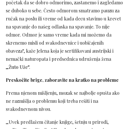
početak da se dobro odmorimo, zastanemo i zagledamo
se duboko u sebe. Često odmorom smatramo pauzu za
ručak na poslu ili vreme od kada decu stavimo u krevet
na spavanje do našeg odlaska na spavanje. To nije
odmor. Odmor je samo vreme kada mi možemo da
skrenemo misli od svakodnevnice i uobičajenih
obaveza“, kaže Jelena koja je sertifikovani austrijski i
nemački naturopata i predsednica udruženja žena
„Žuto Uže“
.
Preskočite brige, zaboravite na kratko na probleme
Prema njenom mišljenju, mozak se najbolje opušta ako
ne razmišlja o problemu koji treba rešiti i na
svakodnevnom nivou.
„Uvek predlažem čitanje knjige, šetnju u prirodi,