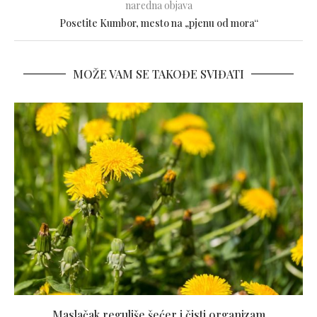
naredna objava
Posetite Kumbor, mesto na „pjenu od mora“
MOŽE VAM SE TAKOĐE SVIĐATI
Maslačak reguliše šećer i čisti organizam