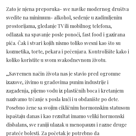
Zato je njena preporuka- sve navike modernog društva
svedite na minimum- alkohol, sedenje u zadimljenim
prostorijama, gledanje TV ili mobilnog telefona,
odlazak na spavanje posle ponoći, fast food i gazirana
pića. Čak i stvari kojih nismo toliko svesni kao što su
kozmetika, torte, pekara i pečenjara. Kontrolišite kako i
koliko koristite u svom svakodnevnom životu.
„Savremen način života nas je stavio pred ogromne
izazove, živimo u gradovima punim industrije i
zagađenja, pijemo vodu iz plastičnih boca i kretanjem
nazivamo trčanje s posla kući i u obdanište po dete.
Posebno žene sa svojim cikličnim hormonskim statusom
ispaštaju danas i kao rezultat imamo veliki hormonski
disbalans, sve raniji ulazak u menopauzu i razne druge
prateće bolesti. Za početak je potrebno da