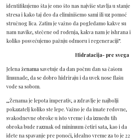
identifikujemo šta je ono što nas najviše stavlja u stanje
stresa i kako taj deo da eliminišemo sami ili uz pomoć
stručnog lica. Zatim je važno da pogledamo kakve su
nam navike, stečene od rođenja, kakva nam je ishrana i
koliko posvećujemo pažnju odmoru i regeneraciji“.
Hidratacija- pre svega
Jelena
ženama
savetuje da dan počnu dan sa čašom
limunade, da se dobro hidriraju i da uvek nose flašu
vode sa sobom.
„Ženama je lepota imperativ, a zdravlje je najbolji
pokazatelj koliko ste lepe. Važno je da imate redovne,
svakodnevne obroke u isto vreme i da između tih
obroka bude razmak od minimum četiri sata, kao i da
idete na spavanje pre ponoći, idealno vreme za to je 22