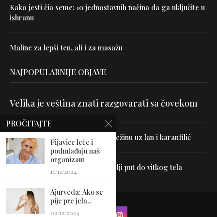
Kako jesti čia seme: 10 jednostavnih načina da ga uključite u
ishranu
Maline za lepši ten, ali i za masažu
NAJPOPULARNIJE OBJAVE
Velika je veština znati razgovarati sa čovekom
PROČITAJTE
Uništite parazite i normalizujte težinu uz lan i karanfilić
Pijavice leče i
podmlađuju naš
organizam
Dr Hajder: Akupunktura je najbolji put do vitkog tela
16/12/2024
Ajurveda: Ako se
pije pre jela...
09/12/2024