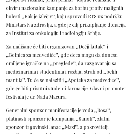
okviru nacionalne kampanje za borbu protiv malignih
bolesti „Rak je izlečiv”, koju sprovodi RTS uz podršku
Ministarstva zdravlja, a gde je cilj prikupljanje donacija
za Institut za onkologiju i radiologiju Srbije.
Za mališane će biti organizovan „Dečji kutak” i
„Bolnica za medvediće”, gde deca mogu da donesu
omiljene igračke na „preglede”, da razgovaraju sa
medicinarima i studentima i razbiju strah od „belih
mantila”. Tu će se nalaziti i „Apoteka za medvediće”,
gde će biti prisutni studenti farmacije. Glavni promoter
festivala je dr Nada Macura.
Generalni sponzor manifestacije je voda „Rosa”,
platinasti sponzor je kompanija „Sanofi”, zlatni
sponzor trgovinski lanac „Maxi”, a pokrovitelji