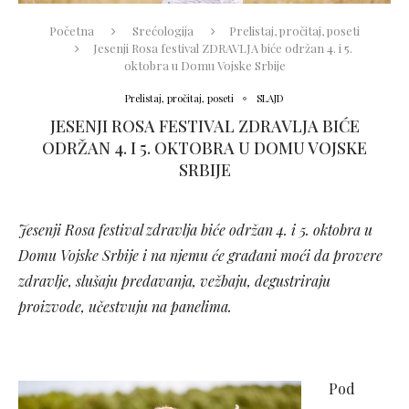
Početna
Srećologija
Prelistaj, pročitaj, poseti
Jesenji Rosa festival ZDRAVLJA biće održan 4. i 5.
oktobra u Domu Vojske Srbije
Prelistaj, pročitaj, poseti
SLAJD
JESENJI ROSA FESTIVAL ZDRAVLJA BIĆE
ODRŽAN 4. I 5. OKTOBRA U DOMU VOJSKE
SRBIJE
Jesenji Rosa festival zdravlja
biće
održan 4. i 5. oktobra u
Domu Vojske Srbije i na njemu
će
građani
moći
da provere
zdravlje, slušaju predavanja, vežbaju, degustriraju
proizvode,
učestvuju
na panelima.
Pod