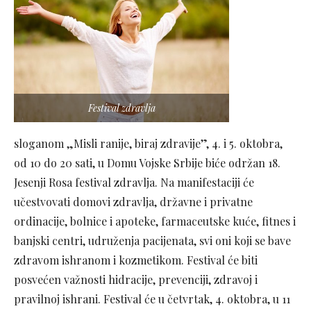
Festival zdravlja
sloganom „Misli ranije, biraj zdravije”, 4. i 5. oktobra,
od 10 do 20 sati, u Domu Vojske Srbije biće održan 18.
Jesenji Rosa festival zdravlja. Na manifestaciji će
učestvovati domovi zdravlja, državne i privatne
ordinacije, bolnice i apoteke, farmaceutske kuće, fitnes i
banjski centri, udruženja pacijenata, svi oni koji se bave
zdravom ishranom i kozmetikom. Festival će biti
posvećen važnosti hidracije, prevenciji, zdravoj i
pravilnoj ishrani. Festival će u četvrtak, 4. oktobra, u 11