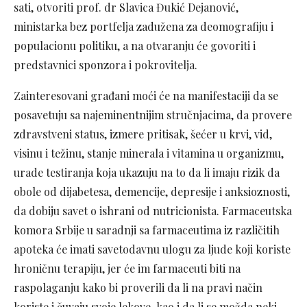
sati, otvoriti prof. dr Slavica Đukić Dejanović,
ministarka bez portfelja zadužena za deomografiju i
populacionu politiku, a na otvaranju će govoriti i
predstavnici sponzora i pokrovitelja.
Zainteresovani građani moći će na manifestaciji da se
posavetuju sa najeminentnijim stručnjacima, da provere
zdravstveni status, izmere pritisak, šećer u krvi, vid,
visinu i težinu, stanje minerala i vitamina u organizmu,
urade testiranja koja ukazuju na to da li imaju rizik da
obole od dijabetesa, demencije, depresije i anksioznosti,
da dobiju savet o ishrani od nutricionista. Farmaceutska
komora Srbije u saradnji sa farmaceutima iz različitih
apoteka će imati savetodavnu ulogu za ljude koji koriste
hroničnu terapiju, jer će im farmaceuti biti na
raspolaganju kako bi proverili da li na pravi način
koriste i čuvaju svoje lekove, kao i da li se možda neki