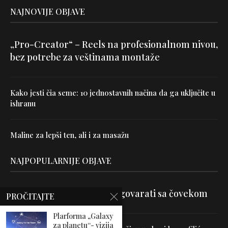
NAJNOVIJE OBJAVE
„Pro-Creator“ – Reels na profesionalnom nivou,
bez potrebe za veštinama montaže
Kako jesti čia seme: 10 jednostavnih načina da ga uključite u
ishranu
Maline za lepši ten, ali i za masažu
NAJPOPULARNIJE OBJAVE
Velika je veština znati razgovarati sa čovekom
PROČITAJTE
Plarforma „Galaxy
za planetu“- vizija