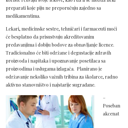
preparati koje piju ne preporučuju zajedno sa
medikamentima.
Lekari, medicinske sestre, tehničari i farmaceuti moći
će besplatno da prisustvuju akreditovanim
predavanjima i dobiju bodove za obnavljanje licence.
Tradicionalno će biti održane i degustacije zdravih
proizvoda i napitaka i upoznavanje posetilaca sa
proizvodima i uslugama izlagača. Planirano je
održavanje nekoliko važnih tribina za školarce, radno
aktivno stanovništvo i najstarije sugrađane.
–
Poseban
akcenat