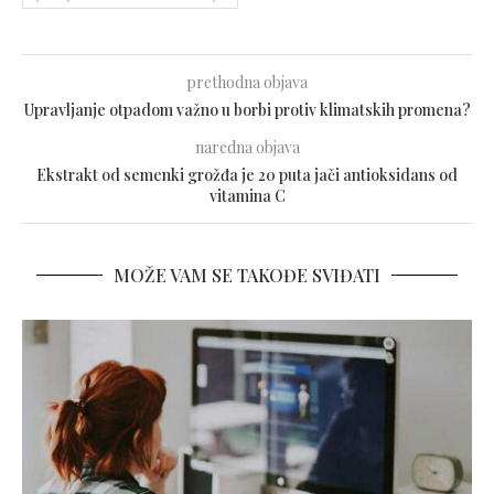
prethodna objava
Upravljanje otpadom važno u borbi protiv klimatskih promena?
naredna objava
Ekstrakt od semenki grožđa je 20 puta jači antioksidans od
vitamina C
MOŽE VAM SE TAKOĐE SVIĐATI