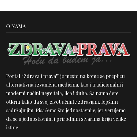
O NAMA
Portal “Zdrava i prava” je mesto na kome se prepliću
alternativna i zvanična medicina, kao i tradicionalni i
moderni načini nege tela, lica i duha. Sa nama ćete
otkriti kako da svoj život učinite zdravijim, lepšim i
sadržajnijim. Pisaćemo što jednostavnije, jer verujemo
da se u jednostavnim i prirodnim stvarima kriju velike
istine.