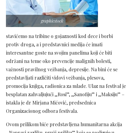
graphicstock
stavićemo na tribine o gojaznosti kod dece i borbi
protiv droga, a i predstavnici medija će imati
interesantne goste na svojim panelima koji će biti
održani na teme oko prevencije malignih bolesti,
važnosti pravilnog vežbanja, depresije. Na bini će se
predstavljati različiti vidovi vežbanja, plesova,
promocija knjiga, radionica za mlade. Ulaz na festival je
besplatan zahvaljujući „Rosi”, „Sanofiju” i „Maksiju” –
istakla je dr Mirjana Mićović, predsednica
Organizacionog odbora festivala.
Ovom prilikom biće predstavljena humanitarna akcija
„Napravi razliku, pruži priliku” koja se realizuje u