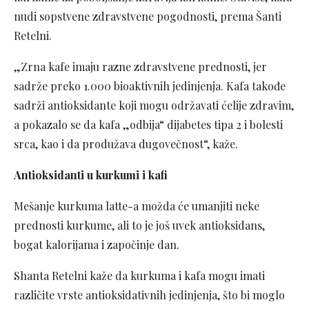
nudi sopstvene zdravstvene pogodnosti, prema Šanti
Retelni.
„Zrna kafe imaju razne zdravstvene prednosti, jer
sadrže preko 1.000 bioaktivnih jedinjenja. Kafa takođe
sadrži antioksidante koji mogu održavati ćelije zdravim,
a pokazalo se da kafa „odbija“ dijabetes tipa 2 i bolesti
srca, kao i da produžava dugovečnost“, kaže.
Antioksidanti u kurkumi i kafi
Mešanje kurkuma latte-a možda će umanjiti neke
prednosti kurkume, ali to je još uvek antioksidans,
bogat kalorijama i započinje dan.
Shanta Retelni kaže da kurkuma i kafa mogu imati
različite vrste antioksidativnih jedinjenja, što bi moglo