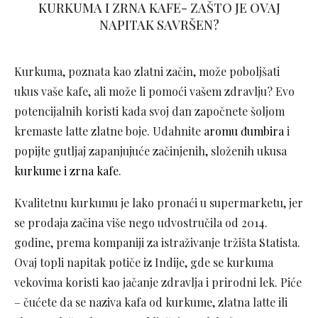
KURKUMA I ZRNA KAFE- ZAŠTO JE OVAJ
NAPITAK SAVRŠEN?
Kurkuma, poznata kao zlatni začin, može poboljšati
ukus vaše kafe, ali može li pomoći vašem zdravlju? Evo
potencijalnih koristi kada svoj dan započnete šoljom
kremaste latte zlatne boje. Udahnite
aromu đumbira
i
popijte gutljaj zapanjujuće začinjenih, složenih ukusa
kurkume i zrna kafe
.
Kvalitetnu kurkumu je lako pronaći u supermarketu, jer
se prodaja začina više nego udvostručila od 2014.
godine, prema kompaniji za istraživanje tržišta Statista.
Ovaj topli napitak potiče iz Indije, gde se kurkuma
vekovima koristi kao jačanje zdravlja i prirodni lek. Piće
– čućete da se naziva kafa od kurkume, zlatna latte ili