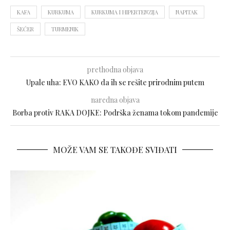
KAFA
KURKUMA
KURKUMA I HIPERTENZIJA
NAPITAK
ŠEĆER
TURMENIK
prethodna objava
Upale uha: EVO KAKO da ih se rešite prirodnim putem
naredna objava
Borba protiv RAKA DOJKE: Podrška ženama tokom pandemije
MOŽE VAM SE TAKOĐE SVIĐATI