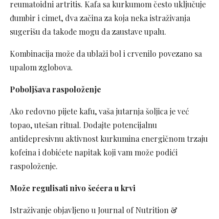
reumatoidni artritis. Kafa sa kurkumom često uključuje
đumbir i cimet, dva začina za koja neka istraživanja
sugerišu da takođe mogu da zaustave upalu.
Kombinacija može da ublaži bol i crvenilo povezano sa
upalom zglobova.
Poboljšava raspoloženje
Ako redovno pijete kafu, vaša jutarnja šoljica je već
topao, utešan ritual. Dodajte potencijalnu
antidepresivnu aktivnost kurkumina energičnom trzaju
kofeina i dobićete napitak koji vam može podići
raspoloženje.
Može regulisati nivo šećera u krvi
Istraživanje objavljeno u Journal of Nutrition &