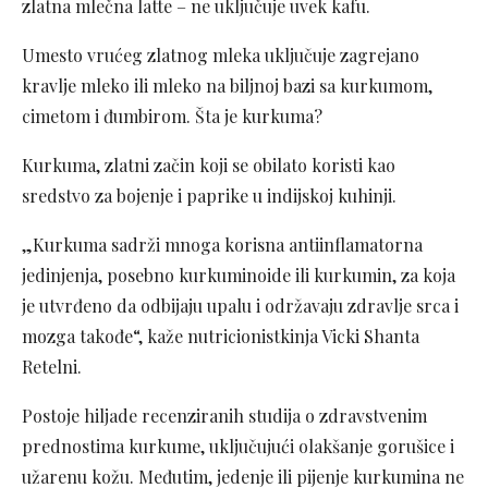
zlatna mlečna latte – ne uključuje uvek kafu.
Umesto vrućeg zlatnog mleka uključuje zagrejano
kravlje mleko ili mleko na biljnoj bazi sa kurkumom,
cimetom i đumbirom. Šta je kurkuma?
Kurkuma, zlatni začin koji se obilato koristi kao
sredstvo za bojenje i paprike u indijskoj kuhinji.
„Kurkuma sadrži mnoga korisna antiinflamatorna
jedinjenja, posebno kurkuminoide ili kurkumin, za koja
je utvrđeno da odbijaju upalu i održavaju zdravlje srca i
mozga takođe“, kaže nutricionistkinja Vicki Shanta
Retelni.
Postoje hiljade recenziranih studija o zdravstvenim
prednostima kurkume, uključujući olakšanje gorušice i
užarenu kožu. Međutim, jedenje ili pijenje kurkumina ne