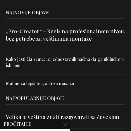
NAJNOVIJE OBJAVE
„Pro-Creator“ – Reels na profesionalnom nivou,
bez potrebe za veštinama montaže
Kako jesti čia seme: 10 jednostavnih načina da ga uključite u
ishranu
Maline za lepši ten, ali i za masažu
NAJPOPULARNIJE OBJAVE
Velika je veština znati razgovarati sa čovekom
PROČITAJTE