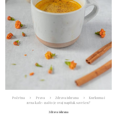
Početna
Prava
Zdrava ishrana
Kurkuma i
zrna kafe- zašto je ovaj napitak savršen?
Zdrava ishrana