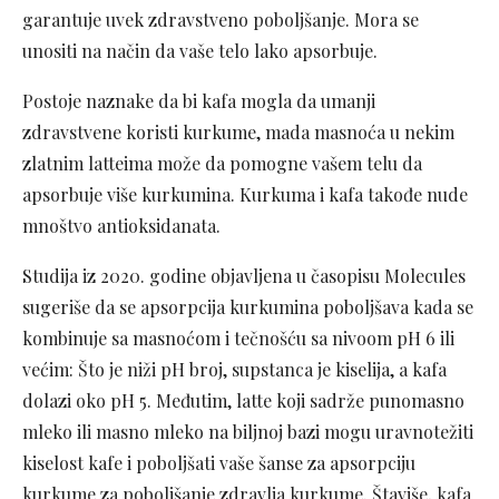
garantuje uvek zdravstveno poboljšanje. Mora se
unositi na način da vaše telo lako apsorbuje.
Postoje naznake da bi kafa mogla da umanji
zdravstvene koristi kurkume, mada masnoća u nekim
zlatnim latteima može da pomogne vašem telu da
apsorbuje više kurkumina. Kurkuma i kafa takođe nude
mnoštvo antioksidanata.
Studija iz 2020. godine objavljena u časopisu Molecules
sugeriše da se apsorpcija kurkumina poboljšava kada se
kombinuje sa masnoćom i tečnošću sa nivoom pH 6 ili
većim: Što je niži pH broj, supstanca je kiselija, a kafa
dolazi oko pH 5. Međutim, latte koji sadrže punomasno
mleko ili masno mleko na biljnoj bazi mogu uravnotežiti
kiselost kafe i poboljšati vaše šanse za apsorpciju
kurkume za poboljšanje zdravlja kurkume. Štaviše, kafa