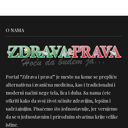
O NAMA
Portal “Zdrava i prava” je mesto na kome se prepliću
alternativna i zvanična medicina, kao i tradicionalni i
moderni načini nege tela, lica i duha. Sa nama ćete
otkriti kako da svoj život učinite zdravijim, lepšim i
sadržajnijim. Pisaćemo što jednostavnije, jer verujemo
da se u jednostavnim i prirodnim stvarima kriju velike
istine.