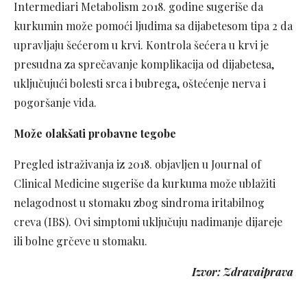
Intermediari Metabolism 2018. godine sugeriše da
kurkumin može pomoći ljudima sa dijabetesom tipa 2 da
upravljaju šećerom u krvi. Kontrola šećera u krvi je
presudna za sprečavanje komplikacija od dijabetesa,
uključujući bolesti srca i bubrega, oštećenje nerva i
pogoršanje vida.
Može olakšati probavne tegobe
Pregled istraživanja iz 2018. objavljen u Journal of
Clinical Medicine sugeriše da kurkuma može ublažiti
nelagodnost u stomaku zbog sindroma iritabilnog
creva (IBS). Ovi simptomi uključuju nadimanje dijareje
ili bolne grčeve u stomaku.
Izvor: Zdravaiprava