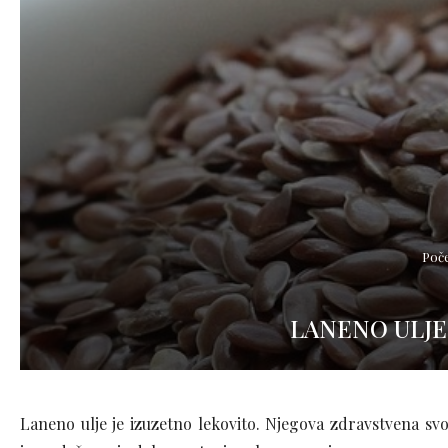
Poč
LANENO ULJE
Laneno ulje je izuzetno lekovito. Njegova zdravstvena sv