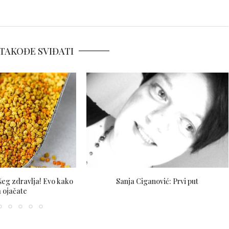
TAKOĐE SVIĐATI
ašeg zdravlja! Evo kako
Sanja Ciganović: Prvi put
 ojačate