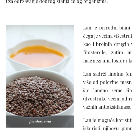
i za održavanje dobrog stanja celog organizma.
Lan je prirodni biljni
čega je većina višestru
kao i brojnih drugih 
fitosterole, zatim m
magnezijum, fosfor i k
Lan sadrži linolnu (o
više od polovine masno
što laneno seme čin
(dvostruko većim od rib
važnih antioksidanasa.
Lan je moguće koristit
pixabay.com
iskoristi njihovu pun