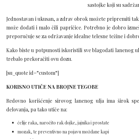
sastojke koji su sadrž
Jednostavan i ukusan, a zdrav obrok možete pripremiti tak
može dodati i malo čili papričice. Potrebno je dobro izmeš
preporučuje se za održavanje idealne telesne težine i dobro
Kako biste u potpunosti iskoristili sve blagodati lanenog u
trebalo prekoračiti ovu dozu.
[su_quote id=“custom“]
KORISNO UTIČE NA BROJNE TEGOBE
Redovno korišćenje sirovog lanenog ulja ima širok sp
delovanja, pa tako utiče na:
ćelije raka, naročito rak dojke, jajnika i prostate
mozak, te preventivno na pojavu moždane kapi