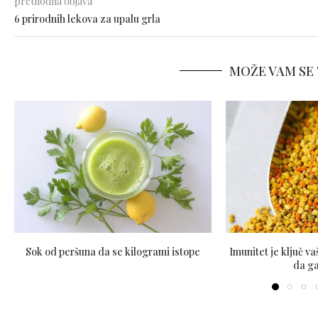
prethodna objava
6 prirodnih lekova za upalu grla
MOŽE VAM SE 
Sok od peršuna da se kilogrami istope
Imunitet je ključ v
da ga