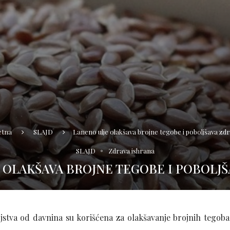
etna
SLAJD
Laneno ulje olakšava brojne tegobe i poboljšava zdr
SLAJD
Zdrava ishrana
 OLAKŠAVA BROJNE TEGOBE I POBOLJŠ
ojstva od davnina su korišćena za olakšavanje brojnih tegoba