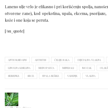
Laneno ulje vrlo je efikasno i pri korišćenju spolja, nanošen
otvorene rane), kod opekotina, upala, ekcema, psorijaze,
kože i one koja se peruta.
[/su_quote]
ANTIOKSIDANS
ARTRITIS
ĆELIJE RAKA
DIJETALNA VLAKNA
LINOLNA KISELINA
MENOPAUZA
MINERALI
MOZAK
OLAKŠ
SEMENKE
SRCE
UPALA BEŠIKE
VARENJE
VLAKNA