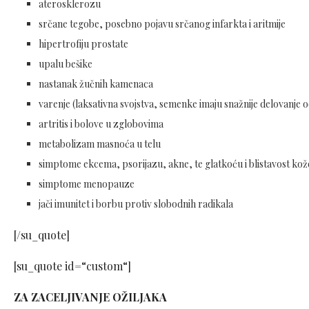
aterosklerozu
srčane tegobe, posebno pojavu srčanog infarkta i aritmije
hipertrofiju prostate
upalu bešike
nastanak žučnih kamenaca
varenje (laksativna svojstva, semenke imaju snažnije delovanje o
artritis i bolove u zglobovima
metabolizam masnoća u telu
simptome ekcema, psorijazu, akne, te glatkoću i blistavost kož
simptome menopauze
jači imunitet i borbu protiv slobodnih radikala
[/su_quote]
[su_quote id=“custom“]
ZA ZACELJIVANJE OŽILJAKA