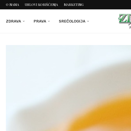
O NAMA
USLOVI KORIŠĆENJA
MARKETING
ZDRAVA
PRAVA
SREĆOLOGIJA