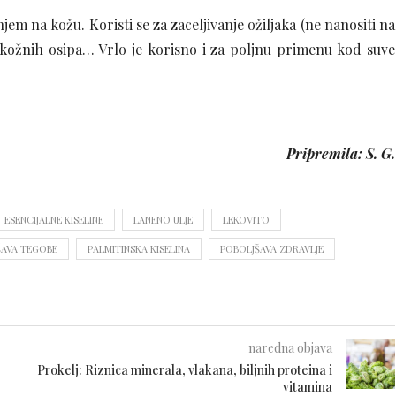
jem na kožu. Koristi se za zaceljivanje ožiljaka (ne nanositi na
 kožnih osipa… Vrlo je korisno i za poljnu primenu kod suve
Pripremila: S. G.
ESENCIJALNE KISELINE
LANENO ULJE
LEKOVITO
AVA TEGOBE
PALMITINSKA KISELINA
POBOLJŠAVA ZDRAVLJE
naredna objava
Prokelj: Riznica minerala, vlakana, biljnih proteina i
vitamina