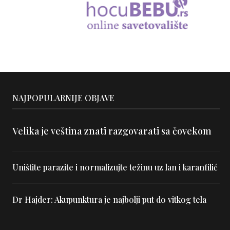
NAJPOPULARNIJE OBJAVE
Velika je veština znati razgovarati sa čovekom
Uništite parazite i normalizujte težinu uz lan i karanfilić
Dr Hajder: Akupunktura je najbolji put do vitkog tela