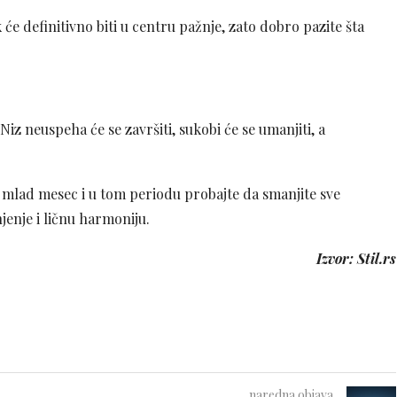
e definitivno biti u centru pažnje, zato dobro pazite šta
iz neuspeha će se završiti, sukobi će se umanjiti, a
mlad mesec i u tom periodu probajte da smanjite sve
jenje i ličnu harmoniju.
Izvor: Stil.rs
naredna objava