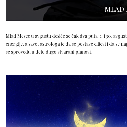
MLAD 
Mlad Mesec u avgustu desiće se čak dva puta: 1. i 30. avgu
energije, a savet astrologa je da se postave ciljevi i da se
se sprovedu u delo dugo stvarani planovi.