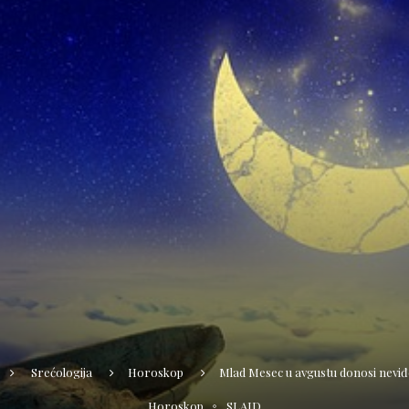
Srećologija
Horoskop
Mlad Mesec u avgustu donosi nevi
Horoskop
SLAJD