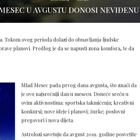
MESEC U AVGUSTU DONOSI NEVIĐENU
sta. Tokom ovog perioda dolazi do obnavljanja ljudske
 naprave planovi. Predlog je da se napusti zona komfora, te da
Mlad Mesec pada prvog dana avgusta, što znači da
je ovo najsrećniji dan u mesecu. Doneće sreću u
ovim aktivnostima: sportska takmičenja; kreativni
konkursi; nove ideje i planovi; žurke; poslovni
pregovori i nova dijeta.
Astrolozi savetuju da avgust 2019. godine posvetite