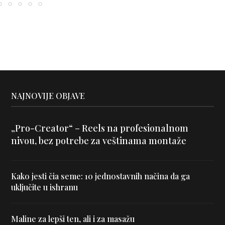
NAJNOVIJE OBJAVE
„Pro-Creator“ – Reels na profesionalnom
nivou, bez potrebe za veštinama montaže
Kako jesti čia seme: 10 jednostavnih načina da ga
uključite u ishranu
Maline za lepši ten, ali i za masažu