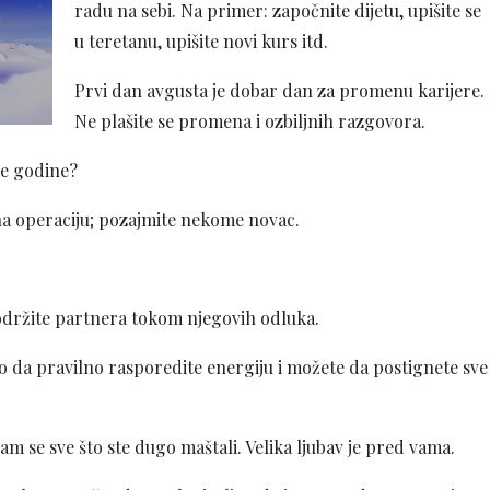
radu na sebi. Na primer: započnite dijetu, upišite se
u teretanu, upišite novi kurs itd.
Prvi dan avgusta je dobar dan za promenu karijere.
Ne plašite se promena i ozbiljnih razgovora.
ve godine?
 na operaciju; pozajmite nekome novac.
podržite partnera tokom njegovih odluka.
 da pravilno rasporedite energiju i možete da postignete sve
m se sve što ste dugo maštali. Velika ljubav je pred vama.