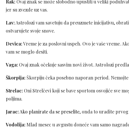
Rak:
Ovaj znak se može slobodno upustiti u veliki poduhvat.
jer su zvezde uz vas.
Lav:
Astrolozi vam savetuju da preuzmete inicijativu, obrat
ostvarujete svoje snove.
Devica:
Vreme je za poslovni uspeh. Ovo je vaše vreme. Ako 
vam se moglo desiti.
Vaga:
Ovaj znak očekuje sasvim novi život. Astrolozi predla
Škorpija:
Škorpiju čeka posebno naporan period. Nemojte da
Strelac:
Oni Strelčevi koji se bave sportom osvojiće sve m
poljima.
Jarac:
Ako planirate da se preselite
, onda to uradite prvog 
Vodolija:
Mlad mesec u avgustu doneće vam samo nagrade i