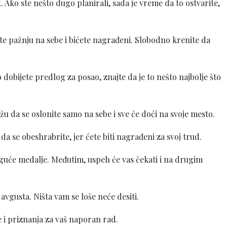
 Ako ste nešto dugo planirali, sada je vreme da to ostvarite,
ite pažnju na sebe i bićete nagrađeni. Slobodno krenite da
dobijete predlog za posao, znajte da je to nešto najbolje što
žu da se oslonite samo na sebe i sve će doći na svoje mesto.
 se obeshrabrite, jer ćete biti nagrađeni za svoj trud.
oguće medalje. Međutim, uspeh će vas čekati i na drugim
avgusta. Ništa vam se loše neće desiti.
 priznanja za vaš naporan rad.