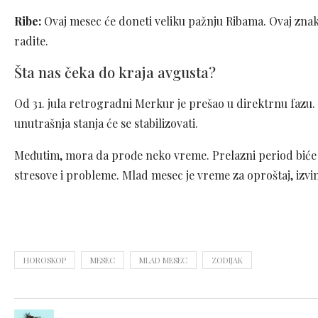
Ribe:
Ovaj mesec će doneti veliku pažnju Ribama. Ovaj znak ć
radite.
Šta nas čeka do kraja avgusta?
Od 31. jula retrogradni Merkur je prešao u direktrnu fazu. N
unutrašnja stanja će se stabilizovati.
Međutim, mora da prođe neko vreme. Prelazni period biće 
stresove i probleme. Mlad mesec je vreme za oproštaj, izvin
HOROSKOP
MESEC
MLAD MESEC
ZODIJAK