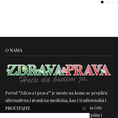
O NAMA
Portal “Zdrava i prava” je mesto na kome se prepliću
alternativna i zvanična medicina, kao i tradicionalni i
moderni načini nege tela, lica i duha. Sa nama ćete
PROČITAJTE
otkriti kako da svoj život učinite zdravijim, lepšim i