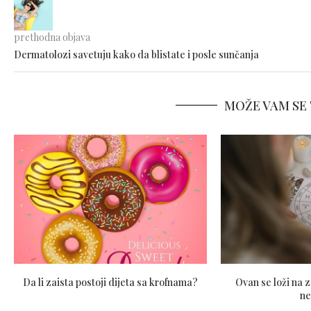
prethodna objava
Dermatolozi savetuju kako da blistate i posle sunčanja
MOŽE VAM SE 
Da li zaista postoji dijeta sa krofnama?
Ovan se loži na z
ne