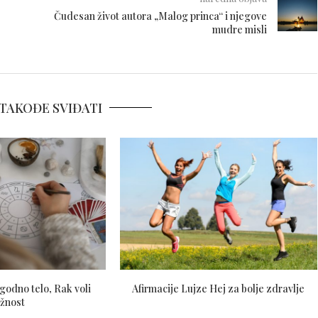
Čudesan život autora „Malog princa“ i njegove
mudre misli
TAKOĐE SVIĐATI
godno telo, Rak voli
Afirmacije Lujze Hej za bolje zdravlje
žnost