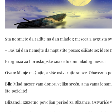
Šta ne smete da radite na dan mladog meseca 1. avgusta o
– Baš taj dan nemojte da napustite posao; ošišate se; idete
Prognoza za horoskopske znake tokom mladog meseca:
Ovan:
Manje maštajte
, a više ostvarujte snove. Obavezno 
Bik:
Mlad mesec vam donosi veliku sreću, a na vama je samo
što poželite!
Blizanci:
Izuzetno povoljan period za Blizance. Ostvariće va