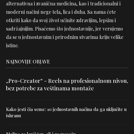
alternativna i zvanična medicina, kao i tradicionalni i
moderni načini nege tela, lica i duha. Sa nama ćete
otkriti kako da svoj život učinite zdravijim, lepšim i
sadržajnijim. Pisaćemo što jednostavnije, jer verujemo
da se u jednostavnim i prirodnim stvarima kriju velike
istine.
NAJNOVIJE OBJAVE
„Pro-Creator“ – Reels na profesionalnom nivou,
bez potrebe za veštinama montaže
Kako jesti čia seme: 10 jednostavnih načina da ga uključite u
ishranu
Maline za lepši ten, ali i za masažu