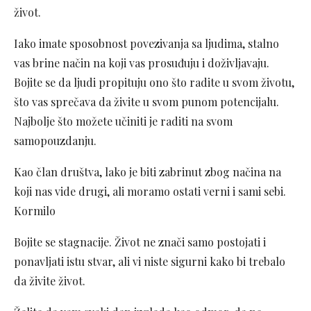
život.
Iako imate sposobnost povezivanja sa ljudima, stalno
vas brine način na koji vas prosuđuju i doživljavaju.
Bojite se da ljudi propituju ono što radite u svom životu,
što vas sprečava da živite u svom punom potencijalu.
Najbolje što možete učiniti je raditi na svom
samopouzdanju.
Kao član društva, lako je biti zabrinut zbog načina na
koji nas vide drugi, ali moramo ostati verni i sami sebi.
Kormilo
Bojite se stagnacije. Život ne znači samo postojati i
ponavljati istu stvar, ali vi niste sigurni kako bi trebalo
da živite život.