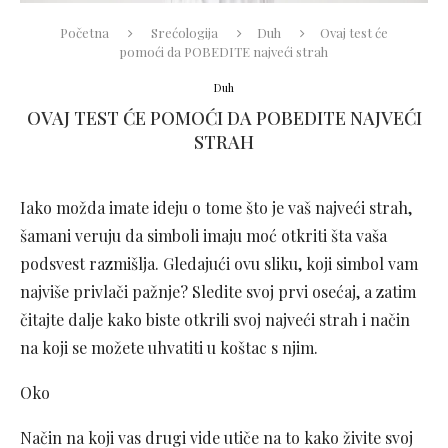
Početna
Srećologija
Duh
Ovaj test će
pomoći da POBEDITE najveći strah
Duh
OVAJ TEST ĆE POMOĆI DA POBEDITE NAJVEĆI
STRAH
Iako možda imate ideju o tome što je vaš najveći strah,
šamani veruju da simboli imaju moć otkriti šta vaša
podsvest razmišlja. Gledajući ovu sliku, koji simbol vam
najviše privlači pažnje? Sledite svoj prvi osećaj, a zatim
čitajte dalje kako biste otkrili svoj najveći strah i način
na koji se možete uhvatiti u koštac s njim.
Oko
Način na koji vas drugi vide utiče na to kako živite svoj