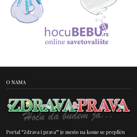
O NAMA
Portal “Zdrava i prava” je mesto na kome se prepliću