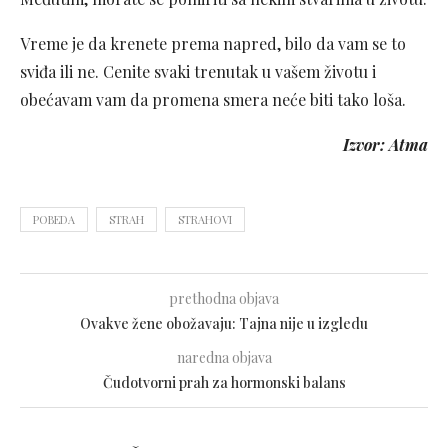
Vreme je da krenete prema napred, bilo da vam se to
sviđa ili ne. Cenite svaki trenutak u vašem životu i
obećavam vam da promena smera neće biti tako loša.
Izvor: Atma
POBEDA
STRAH
STRAHOVI
prethodna objava
Ovakve žene obožavaju: Tajna nije u izgledu
naredna objava
Čudotvorni prah za hormonski balans