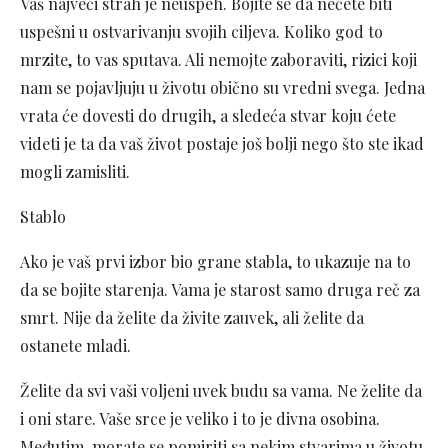
Vaš najveći strah je neuspeh. Bojite se da nećete biti
uspešni u ostvarivanju svojih ciljeva. Koliko god to
mrzite, to vas sputava. Ali nemojte zaboraviti, rizici koji
nam se pojavljuju u životu obično su vredni svega. Jedna
vrata će dovesti do drugih, a sledeća stvar koju ćete
videti je ta da vaš život postaje još bolji nego što ste ikad
mogli zamisliti.
Stablo
Ako je vaš prvi izbor bio grane stabla, to ukazuje na to
da se bojite starenja. Vama je starost samo druga reč za
smrt. Nije da želite da živite zauvek, ali želite da
ostanete mladi.
Želite da svi vaši voljeni uvek budu sa vama. Ne želite da
i oni stare. Vaše srce je veliko i to je divna osobina.
Međutim, morate se pomiriti sa nekim stvarima u životu.