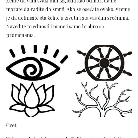
Želite da vam svaki dan izgleda kao odmor, da ne
morate da radite do smrti. Ako se osećate ovako, vreme
je da definišite šta želite u životu i šta vas čini srećnima.
Navedite prednosti i mane i samo hrabro sa
promenama.
Cvet