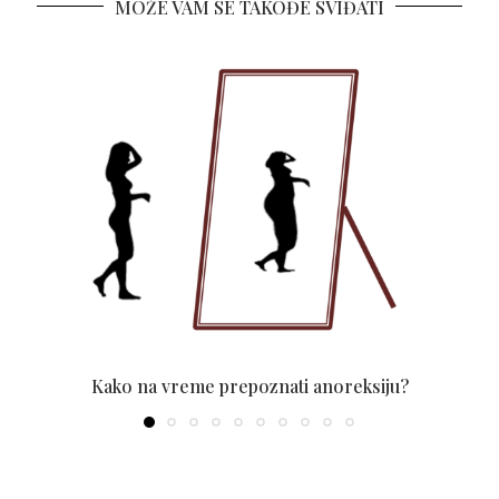
MOŽE VAM SE TAKOĐE SVIĐATI
Kako na vreme prepoznati anoreksiju?