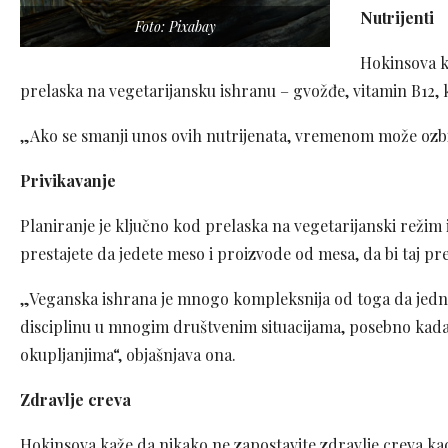
Nutrijenti
Foto: Pixabay
Hokinsova ka
prelaska na vegetarijansku ishranu – gvožđe, vitamin B12, 
„Ako se smanji unos ovih nutrijenata, vremenom može ozbilj
Privikavanje
Planiranje je ključno kod prelaska na vegetarijanski režim
prestajete da jedete meso i proizvode od mesa, da bi taj prel
„Veganska ishrana je mnogo kompleksnija od toga da jednos
disciplinu u mnogim društvenim situacijama, posebno kada 
okupljanjima“, objašnjava ona.
Zdravlje creva
Hokinsova kaže da nikako ne zapostavite zdravlje creva ka