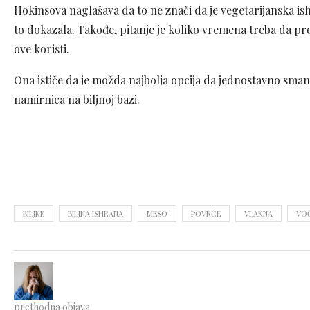
Hokinsova naglašava da to ne znači da je vegetarijanska ishr
to dokazala. Takođe, pitanje je koliko vremena treba da p
ove koristi.
Ona ističe da je možda najbolja opcija da jednostavno smanj
namirnica na biljnoj bazi.
BILJKE
BILJNA ISHRANA
MESO
POVRĆE
VLAKNA
VO
prethodna objava