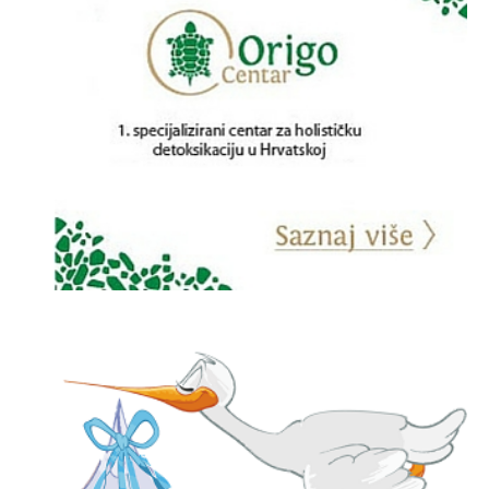
Paprika zdravlje čuva, jedite je svakog
Poznati koji prakt
dana
med