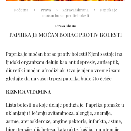
Početna
Prava
Zdrava ishrana
Paprika je
moćan borac protiv bolesti
Zdrava ishrana
PAPRIKA JE MOĆAN BORAC PROTIV BOLESTI
Paprika je moćan borac protiv bolesti! Njeni sastojci na
ljudski organizam deluju kao antidepresiv, antiseptik,
diuretik i moćan afrodizijak. Ovo je njeno vreme i zato
gledajte da na vašoj trpezi paprika bude što češće.
RIZNICA VITAMINA
Lista bolesti na koje deluje poduža je. Paprika pomaže u
uklanjanju i lečenju avitaminoza, alergije, anemije,
astme, ateroskleroze, angine pektoris, infarkta, astme,
hipertenzije, dijabetesa, katarakte, kašlja, impotencije,