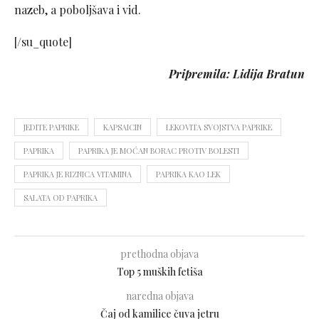
nazeb, a poboljšava i vid.
[/su_quote]
Pripremila: Lidija Bratun
JEDITE PAPRIKE
KAPSAICIN
LEKOVITA SVOJSTVA PAPRIKE
PAPRIKA
PAPRIKA JE MOĆAN BORAC PROTIV BOLESTI
PAPRIKA JE RIZNICA VITAMINA
PAPRIKA KAO LEK
SALATA OD PAPRIKA
prethodna objava
Top 5 muških fetiša
naredna objava
Čaj od kamilice čuva jetru