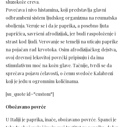
sluzokože creva.
Povećava i nivo histamina, koji predstavlja glavni
odbrambeni sistem ljudskog organizma na reumatska
oboljenja. Veruje se i da je paprika, a posebno ljuta
papričica, savršeni afrodizijak, jer budi raspoloženje i
strast kod ljudi. Verovanje se temelji na uticaju paprike
na pojačan rad krvotoka. Osim afrodizijačkog dejstva,
ovoj drevnoj lekovitoj povrćki pripisuju i da ima
stimulativnu moć na kožu glave. Tačnije, tvrdi se da
sprečava pojavu ćelavosti, o čemu svedoče Kalabrezi
koji je jedu u ogromnim količinama.
[su_quote id=“custom“]
Obožavano povrće
U Italiji je paprika, inače, obožavano povrće. Španci je