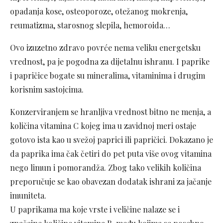
opadanja kose, osteoporoze, otežanog mokrenja,
reumatizma, starosnog slepila, hemoroida…
Ovo izuzetno zdravo povrće nema veliku energetsku
vrednost, pa je pogodna za dijetalnu ishranu. I paprike
i papričice bogate su mineralima, vitaminima i drugim
korisnim sastojcima.
Konzerviranjem se hranljiva vrednost bitno ne menja, a
količina vitamina C kojeg ima u zavidnoj meri ostaje
gotovo ista kao u svežoj paprici ili papričici. Dokazano je
da paprika ima čak četiri do pet puta više ovog vitamina
nego limun i pomorandža. Zbog tako velikih količina
preporučuje se kao obavezan dodatak ishrani za jačanje
imuniteta.
U paprikama ma koje vrste i veličine nalaze se i