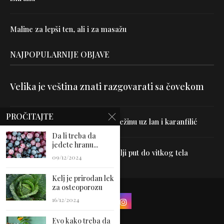
Maline za lepši ten, ali i za masažu
NAJPOPULARNIJE OBJAVE
Velika je veština znati razgovarati sa čovekom
PROČITAJTE
Uništite parazite i normalizujte težinu uz lan i karanfilić
Da li treba da
jedete hranu...
Dr Hajder: Akupunktura je najbolji put do vitkog tela
09/12/2024
Kelj je prirodan lek
za osteoporozu
16/12/2024
Evo kako treba da