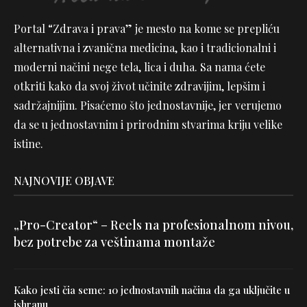
Portal “Zdrava i prava” je mesto na kome se prepliću
alternativna i zvanična medicina, kao i tradicionalni i
moderni načini nege tela, lica i duha. Sa nama ćete
otkriti kako da svoj život učinite zdravijim, lepšim i
sadržajnijim. Pisaćemo što jednostavnije, jer verujemo
da se u jednostavnim i prirodnim stvarima kriju velike
istine.
NAJNOVIJE OBJAVE
„Pro-Creator“ – Reels na profesionalnom nivou,
bez potrebe za veštinama montaže
Kako jesti čia seme: 10 jednostavnih načina da ga uključite u
ishranu