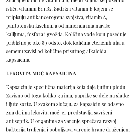
značajne količine vitamina B, među kojima se posebno
ističu vitamini B1 i B2. Sadrži i vitamin E kojem se
pripisuju antikancerogena svojstva, vitamin A,
pantotensku kiselinu, a od minerala ima najviše
kalijuma, fosfora i gvožđa. Količina vode koju poseduje
približno je oko 89 odsto, dok količina eteričnih ulja u
semenu zavisi od količine prisutnog alkaloida
kapsaicina.
LEKOVITA MOĆ KAPSAICINA
Kapsaicin je specifična materija koja daje ljutinu plodu.
Zavisno od toga koliko ga ima, paprike se dele na slatke
i ljute sorte. U svakom slučaju, za kapsaicin se odavno
zna da ima lekovitu moć jer predstavlja savršeni
antiseptik. U organima za varenje sprečava razvoj
bakterija truljenja i poboljšava varenje hrane draženjem