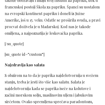
takođe obožavaju i imaju svoj Institut za papriku, dok u
francuskoj postoji Škola za papriku. Španci su uostalom
na evropski kontinent papriku i doneli iz Južne
Amerike, još u 15. veku. Odatle se proširila svuda, a pravi
procvat doživela je u Mađarskoj. Kod nas je takođe
omiljena, a najpoznatija je leskovačka paprika.
[/su_quote]
[su_quote id=“custom“]
Najzdravija kao salata
S obzirom na to da je paprika najdelotvornija u svežem
stanju, treba je jesti što više kao salatu. Salata je
najdelotvornija kada se paprika iseče na kolutove i
začini morskom solju, maslinovim uljem i jabukovim
sirćetom. Ovako spremljena sprečava paradontozu,