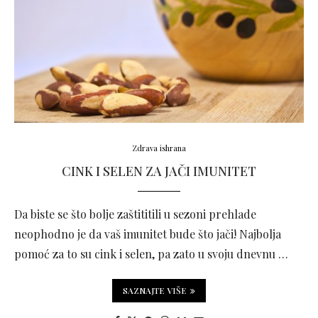
Zdrava ishrana
CINK I SELEN ZA JAČI IMUNITET
Da biste se što bolje zaštititili u sezoni prehlade
neophodno je da vaš imunitet bude što jači! Najbolja
pomoć za to su cink i selen, pa zato u svoju dnevnu …
SAZNAJTE VIŠE