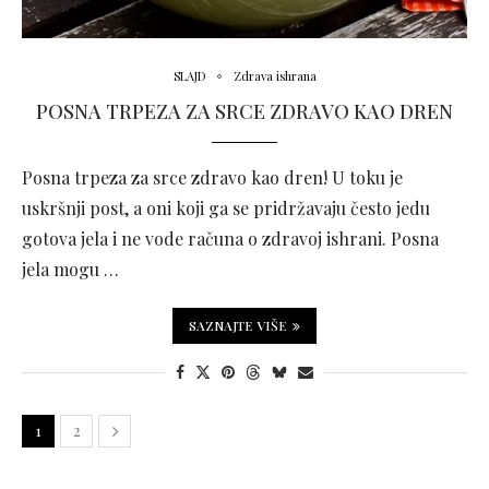
SLAJD
Zdrava ishrana
POSNA TRPEZA ZA SRCE ZDRAVO KAO DREN
Posna trpeza za srce zdravo kao dren! U toku je
uskršnji post, a oni koji ga se pridržavaju često jedu
gotova jela i ne vode računa o zdravoj ishrani. Posna
jela mogu …
SAZNAJTE VIŠE
1
2