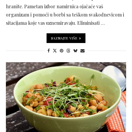
hranite. Pametan izbor namirnica ojačaće vaš
organizam i pomoći u borbi sa teškom svakodnevicom i
sitacijama koje vas uznemiravaju. Eliminisati …
SAZNAJTE VIŠE