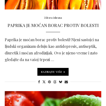
Zdrava ishrana
PAPRIKA JE MOĆAN BORAC PROTIV BOLESTI
Paprika je moćan borac protiv bolesti! Njeni sastojci na
ljudski organizam deluju kao antidepresiv, antiseptik,
diuretik i moćan afrodizijak. Ovo je njeno vreme i zato
gledajte da na vašoj trpezi …
SAZNAJTE VIŠE