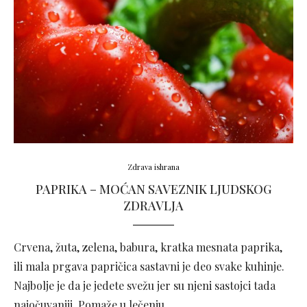
Zdrava ishrana
PAPRIKA – MOĆAN SAVEZNIK LJUDSKOG
ZDRAVLJA
Crvena, žuta, zelena, babura, kratka mesnata paprika,
ili mala prgava papričica sastavni je deo svake kuhinje.
Najbolje je da je jedete svežu jer su njeni sastojci tada
najočuvaniji. Pomaže u lečenju …