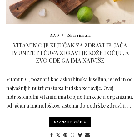
SLAJD
Zdrava ishrana
VITAMIN C JE KLJUČAN ZA ZDRAVLJE: JAČA
IMUNITET I ČUVA ZDRAVLJE KOŽE I OČIJU, A
EVO GDE GA IMA NAJVIŠE
Vitamin C, poznat i kao askorbinska kiselina, je jedan od
najvažnijih nutrijenata za ljudsko zdravlje. Ovaj
hidrosolubilni vitamin ima brojne funkcije u organizmu,
od jačanja imunološkog sistema do podrške zdravlju …
SAZNAJTE VIŠE