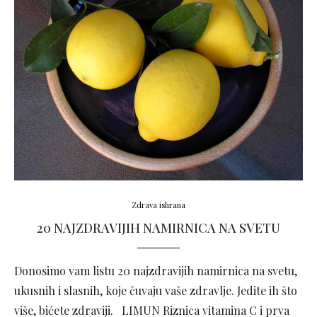
Zdrava ishrana
20 NAJZDRAVIJIH NAMIRNICA NA SVETU
Donosimo vam listu 20 najzdravijih namirnica na svetu,
ukusnih i slasnih, koje čuvaju vaše zdravlje. Jedite ih što
više, bićete zdraviji. LIMUN Riznica vitamina C i prva