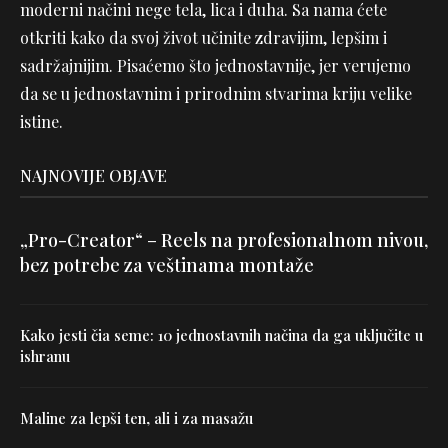
moderni načini nege tela, lica i duha. Sa nama ćete
otkriti kako da svoj život učinite zdravijim, lepšim i
sadržajnijim. Pisaćemo što jednostavnije, jer verujemo
da se u jednostavnim i prirodnim stvarima kriju velike
istine.
NAJNOVIJE OBJAVE
„Pro-Creator“ – Reels na profesionalnom nivou,
bez potrebe za veštinama montaže
Kako jesti čia seme: 10 jednostavnih načina da ga uključite u
ishranu
Maline za lepši ten, ali i za masažu