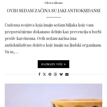
Zdrava ishrana
OVIH SEDAM ZAČINA SU JAKI ANTIOKSIDANSI
Čudesna svojstva koja imaju sedam biljaka koje vam
preporučujemo dokazano deluju kao prevencija u borbi
protiv karcinoma. Ovih sedam začina ima
antioksidativno dejstvo koje imaju na ljudski organizam.
Tu se, …
SAZNAJTE VIŠE