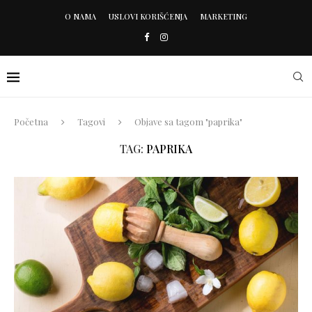
O NAMA
USLOVI KORIŠĆENJA
MARKETING
Početna
Tagovi
Objave sa tagom "paprika"
TAG:
PAPRIKA