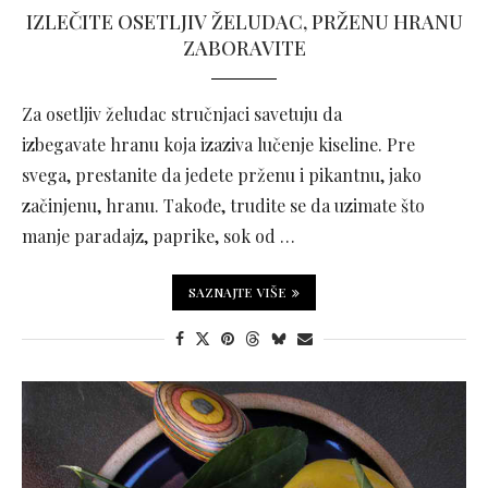
IZLEČITE OSETLJIV ŽELUDAC, PRŽENU HRANU
ZABORAVITE
Za osetljiv želudac stručnjaci savetuju da
izbegavate hranu koja izaziva lučenje kiseline. Pre
svega, prestanite da jedete prženu i pikantnu, jako
začinjenu, hranu. Takođe, trudite se da uzimate što
manje paradajz, paprike, sok od …
SAZNAJTE VIŠE