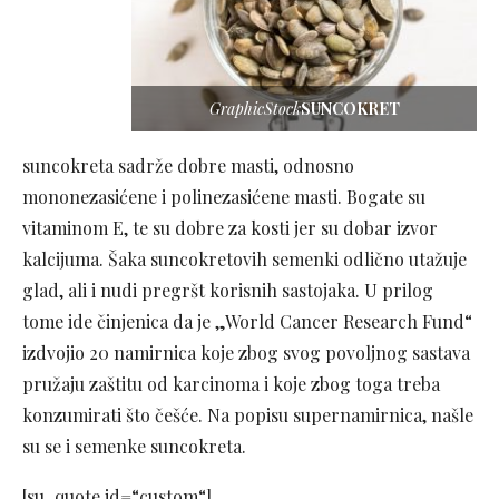
GraphicStock
SUNCOKRET
suncokreta sadrže dobre masti, odnosno
mononezasićene i polinezasićene masti. Bogate su
vitaminom E, te su dobre za kosti jer su dobar izvor
kalcijuma. Šaka suncokretovih semenki odlično utažuje
glad, ali i nudi pregršt korisnih sastojaka. U prilog
tome ide činjenica da je „World Cancer Research Fund“
izdvojio 20 namirnica koje zbog svog povoljnog sastava
pružaju zaštitu od karcinoma i koje zbog toga treba
konzumirati što češće. Na popisu supernamirnica, našle
su se i semenke suncokreta.
[su_quote id=“custom“]