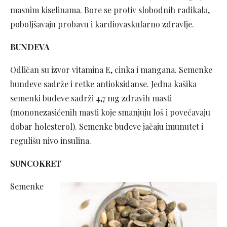
masnim kiselinama. Bore se protiv slobodnih radikala,
poboljšavaju probavu i kardiovaskularno zdravlje.
BUNDEVA
Odličan su izvor vitamina E, cinka i mangana. Semenke
bundeve sadrže i retke antioksidanse. Jedna kašika
semenki budeve sadrži 4,7 mg zdravih masti
(mononezasićenih masti koje smanjuju loš i povećavaju
dobar holesterol). Semenke budeve jačaju imunutet i
regulišu nivo insulina.
SUNCOKRET
Semenke