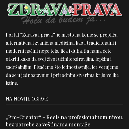
Portal “Zdrava i prava” je mesto na kome se prepliću
alternativna i zvanična medicina, kao i tradicionalni i
moderni načini nege tela, lica i duha. Sa nama ćete
otkriti kako da svoj život učinite zdravijim, lepšim i
sadržajnijim. Pisaćemo što jednostavnije, jer verujemo
da se u jednostavnim i prirodnim stvarima kriju velike
istine.
NAJNOVIJE OBJAVE
„Pro-Creator“ – Reels na profesionalnom nivou,
bez potrebe za veštinama montaže