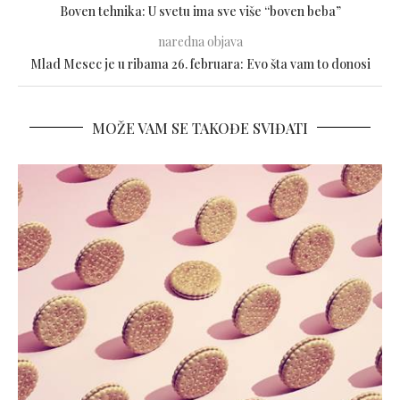
Boven tehnika: U svetu ima sve više “boven beba”
naredna objava
Mlad Mesec je u ribama 26. februara: Evo šta vam to donosi
MOŽE VAM SE TAKOĐE SVIĐATI