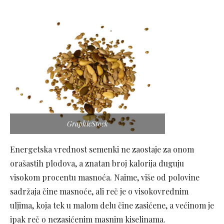
GraphicStock
Energetska vrednost semenki ne zaostaje za onom
orašastih plodova, a znatan broj kalorija duguju
visokom procentu masnoća. Naime, više od polovine
sadržaja čine masnoće, ali reč je o visokovrednim
uljima, koja tek u malom delu čine zasićene, a većinom je
ipak reč o nezasićenim masnim kiselinama.