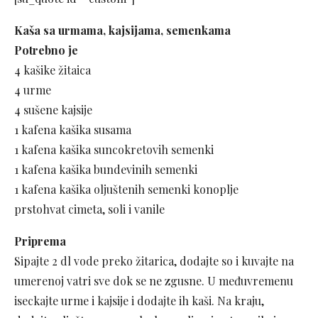
Kaša sa urmama, kajsijama, semenkama
Potrebno je
4 kašike žitaica
4 urme
4 sušene kajsije
1 kafena kašika susama
1 kafena kašika suncokretovih semenki
1 kafena kašika bundevinih semenki
1 kafena kašika oljuštenih semenki konoplje
prstohvat cimeta, soli i vanile
Priprema
Sipajte 2 dl vode preko žitarica, dodajte so i kuvajte na
umerenoj vatri sve dok se ne zgusne. U međuvremenu
iseckajte urme i kajsije i dodajte ih kaši. Na kraju,