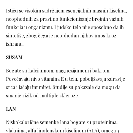
Ističu se visokim sadržajem esencijalnih masnih kiselina,
neophodnih za pravilno funkcionisanje brojnih važnih
funkcija u organizmu. Ljudsko telo nije sposobno da ih
sintetiše, zbog čega je neophodan njihov unos kroz
ishranu.
SUSAM
Bogate su kalcijumom, magnezijumom i bakrom.
Povećavaju nivo vitamina E u telu, poboljšavaju zdravlje
srca i jačaju imunitet. Studije su pokazale da mogu da
smanje rizik od multiple skleroze.
LAN
Niskokalorične semenke lana bogate su proteinima,
vlaknima, alfa linolenskom kiselinom (ALA), omega 3