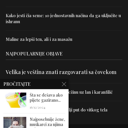
Kako jesti čia seme: 10 jednostavnih načina da ga uključite u
ishranu
Maline za lepši ten, ali i za masažu
NAJPOPULARNIJE OBJAVE
Velika je veština znati razgovarati sa čovekom
PROČITAJTE
Uništite parazite i normalizujte težinu uz lan i karanfilić
Šta se dešava ako
pijete gazirano...
16/12/2024
Dr Hajder: Akupunktura je najbolji put do vitkog tela
Najposebnije žene,
muškarci za njima