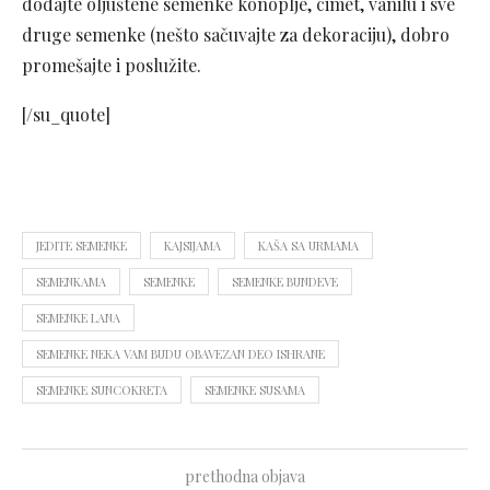
dodajte oljuštene semenke konoplje, cimet, vanilu i sve
druge semenke (nešto sačuvajte za dekoraciju), dobro
promešajte i poslužite.
[/su_quote]
JEDITE SEMENKE
KAJSIJAMA
KAŠA SA URMAMA
SEMENKAMA
SEMENKE
SEMENKE BUNDEVE
SEMENKE LANA
SEMENKE NEKA VAM BUDU OBAVEZAN DEO ISHRANE
SEMENKE SUNCOKRETA
SEMENKE SUSAMA
prethodna objava