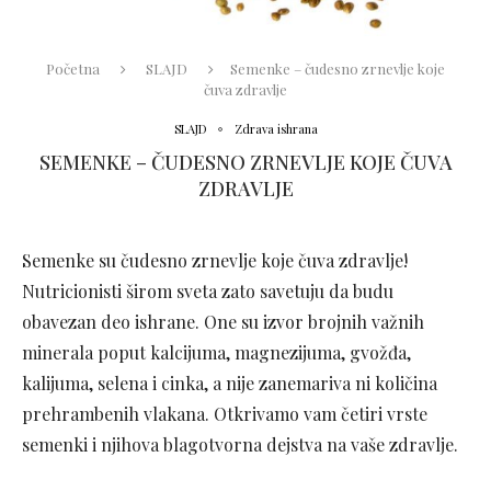
Početna
SLAJD
Semenke – čudesno zrnevlje koje
čuva zdravlje
SLAJD
Zdrava ishrana
SEMENKE – ČUDESNO ZRNEVLJE KOJE ČUVA
ZDRAVLJE
Semenke su čudesno zrnevlje koje čuva zdravlje!
Nutricionisti širom sveta zato savetuju da budu
obavezan deo ishrane. One su izvor brojnih važnih
minerala poput kalcijuma, magnezijuma, gvožđa,
kalijuma, selena i cinka, a nije zanemariva ni količina
prehrambenih vlakana. Otkrivamo vam četiri vrste
semenki i njihova blagotvorna dejstva na vaše zdravlje.