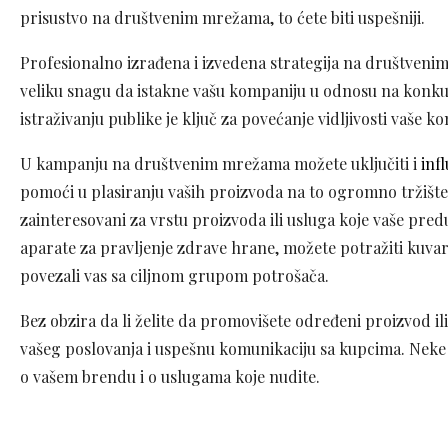
prisustvo na društvenim mrežama, to ćete biti uspešniji.
Profesionalno izrađena i izvedena strategija na društvenim
veliku snagu da istakne vašu kompaniju u odnosu na kon
istraživanju publike je ključ za povećanje vidljivosti vaše k
U kampanju na društvenim mrežama možete uključiti i
inf
pomoći u plasiranju vaših proizvoda na to ogromno tržište. 
zainteresovani za vrstu proizvoda ili usluga koje vaše pre
aparate za pravljenje zdrave hrane, možete potražiti kuvare 
povezali vas sa ciljnom grupom potrošača.
Bez obzira da li želite da promovišete određeni proizvod ili 
vašeg poslovanja i uspešnu komunikaciju sa kupcima. Neke 
o vašem brendu i o uslugama koje nudite.