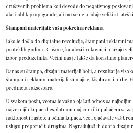
društvenih problema koji dovode do negativnog poslovanja
alat i oblik propagande, ali mu se ne pridaje veliki strateš
Štampani materijali: vaša pokretna reklama
Iako je došlo do digitalne revolucije, štampani reklamni mate
proteklih godina. Brošure, katalozi i rokovnici pružaju ve
izbor preduzetnika. Većini nas je lakše da koristimo planer
Danas su štampa, dizajn i materijali bolji, a rezultat je vis
štampani reklamni materijali su majice, kišobrani i torbe.
predmeta i aksesoara.
U svakom poslu, veoma je važno ojačati odnos sa najboljim k
najvernijih kupaca besplatnom majicom ili upaljačem sa z
naklonost i rastete u očima kupaca, već i ojačavate vaš bre
uslugu preporučiti drugima. Nagrađujući ih dobro dizajnira