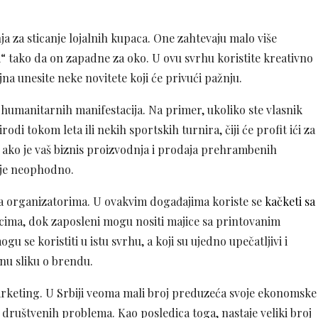
 za sticanje lojalnih kupaca. One zahtevaju malo više
i“ tako da on zapadne za oko. U ovu svrhu koristite kreativno
a unesite neke novitete koji će privući pažnju.
 humanitarnih manifestacija. Na primer, ukoliko ste vlasnik
di tokom leta ili nekih sportskih turnira, čiji će profit ići za
ako je vaš biznis proizvodnja i prodaja prehrambenih
 je neophodno.
 sa organizatorima. U ovakvim događajima koriste se
kačketi sa
nicima, dok zaposleni mogu nositi majice sa printovanim
 se koristiti u istu svrhu, a koji su ujedno upečatljivi i
vnu sliku o brendu.
keting. U Srbiji veoma mali broj preduzeća svoje ekonomske
e društvenih problema. Kao posledica toga, nastaje veliki broj