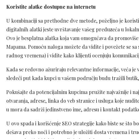
Koristite alatke dostupne na internetu
U kombinaciji sa prethodne dve metode, poželjno je koristit
digitalnih alatki jeste uvrštavanje vašeg preduzeća u loka
Ovo je besplatna alatka koja vam omogućava da promovišete
Mapama. Pomoću naloga možete da vidite i povežete se sa 
radnog vremena) i vidite kako klijenti ocenjuju komunikaci
Kada se redovno ažuriraju relevantne informacije, veća je v
sledeći put kada kupci u vašem području budu tražili butik, a
Pokušajte da potencijalnim kupcima pružite najvažnije i n
otvaranja, adrese, linka do veb stranice i usluga koje nudit
u mora da sadrži jedinstveno ime, adresu i kontakt podatk
U ovo spada i korišćenje SEO strategije kako biste se što bo
dešava preko noći i potrebno je uložiti dosta vremena i tru