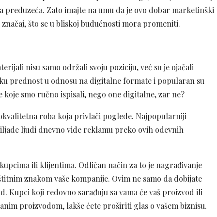
 preduzeća. Zato imajte na umu da je ovo dobar marketinški
ki značaj, što se u bliskoj budućnosti mora promeniti.
rijali nisu samo održali svoju poziciju, već su je ojačali
liku prednost u odnosu na digitalne formate i popularan su
e koje smo ručno ispisali, nego one digitalne, zar ne?
okokvalitetna roba koja privlači poglede. Najpopularniji
 Hiljade ljudi dnevno vide reklamu preko ovih odevnih
upcima ili klijentima. Odličan način za to je nagrađivanje
aštitnim znakom vaše kompanije. Ovim ne samo da dobijate
nd. Kupci koji redovno sarađuju sa vama će vaš proizvod ili
nim proizvodom, lakše ćete proširiti glas o vašem biznisu.