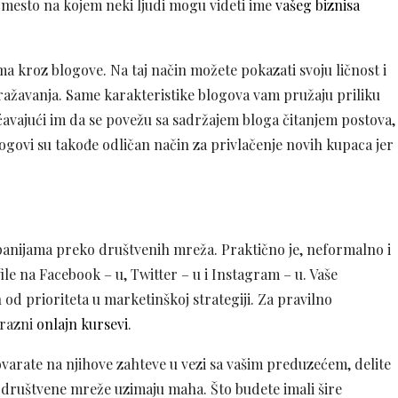
o mesto na kojem neki ljudi mogu videti ime
vašeg biznisa
ma kroz blogove. Na taj način možete pokazati svoju ličnost i
izražavanja. Same karakteristike blogova vam pružaju priliku
́avajući im da se povežu sa sadržajem bloga čitanjem postova,
logovi su takođe odličan način za privlačenje novih kupaca jer
mpanijama preko društvenih mreža. Praktično je, neformalno i
ile na Facebook – u, Twitter – u i Instagram – u. Vaše
d prioriteta u marketinškoj strategiji. Za pravilno
 razni
onlajn kursevi
.
arate na njihove zahteve u vezi sa vašim preduzećem, delite
m društvene mreže uzimaju maha. Što budete imali šire