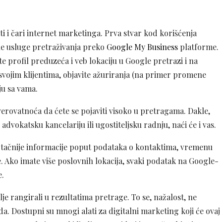
i i čari internet marketinga. Prva stvar kod korišćenja
lne usluge pretraživanja preko
Google My Business
platforme.
 profil preduzeća i veb lokaciju u Google pretrazi i na
svojim klijentima, objavite ažuriranja (na primer promene
ju sa vama.
erovatnoća da ćete se pojaviti visoko u pretragama. Dakle,
dvokatsku kancelariju ili ugostiteljsku radnju, naći će i vas.
ajtačnije informacije poput podataka o kontaktima, vremenu
e. Ako imate više poslovnih lokacija, svaki podatak na Google-
e.
lje rangirali u rezultatima pretrage. To se, nažalost, ne
da. Dostupni su mnogi alati za digitalni marketing koji će ovaj