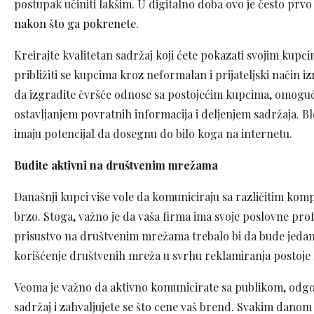
postupak učiniti lakšim. U digitalno doba ovo je često prv
nakon što ga pokrenete
.
Kreirajte kvalitetan sadržaj koji ćete pokazati svojim kupci
približiti se kupcima kroz neformalan i prijateljski način 
da izgradite čvršće odnose sa postojećim kupcima, omoguc
ostavljanjem povratnih informacija i deljenjem sadržaja. B
imaju potencijal da dosegnu do bilo koga na internetu.
Budite aktivni na društvenim mrežama
Današnji kupci više vole da komuniciraju sa različitim ko
brzo. Stoga, važno je da vaša firma ima svoje poslovne prof
prisustvo na društvenim mrežama trebalo bi da bude jedan o
korišćenje društvenih mreža u svrhu reklamiranja postoje
Veoma je važno da aktivno komunicirate sa publikom, odgov
sadržaj i zahvaljujete se što cene vaš brend. Svakim dano