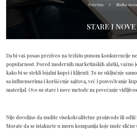
Početna
Slatka moj
STARE I NOVE
Da bi vaš posao preživeo na tržištu punom konkurencije ne
popularnost. Pored modernih marketinških alatki, važno je 
kako bi se stekli lojalni kupci i klijenti. To ne uključuje 
sa influenserima i korišćenje sajtova, već i posvećivanje 
materijal. Ovo su stare i nove metode za povećanje vidljivo
Nije dovoljno da nudite visokokvalitetne proizvode ili odlič
Morate da se istaknete u moru kompanija koje nude slične u