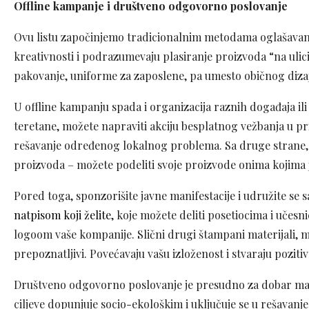
Offline kampanje i društveno odgovorno poslovanje
Ovu listu započinjemo tradicionalnim metodama oglašavanja
kreativnosti i podrazumevaju plasiranje proizvoda “na ulic
pakovanje, uniforme za zaposlene, pa umesto običnog dizajn
U offline kampanju spada i organizacija raznih događaja ili
teretane, možete napraviti akciju besplatnog vežbanja u priro
rešavanje određenog lokalnog problema. Sa druge strane, 
proizvoda – možete podeliti svoje proizvode onima kojima
Pored toga, sponzorišite javne manifestacije i udružite se
natpisom koji želite
, koje možete deliti posetiocima i učes
logoom vaše kompanije. Slični drugi štampani materijali, mogu
prepoznatljivi. Povećavaju vašu izloženost i stvaraju poziti
Društveno odgovorno poslovanje je presudno za dobar mar
ciljeve dopunjuje socio-ekološkim i uključuje se u rešavanj