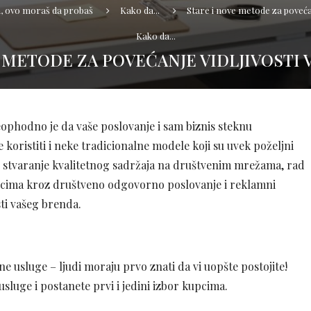
a, ovo moraš da probaš
Kako da...
Stare i nove metode za povećan
Kako da...
 METODE ZA POVEĆANJE VIDLJIVOSTI
ophodno je da vaše poslovanje i sam biznis steknu
koristiti i neke tradicionalne modele koji su uvek poželjni
samo stvaranje kvalitetnog sadržaja na društvenim mrežama, rad
kupcima kroz društveno odgovorno poslovanje i reklamni
sti vašeg brenda.
ne usluge – ljudi moraju prvo znati da vi uopšte postojite!
sluge i postanete prvi i jedini izbor kupcima.