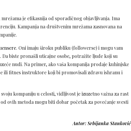
 mrežama je efikasnija od sporadičnog objavljivanja. Ima
kurenciju. Kampanja na društvenim mrežama zasnovana na
ompanije.
luensere
. Oni imaju široku publiku (followerse) i mogu vam
Da biste pronašli uticajne osobe, potražite ljude koji su
duzeće nudi. Na primer, ako vaša kompanija prodaje kuhinjske
ili fitnes instruktore koji bi promovisali zdravu ishranu i
svoju kompaniju u celosti, vidljivost je izuzetno važna za rast
od ovih metoda mogu biti dobar početak za povećanje svesti
Autor: Srbijanka Stanković