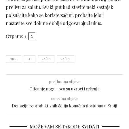
prelivu za salatu. Svaki put kad stavite neki sastojak
polsušajte kako se koriste začini, probajte jelo i
nastavite sve dok ne dobije odgovarajući ukus.
Стране:
1
2
BIBER
SO
ZAČIN
ZAČINI
prethodna objava
Oticanje nogu- ovo su uzroci i rešenja
naredna objava
Donacija reproduktivnih ćelija konačno dostupna u Srbiji
MOŽE VAM SE TAKOĐE SVIĐATI