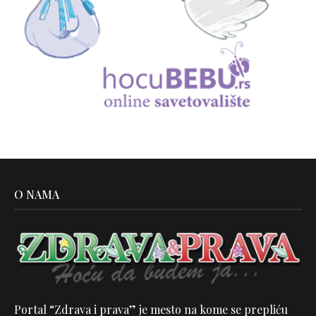
O NAMA
Portal “Zdrava i prava” je mesto na kome se prepliću