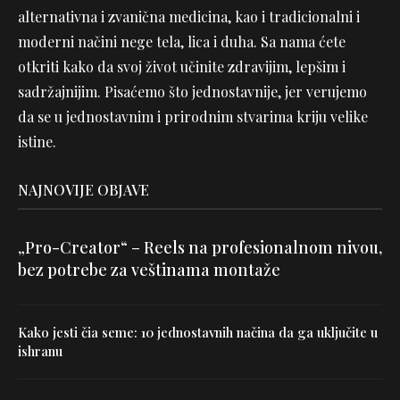
alternativna i zvanična medicina, kao i tradicionalni i
moderni načini nege tela, lica i duha. Sa nama ćete
otkriti kako da svoj život učinite zdravijim, lepšim i
sadržajnijim. Pisaćemo što jednostavnije, jer verujemo
da se u jednostavnim i prirodnim stvarima kriju velike
istine.
NAJNOVIJE OBJAVE
„Pro-Creator“ – Reels na profesionalnom nivou,
bez potrebe za veštinama montaže
Kako jesti čia seme: 10 jednostavnih načina da ga uključite u
ishranu