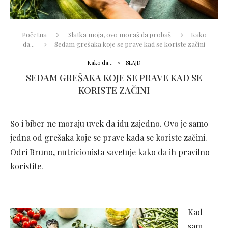
Početna
Slatka moja, ovo moraš da probaš
Kako
da...
Sedam grešaka koje se prave kad se koriste začini
Kako da...
SLAJD
SEDAM GREŠAKA KOJE SE PRAVE KAD SE
KORISTE ZAČINI
So i biber ne moraju uvek da idu zajedno. Ovo je samo
jedna od grešaka koje se prave kada se koriste začini.
Odri Bruno, nutricionista savetuje kako da ih pravilno
koristite.
Kad
sam