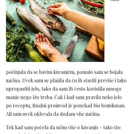
počinjala da se bavim kuvanjem, pomalo sam se bojala
začina. Uvek sam se plašila da ću ih staviti previše i tako
upropastiti jelo, tako da sam ih često koristila mnogo
manje nego što treba. Čak i kad sam pravila neko jelo
po receptu, finalni proizvod je ponekad bio bezukusan.
Ali sam uvek oklevala da dodam više začina.
Tek kad sam počela da učim više o kuvanju – tako što