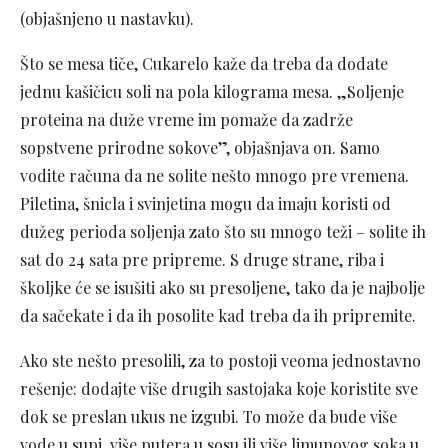
(objašnjeno u nastavku).
Što se mesa tiče, Cukarelo kaže da treba da dodate
jednu kašičicu soli na pola kilograma mesa. „Soljenje
proteina na duže vreme im pomaže da zadrže
sopstvene prirodne sokove”, objašnjava on. Samo
vodite računa da ne solite nešto mnogo pre vremena.
Piletina, šnicla i svinjetina mogu da imaju koristi od
dužeg perioda soljenja zato što su mnogo teži – solite ih
sat do 24 sata pre pripreme. S druge strane, riba i
školjke će se isušiti ako su presoljene, tako da je najbolje
da sačekate i da ih posolite kad treba da ih pripremite.
Ako ste nešto presolili, za to postoji veoma jednostavno
rešenje: dodajte više drugih sastojaka koje koristite sve
dok se preslan ukus ne izgubi. To može da bude više
vode u supi, više putera u sosu ili više limunovog soka u