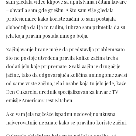
sam gledala video klipove sa uputstvima i čitam kuvare
– shvatila sam gde grešim. A što sam više gledala
profesionalce kako koriste začini to sam postajala
slobodnija da i ja to radim, i ubrzo sam primetila da su
jela koja pravim postala mnogo bolja.
Začinjavanje hrane može da predstavlja problem zato
što ne postoje utvrđena pravila koliko začina treba
dodati jelu koje pripremate. Svaki začin je drugačije
jačine, tako da odgovarajuća količina umnogome zavisi
od same vrste začina, jela i osobe koja to jelo jede, kaže
Den Cukarelo, urednik specijalizovan za kuvare TV
emisije America’s Test Kitchen.
Ako vam jela najčešće ispadnu nedovoljno ukusna
najverovatnije ne znate kako se pravilno koriste začini.