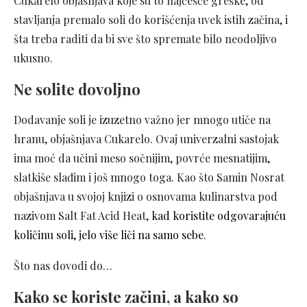
Cukarelo objašnjava koje su to najčešće greške, od
stavljanja premalo soli do korišćenja uvek istih začina, i
šta treba raditi da bi sve što spremate bilo neodoljivo
ukusno.
Ne solite dovoljno
Dodavanje soli je izuzetno važno jer mnogo utiče na
hranu, objašnjava Cukarelo. Ovaj univerzalni sastojak
ima moć da učini meso sočnijim, povrće mesnatijim,
slatkiše slađim i još mnogo toga. Kao što Samin Nosrat
objašnjava u svojoj knjizi o osnovama kulinarstva pod
nazivom Salt Fat Acid Heat,
kad koristite odgovarajuću
količinu soli, jelo više liči na samo sebe
.
Što nas dovodi do…
Kako se koriste začini, a kako so