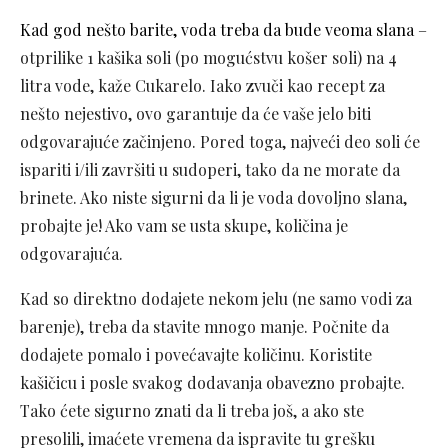
Kad god nešto barite, voda treba da bude veoma slana
–
otprilike 1 kašika soli (po mogućstvu košer soli) na 4
litra vode, kaže Cukarelo. Iako zvuči kao recept za
nešto nejestivo, ovo garantuje da će vaše jelo biti
odgovarajuće začinjeno. Pored toga, najveći deo soli će
ispariti i/ili završiti u sudoperi, tako da ne morate da
brinete. Ako niste sigurni da li je voda dovoljno slana,
probajte je! Ako vam se usta skupe, količina je
odgovarajuća.
Kad so direktno dodajete nekom jelu (ne samo vodi za
barenje), treba da stavite mnogo manje. Počnite da
dodajete pomalo i povećavajte količinu. Koristite
kašičicu i posle svakog dodavanja obavezno probajte.
Tako ćete sigurno znati da li treba još, a ako ste
presolili, imaćete vremena da ispravite tu grešku