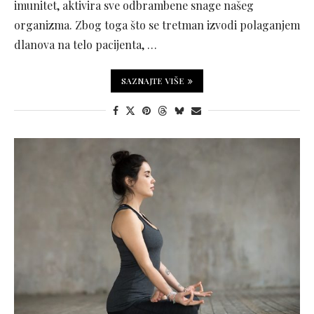
imunitet, aktivira sve odbrambene snage našeg
organizma. Zbog toga što se tretman izvodi polaganjem
dlanova na telo pacijenta, …
SAZNAJTE VIŠE