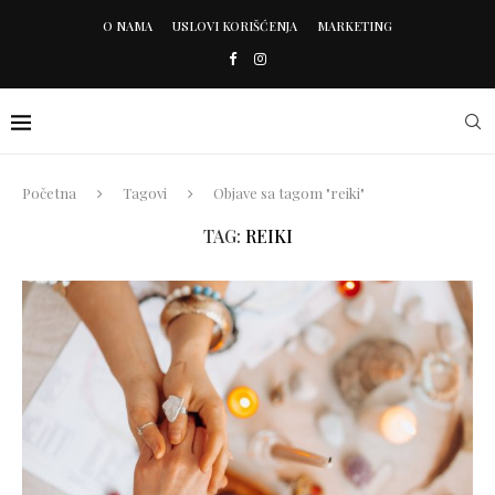
O NAMA
USLOVI KORIŠĆENJA
MARKETING
Početna
Tagovi
Objave sa tagom "reiki"
TAG:
REIKI