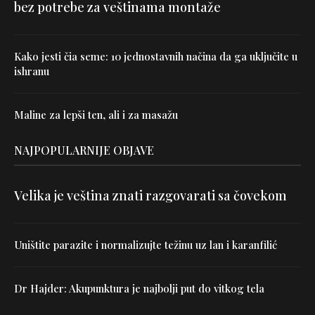
bez potrebe za veštinama montaže
Kako jesti čia seme: 10 jednostavnih načina da ga uključite u
ishranu
Maline za lepši ten, ali i za masažu
NAJPOPULARNIJE OBJAVE
Velika je veština znati razgovarati sa čovekom
Uništite parazite i normalizujte težinu uz lan i karanfilić
Dr Hajder: Akupunktura je najbolji put do vitkog tela