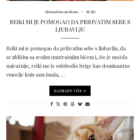
Alternativna medicina
SLAJD
REIKI MI JE POMOGAO DA PRIHVATIM SEBE S
LJUBAVLJU
Reiki mi je pomogao da prihvatim sebe s ljubavlju, da
se zbližim sa svojim unutrašnjim bićem i, što je možda
najvažnije, reiki me je oslobodio brige kao dominantne
emocije koju sam imala, …
SAZNAJTE VIŠE