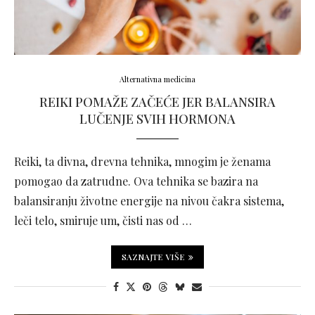
Alternativna medicina
REIKI POMAŽE ZAČEĆE JER BALANSIRA
LUČENJE SVIH HORMONA
Reiki, ta divna, drevna tehnika, mnogim je ženama
pomogao da zatrudne. Ova tehnika se bazira na
balansiranju životne energije na nivou čakra sistema,
leči telo, smiruje um, čisti nas od …
SAZNAJTE VIŠE