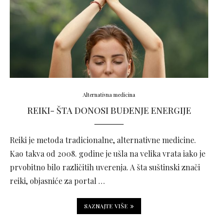
Alternativna medicina
REIKI- ŠTA DONOSI BUĐENJE ENERGIJE
Reiki je metoda tradicionalne, alternativne medicine.
Kao takva od 2008. godine je ušla na velika vrata iako je
prvobitno bilo različitih uverenja. A šta suštinski znači
reiki, objasniće za portal …
SAZNAJTE VIŠE