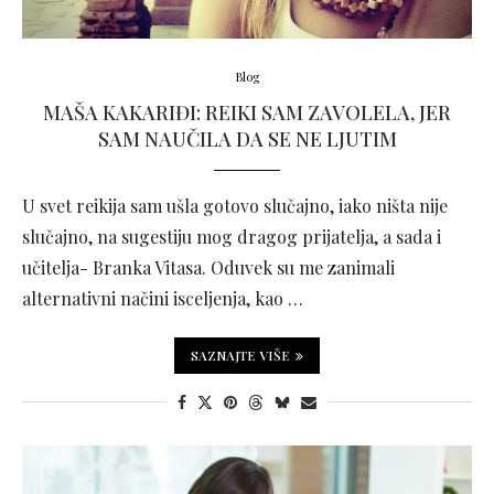
Blog
MAŠA KAKARIĐI: REIKI SAM ZAVOLELA, JER
SAM NAUČILA DA SE NE LJUTIM
U svet reikija sam ušla gotovo slučajno, iako ništa nije
slučajno, na sugestiju mog dragog prijatelja, a sada i
učitelja- Branka Vitasa. Oduvek su me zanimali
alternativni načini isceljenja, kao …
SAZNAJTE VIŠE