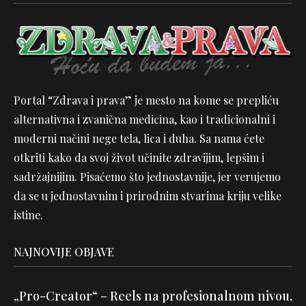
Portal “Zdrava i prava” je mesto na kome se prepliću
alternativna i zvanična medicina, kao i tradicionalni i
moderni načini nege tela, lica i duha. Sa nama ćete
otkriti kako da svoj život učinite zdravijim, lepšim i
sadržajnijim. Pisaćemo što jednostavnije, jer verujemo
da se u jednostavnim i prirodnim stvarima kriju velike
istine.
NAJNOVIJE OBJAVE
„Pro-Creator“ – Reels na profesionalnom nivou,