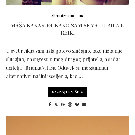
Alternativna medicina
MAŠA KAKARIĐI: KAKO SAM SE ZALJUBILA U
REIKI
U svet reikija sam ušla gotovo slučajno, iako ništa nije
slučajno, na sugestiju mog dragog prijatelja, a sada i
učitelja- Branka Vitasa. Oduvek su me zanimali
alternativni načini isceljenja, kao …
SAZNAJTE VIŠE