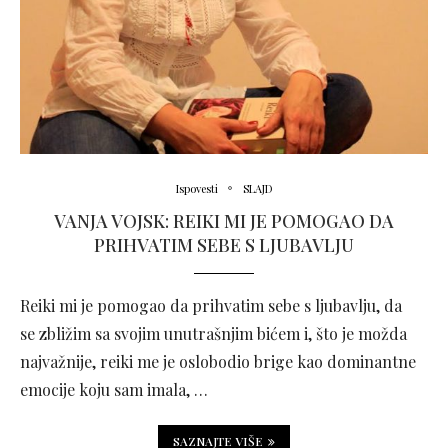
Ispovesti
SLAJD
VANJA VOJSK: REIKI MI JE POMOGAO DA
PRIHVATIM SEBE S LJUBAVLJU
Reiki mi je pomogao da prihvatim sebe s ljubavlju, da
se zbližim sa svojim unutrašnjim bićem i, što je možda
najvažnije, reiki me je oslobodio brige kao dominantne
emocije koju sam imala, …
SAZNAJTE VIŠE