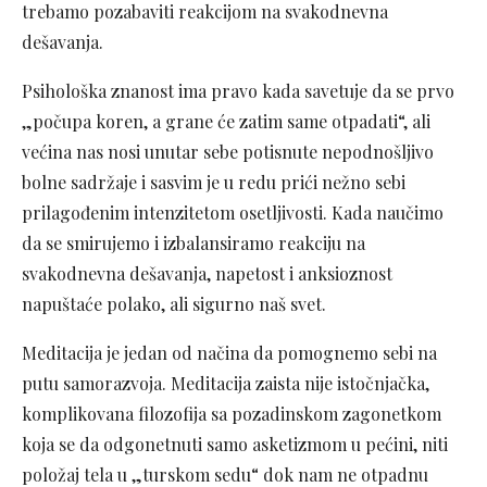
trebamo pozabaviti reakcijom na svakodnevna
dešavanja.
Psihološka znanost ima pravo kada savetuje da se prvo
„počupa koren, a grane će zatim same otpadati“, ali
većina nas nosi unutar sebe potisnute nepodnošljivo
bolne sadržaje i sasvim je u redu prići nežno sebi
prilagođenim intenzitetom osetljivosti. Kada naučimo
da se smirujemo i izbalansiramo reakciju na
svakodnevna dešavanja, napetost i anksioznost
napuštaće polako, ali sigurno naš svet.
Meditacija je jedan od načina da pomognemo sebi na
putu samorazvoja. Meditacija zaista nije istočnjačka,
komplikovana filozofija sa pozadinskom zagonetkom
koja se da odgonetnuti samo asketizmom u pećini, niti
položaj tela u „turskom sedu“ dok nam ne otpadnu