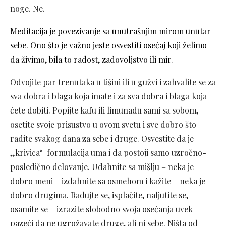
noge. Ne.
Meditacija je povezivanje sa unutrašnjim mirom unutar
sebe. Ono što je važno jeste osvestiti osećaj koji želimo
da živimo, bila to radost, zadovoljstvo ili mir
.
Odvojite par trenutaka u tišini ili u gužvi i zahvalite se za
sva dobra i blaga koja imate i za sva dobra i blaga koja
ćete dobiti. Popijte kafu ili limunadu sami sa sobom,
osetite svoje prisustvo u ovom svetu i sve dobro što
radite svakog dana za sebe i druge. Osvestite da je
„krivica“ formulacija uma i da postoji samo uzročno-
posledično delovanje. Udahnite sa mišlju – neka je
dobro meni – izdahnite sa osmehom i kažite – neka je
dobro drugima. Radujte se, isplačite, naljutite se,
osamite se – izrazite slobodno svoja osećanja uvek
pazeći da ne ugrožavate druge, ali ni sebe. Ništa od