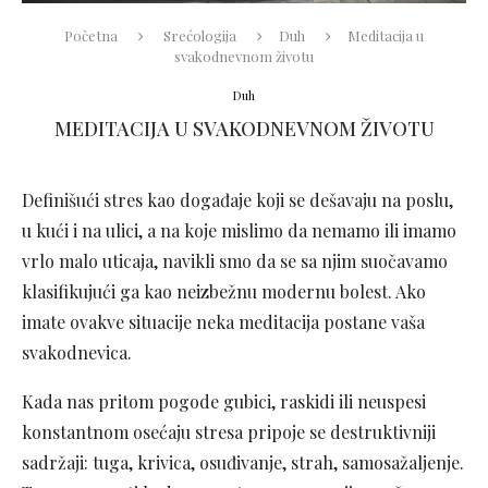
Početna
Srećologija
Duh
Meditacija u
svakodnevnom životu
Duh
MEDITACIJA U SVAKODNEVNOM ŽIVOTU
Definišući stres kao događaje koji se dešavaju na poslu,
u kući i na ulici, a na koje mislimo da nemamo ili imamo
vrlo malo uticaja, navikli smo da se sa njim suočavamo
klasifikujući ga kao neizbežnu modernu bolest. Ako
imate ovakve situacije neka meditacija postane vaša
svakodnevica.
Kada nas pritom pogode gubici, raskidi ili neuspesi
konstantnom osećaju stresa pripoje se destruktivniji
sadržaji: tuga, krivica, osuđivanje, strah, samosažaljenje.