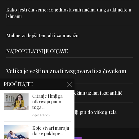
Kako jesti čia seme: 10 jednostavnih načina da ga uključite u
ishranu
Maline za lepši ten, ali i za masažu
NAJPOPULARNIJE OBJAVE
Velika je veština znati razgovarati sa čovekom
PROČITAJTE
Uništite parazite i normalizujte težinu uz lan i karanfilić
Čitanje i knjiga
otkrivaju puno
toga...
Dr Hajder: Akupunktura je najbolji put do vitkog tela
09/12/2024
Koje stvari moraju
da se poklope...