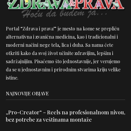
Portal “Zdrava i prava” je mesto na kome se prepliću
alternativna i zvanična medicina, kao i tradicionalni i
moderni načini nege tela, lica i duha. Sa nama ćete
otkriti kako da svoj život učinite zdravijim, lepšim i
sadržajnijim. Pisaćemo što jednostavnije, jer verujemo
da se u jednostavnim i prirodnim stvarima kriju velike
istine.
NAJNOVIJE OBJAVE
„Pro-Creator“ – Reels na profesionalnom nivou,
bez potrebe za veštinama montaže