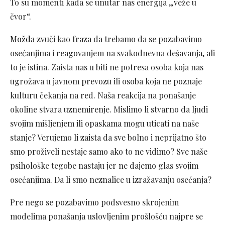
To su momenti kada se unutar nas energija „veže u
čvor“.
Možda
zvuči kao fraza da trebamo da se pozabavimo
osećanjima i reagovanjem na svakodnevna dešavanja, ali
to je istina. Zaista nas u biti ne potresa osoba koja nas
ugrožava u javnom prevozu ili osoba koja ne poznaje
kulturu čekanja na red. Naša reakcija na ponašanje
okoline stvara uznemirenje. Mislimo li stvarno da ljudi
svojim mišljenjem ili opaskama mogu uticati na naše
stanje? Verujemo li zaista da sve bolno i neprijatno što
smo proživeli nestaje samo ako to ne vidimo? Sve naše
psihološke tegobe nastaju jer ne dajemo glas svojim
osećanjima. Da li smo neznalice u izražavanju osećanja?
Pre nego se pozabavimo podsvesno skrojenim
modelima ponašanja uslovljenim prošlošću najpre se