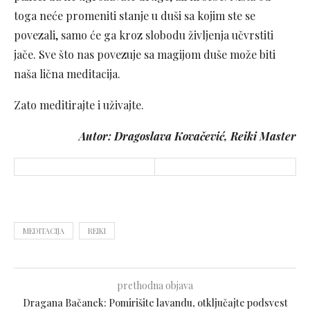
toga neće promeniti stanje u duši sa kojim ste se
povezali, samo će ga kroz slobodu življenja učvrstiti
jače. Sve što nas povezuje sa magijom duše može biti
naša lična meditacija.
Zato meditirajte i uživajte.
Autor: Dragoslava Kovačević, Reiki Master
MEDITACIJA
REIKI
prethodna objava
Dragana Bačanek: Pomirišite lavandu, otključajte podsvest