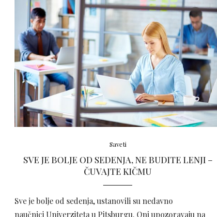
Saveti
SVE JE BOLJE OD SEDENJA, NE BUDITE LENJI –
ČUVAJTE KIČMU
Sve je bolje od sedenja, ustanovili su nedavno
naučnici Univerziteta u Pitsburgu. Oni upozoravaju na