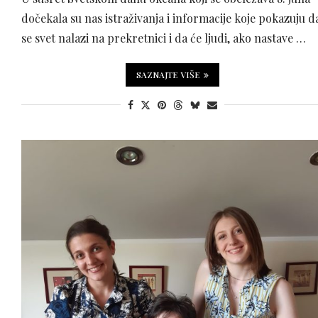
dočekala su nas istraživanja i informacije koje pokazuju d
se svet nalazi na prekretnici i da će ljudi, ako nastave …
SAZNAJTE VIŠE