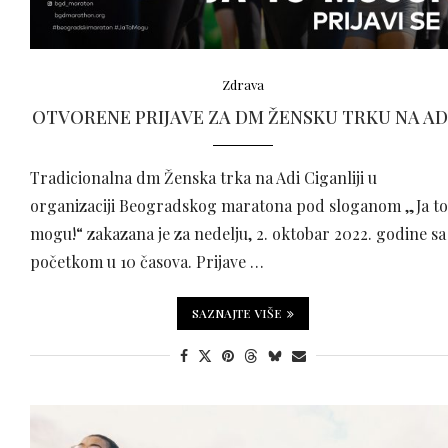
Zdrava
OTVORENE PRIJAVE ZA DM ŽENSKU TRKU NA AD
Tradicionalna dm Ženska trka na Adi Ciganliji u
organizaciji Beogradskog maratona pod sloganom „Ja to
mogu!“ zakazana je za nedelju, 2. oktobar 2022. godine sa
početkom u 10 časova. Prijave …
SAZNAJTE VIŠE