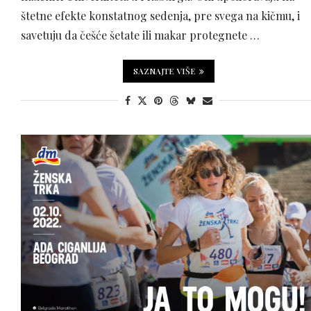
štetne efekte konstatnog sedenja, pre svega na kičmu, i
savetuju da češće šetate ili makar protegnete …
SAZNAJTE VIŠE