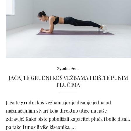
Zgodna žena
JAČAJTE GRUDNI KOŠ VEŽBAMA I DIŠITE PUNIM
PLUĆIMA
Jačajte grudni koš vežbama jer je disanje jedna od
najznačajnijih stvari koja direktno utiče na naše
zdravlje! Kako biste poboljšali kapacitet pluća i bolje disali,
pa tako i unosili više kiseonika, …