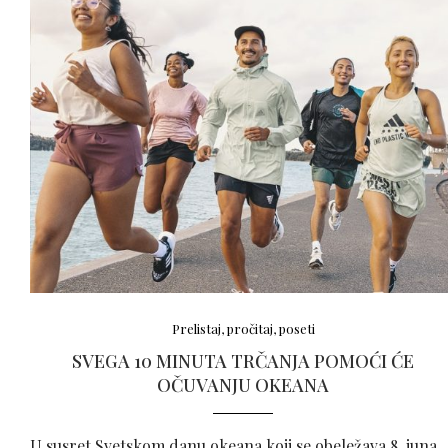
Prelistaj, pročitaj, poseti
SVEGA 10 MINUTA TRČANJA POMOĆI ĆE
OČUVANJU OKEANA
U susret Svetskom danu okeana koji se obeležava 8. juna