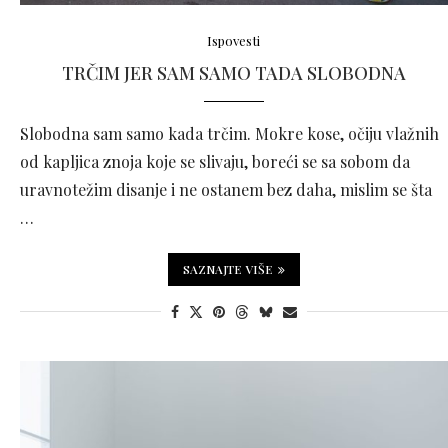
Ispovesti
TRČIM JER SAM SAMO TADA SLOBODNA
Slobodna sam samo kada trčim. Mokre kose, očiju vlažnih
od kapljica znoja koje se slivaju, boreći se sa sobom da
uravnotežim disanje i ne ostanem bez daha, mislim se šta
…
SAZNAJTE VIŠE