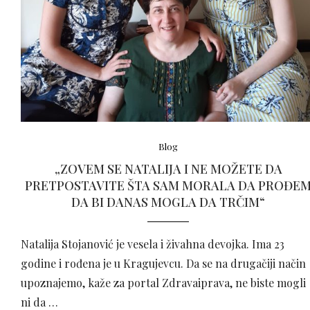
Blog
„ZOVEM SE NATALIJA I NE MOŽETE DA
PRETPOSTAVITE ŠTA SAM MORALA DA PROĐE
DA BI DANAS MOGLA DA TRČIM“
Natalija Stojanović je vesela i živahna devojka. Ima 23
godine i rođena je u Kragujevcu. Da se na drugačiji način
upoznajemo, kaže za portal Zdravaiprava, ne biste mogli
ni da …