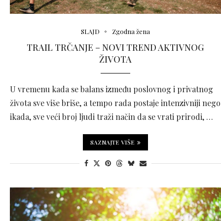
SLAJD
Zgodna žena
TRAIL TRČANJE – NOVI TREND AKTIVNOG
ŽIVOTA
U vremenu kada se balans između poslovnog i privatnog
života sve više briše, a tempo rada postaje intenzivniji nego
ikada, sve veći broj ljudi traži način da se vrati prirodi, …
SAZNAJTE VIŠE