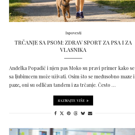
Ispovesti
TRČANJE SA PSOM: ZDRAV SPORT ZA PSA I ZA
VLASNIKA
Anđelka Popadić i njen pas Moko su pravi primer kako se
sa ljubimcem može uživati. Osim što se međusobno maze i
paze, oni su odličan tandem i za trčanje. Često …
SAZNAJTE VIŠE