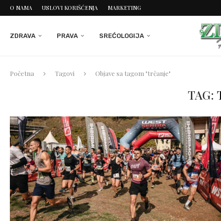
O NAMA
USLOVI KORIŠĆENJA
MARKETING
ZDRAVA
PRAVA
SREĆOLOGIJA
Početna
Tagovi
Objave sa tagom "trčanje"
TAG: