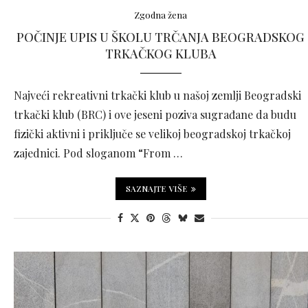
Zgodna žena
POČINJE UPIS U ŠKOLU TRČANJA BEOGRADSKOG
TRKAČKOG KLUBA
Najveći rekreativni trkački klub u našoj zemlji Beogradski
trkački klub (BRC) i ove jeseni poziva sugrađane da budu
fizički aktivni i priključe se velikoj beogradskoj trkačkoj
zajednici. Pod sloganom “From …
SAZNAJTE VIŠE