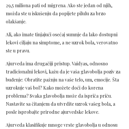
29,5 miliona pati od migrena. Ako ste jedan od njih,
možda ste u iskušenju da popijete pilulu za brzo
olakšanje.
Ali, ako imate tinjajući osećaj sumnje da lako dostupni
lekovi ciljaju na simptome, a ne uzrok bola, verovatno
ste u pravu.
Ajurveda ima drugačiji pristup. Vaidyas, odnosno
tradicionalni lekovi, kažu da je vaša glavobolja poziv za
buđenje: Obratite pažnju na vaše telo, um, emocije. Šta
uzrokuje vaš bol? Kako možete doći do korena
problema? Svaka glavobolja može da ispriča priču.
Nastavite sa čitanjem da utvrdite uzrok vašeg bola, a
posle isprobajte prirodne ajurvedske lekove.
Ajurveda klasifikuje mnoge vrste glavobolja u odnosu