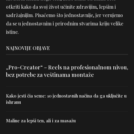
otkriti kako da svoj život učinite zdravijim, lepšim i
sadržajnijim. Pisaćemo što jednostavnije, jer verujemo
da se u jednostavnim i prirodnim stvarima kriju velike
istine.
NAJNOVIJE OBJAVE
„Pro-Creator“ – Reels na profesionalnom nivou,
bez potrebe za veštinama montaže
Kako jesti čia seme: 10 jednostavnih načina da ga uključite u
ishranu
Maline za lepši ten, ali i za masažu