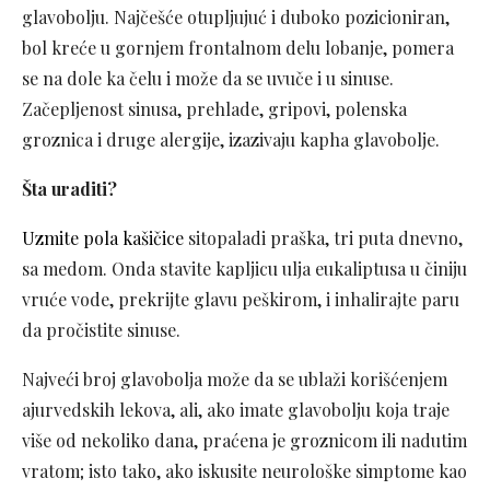
glavobolju. Najčešće otupljujuć i duboko pozicioniran,
bol kreće u gornjem frontalnom delu lobanje, pomera
se na dole ka čelu i može da se uvuče i u sinuse.
Začepljenost sinusa, prehlade, gripovi, polenska
groznica i druge alergije, izazivaju kapha glavobolje.
Šta uraditi?
Uzmite pola kašičice
sitopaladi praška, tri puta dnevno,
sa medom. Onda stavite kapljicu ulja eukaliptusa u činiju
vruće vode, prekrijte glavu peškirom, i inhalirajte paru
da pročistite sinuse.
Najveći broj glavobolja može da se ublaži korišćenjem
ajurvedskih lekova, ali, ako imate glavobolju koja traje
više od nekoliko dana, praćena je groznicom ili nadutim
vratom; isto tako, ako iskusite neurološke simptome kao