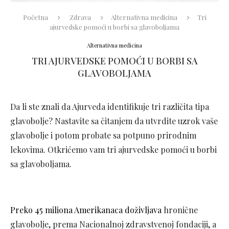
Početna
Zdrava
Alternativna medicina
Tri
ajurvedske pomoći u borbi sa glavoboljama
Alternativna medicina
TRI AJURVEDSKE POMOĆI U BORBI SA
GLAVOBOLJAMA
Da li ste znali da Ajurveda identifikuje tri različita tipa
glavobolje? Nastavite sa čitanjem da utvrdite uzrok vaše
glavobolje i potom probate sa potpuno prirodnim
lekovima. Otkrićemo vam tri ajurvedske pomoći u borbi
sa glavoboljama.
Preko 45 miliona Amerikanaca doživljava
hronične
glavobolje, prema Nacionalnoj zdravstvenoj fondaciji, a