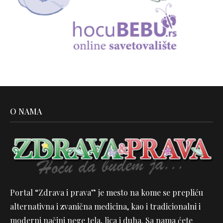
O NAMA
Portal “Zdrava i prava” je mesto na kome se prepliću
alternativna i zvanična medicina, kao i tradicionalni i
moderni načini nege tela, lica i duha. Sa nama ćete