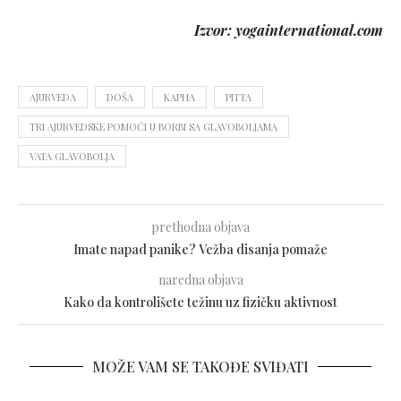
Izvor: yogainternational.com
AJURVEDA
DOŠA
KAPHA
PITTA
TRI AJURVEDSKE POMOĆI U BORBI SA GLAVOBOLJAMA
VATA GLAVOBOLJA
prethodna objava
Imate napad panike? Vežba disanja pomaže
naredna objava
Kako da kontrolišete težinu uz fizičku aktivnost
MOŽE VAM SE TAKOĐE SVIĐATI