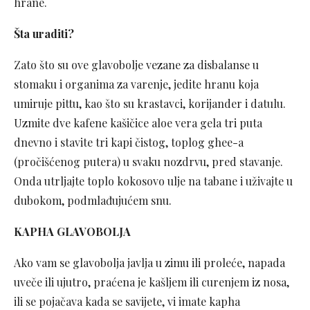
hrane.
Šta uraditi?
Zato što su ove glavobolje vezane za disbalanse u
stomaku i organima za varenje, jedite hranu koja
umiruje pittu, kao što su krastavci, korijander i datulu.
Uzmite dve kafene kašičice aloe vera gela tri puta
dnevno i stavite tri kapi čistog, toplog ghee-a
(pročišćenog putera) u svaku nozdrvu, pred stavanje.
Onda utrljajte toplo kokosovo ulje na tabane i uživajte u
dubokom, podmlađujućem snu.
KAPHA GLAVOBOLJA
Ako vam se glavobolja javlja u zimu ili proleće, napada
uveče ili ujutro, praćena je kašljem ili curenjem iz nosa,
ili se pojačava kada se savijete, vi imate kapha