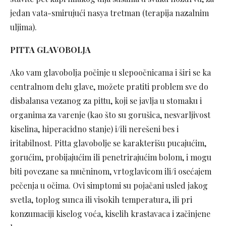
jedan vata-smirujući nasya tretman (terapija nazalnim
uljima).
PITTA GLAVOBOLJA
Ako vam glavobolja počinje u slepoočnicama i širi se ka
centralnom delu glave, možete pratiti problem sve do
disbalansa vezanog za pittu, koji se javlja u stomaku i
organima za varenje (kao što su gorušica, nesvarljivost
kiselina, hiperacidno stanje) i/ili nerešeni bes i
iritabilnost. Pitta glavobolje se karakterišu pucajućim,
gorućim, probijajućim ili penetrirajućim bolom, i mogu
biti povezane sa mučninom, vrtoglavicom ili/i osećajem
pečenja u očima. Ovi simptomi su pojačani usled jakog
svetla, toplog sunca ili visokih temperatura, ili pri
konzumaciji kiselog voća, kiselih krastavaca i začinjene