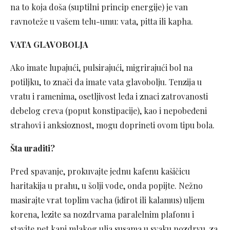
na to koja doša (suptilni princip energije) je van
ravnoteže u vašem telu-umu: vata, pitta ili kapha.
VATA GLAVOBOLJA
Ako imate lupajući, pulsirajući, migrirajući bol na
potiljku, to znači da imate vata glavobolju. Tenzija u
vratu i ramenima, osetljivost leđa i znaci zatrovanosti
debelog creva (poput konstipacije), kao i nepobeđeni
strahovi i anksioznost, mogu doprineti ovom tipu bola.
Šta uraditi?
Pred spavanje, prokuvajte jednu kafenu kašičicu
haritakija u prahu, u šolji vode, onda popijte. Nežno
masirajte vrat toplim vacha (iđirot ili kalamus) uljem
korena, lezite sa nozdrvama paralelnim plafonu i
stavite pet kapi mlakog ulja susama u svaku nozdrvu, za