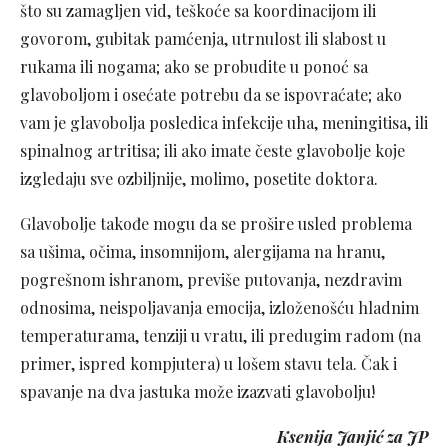
što su zamagljen vid, teškoće sa koordinacijom ili
govorom, gubitak pamćenja, utrnulost ili slabost u
rukama ili nogama; ako se probudite u ponoć sa
glavoboljom i osećate potrebu da se ispovraćate; ako
vam je glavobolja posledica infekcije uha, meningitisa, ili
spinalnog artritisa; ili ako imate česte glavobolje koje
izgledaju sve ozbiljnije, molimo, posetite doktora.
Glavobolje takođe mogu da se prošire usled problema
sa ušima, očima, insomnijom, alergijama na hranu,
pogrešnom ishranom, previše putovanja, nezdravim
odnosima, neispoljavanja emocija, izloženošću hladnim
temperaturama, tenziji u vratu, ili predugim radom (na
primer, ispred kompjutera) u lošem stavu tela. Čak i
spavanje na dva jastuka može izazvati glavobolju!
Ksenija Janjić za JP