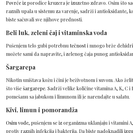
Povrće
iz porodice kruzera je izuzetno zdravo. Osim što sad
raznih upala u sistemu za varenje, sadrži i antioksidante, 
biste sačuvali sve njihove prednosti.
Beli luk, zeleni čaj i vitaminska voda
Pušenjem telo gubi potrebnu
tečnost
i mnogo brže dehidrir
možete sami da napravite, i zelenog čaja punog antioksidan
Šargarepa
Nikotin uništava kožu i čini je beživotnom i suvom. Ako želit
što više
šargarepe
. Sadrži velike količine vitamina A, K, C i
pomešanu sa jabukom i limunom ili je narendajte u salatu.
Kivi, limun i pomorandža
Osim vode
, pušenjem se iz organizma uklanjaju i vitamini A
protiv raznih infekcija i bakterija. Da biste nadoknadili iz