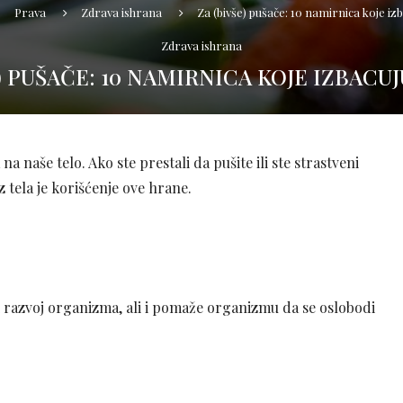
Prava
Zdrava ishrana
Za (bivše) pušače: 10 namirnica koje iz
Zdrava ishrana
) PUŠAČE: 10 NAMIRNICA KOJE IZBACU
a naše telo. Ako ste prestali da pušite ili ste strastveni
iz tela je korišćenje ove hrane.
i razvoj organizma, ali i pomaže organizmu da se oslobodi