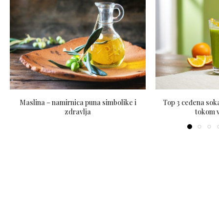
Maslina – namirnica puna simbolike i
Top 3 ceđena soka
zdravlja
tokom v