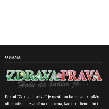
O NAMA
Portal “Zdrava i prava” je mesto na kome se prepliću
alternativna i zvanična medicina, kao i tradicionalni i