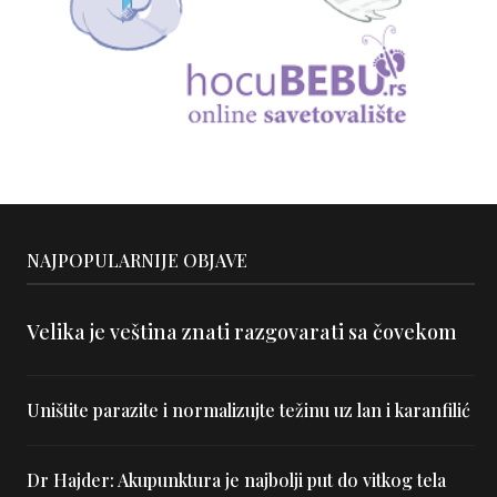
NAJPOPULARNIJE OBJAVE
Velika je veština znati razgovarati sa čovekom
Uništite parazite i normalizujte težinu uz lan i karanfilić
Dr Hajder: Akupunktura je najbolji put do vitkog tela