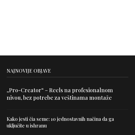
NAJNOVIJE OBJAVE
„Pro-Creator“ – Reels na profesionalnom
nivou, bez potrebe za veštinama montaže
Kako jesti čia seme: 10 jednostavnih načina da ga
uključite u ishranu