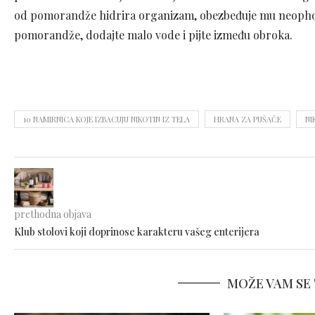
od pomorandže hidrira organizam, obezbeđuje mu neophodne
pomorandže, dodajte malo vode i pijte između obroka.
10 NAMIRNICA KOJE IZBACUJU NIKOTIN IZ TELA
HRANA ZA PUŠAČE
NI
prethodna objava
Klub stolovi koji doprinose karakteru vašeg enterijera
MOŽE VAM SE 