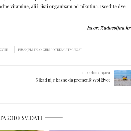
 vitamine, ali i čisti organizam od nikotina. Iscedite dve
Izvor: Zadovoljna.hr
KOTIN
PUŠENJEM TELO GUBI POTREBNU TEČNOST
naredna objava
Nikad nije kasno da promeniš svoj život
TAKOĐE SVIĐATI