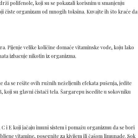
rži polifenole, koji su se pokazali korisnim u smanjenju
koji čiste organizam od mnogih toksina. Kuvajte ih što kraće da
a. Pijenje velike količine domaće vitaminske vode, koju lako
ata izbacuje nikotin iz organizma.
e da se rešite ovih ružnih neželjenih efekata pušenja, jedite
 B, koji su glavni čistači tela. Šargarepu iscedite u sokovniku
, C i E koji jačaju imuni sistem i pomažu organizmu da se bori
gubljene vitamine, posegnite za kivijem ili čašom limunade. Sok