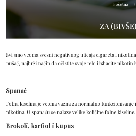
Početna
ZA (BIVŠE
Svi smo veoma svesni negativnog uticaja cigareta i nikotina n
pušač, najbrži način da očistite svoje telo i izbacite nikotin 
Spanać
Folna kiselina je veoma važna za normalno funkcionisanje 
nikotina. U spanaću se nalaze velike količine folne kiseline.
Brokoli, karfiol i kupus