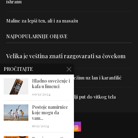
ishranu
Maline za lepši ten, ali i za masažu
NAJPOPULARNIJE OBJAVE
Velika je veština znati razgovarati sa čovekom
PROČITAJTE
Uništite parazite i normalizujte težinu uz lan i karanfilić
Hladno osveženje i
kafa u limenci
09/12/2024
Dr Hajder: Akupunktura je najbolji put do vitkog tela
Postoje namirnice
koje mogu da
vam...
16/12/2024