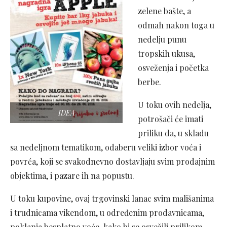
zelene bašte, a
odmah nakon toga u
nedelju punu
tropskih ukusa,
osveženja i početka
berbe.
U toku ovih nedelja,
IDEA
potrošači će imati
priliku da, u skladu
sa nedeljnom tematikom, odaberu veliki izbor voća i
povrća, koji se svakodnevno dostavljaju svim prodajnim
objektima, i pazare ih na popustu.
U toku kupovine, ovaj trgovinski lanac svim mališanima
i trudnicama vikendom, u određenim prodavnicama,
poklanja besplatno voće, kako bi se osvežili prilikom