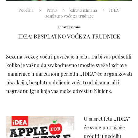
Početna
Prava
Zdrava ishrana
IDEA:
Besplatno voće za trudnice
Zdrava ishrana
IDEA: BESPLATNO VOĆE ZA TRUDNICE
Sezona svežeg voća i povrća je u jeku. Da bi vas podsetili
koliko je važno da svakodnevno unosite sveže i zdrave
namirnice u narednom periodu „IDEA“ će organizovati
niz akcija, besplatno deljenje voća trudnicama, ali i
nagradnu igru koja vas može odvesti u Njujork.
U susret letu „IDEA“
će svoje potrošače
uvoditi u nedelju