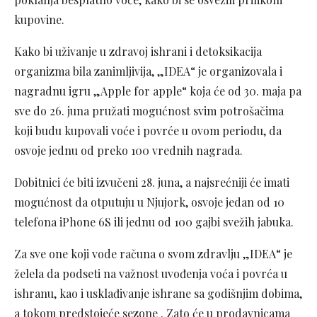
kupovine.
Kako bi uživanje u zdravoj ishrani i detoksikacija
organizma bila zanimljivija, „IDEA“ je organizovala i
nagradnu igru „Apple for apple“ koja će od 30. maja pa
sve do 26. juna pružati mogućnost svim potrošačima
koji budu kupovali voće i povrće u ovom periodu, da
osvoje jednu od preko 100 vrednih nagrada.
Dobitnici će biti izvučeni 28. juna, a najsrećniji će imati
mogućnost da otputuju u Njujork, osvoje jedan od 10
telefona iPhone 6S ili jednu od 100 gajbi svežih jabuka.
Za sve one koji vode računa o svom zdravlju „IDEA“ je
želela da podseti na važnost uvođenja voća i povrća u
ishranu, kao i usklađivanje ishrane sa godišnjim dobima,
a tokom predstojeće sezone . Zato će u prodavnicama