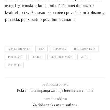
ovog trgovinskog lanca potrošači moći da pazare
kvalitetno i sveže, sezonsko voće i povrće kontrolisanog
porekla, po izuzetno povoljnim cenama.
APPLE FOR APPLE
IDEA
KUPOVINA
NAGRADNA IGRA
POTROŠAČI
POVRĆE
SEZONSKO VOŽE
VOĆE
ZDRAVLJE
prethodna objava
Pokrenuta kampanja za bolje lečenje karcinoma
naredna objava
Za dobar seks osam sati sna