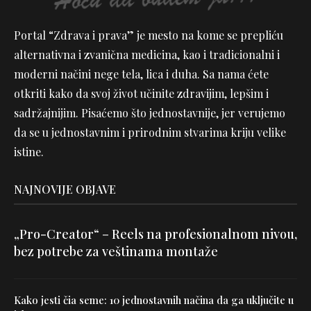
Portal “Zdrava i prava” je mesto na kome se prepliću
alternativna i zvanična medicina, kao i tradicionalni i
moderni načini nege tela, lica i duha. Sa nama ćete
otkriti kako da svoj život učinite zdravijim, lepšim i
sadržajnijim. Pisaćemo što jednostavnije, jer verujemo
da se u jednostavnim i prirodnim stvarima kriju velike
istine.
NAJNOVIJE OBJAVE
„Pro-Creator“ – Reels na profesionalnom nivou,
bez potrebe za veštinama montaže
Kako jesti čia seme: 10 jednostavnih načina da ga uključite u