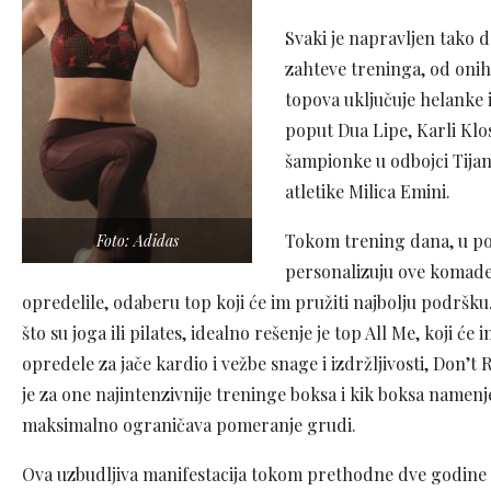
Svaki je napravljen tako d
zahteve treninga, od onih
topova uključuje helanke 
poput Dua Lipe, Karli Klos
šampionke u odbojci Tijan
atletike Milica Emini.
Tokom trening dana, u pop
Foto: Adidas
personalizuju ove komade i
opredelile, odaberu top koji će im pružiti najbolju podršku
što su joga ili pilates, idealno rešenje je top All Me, koji 
opredele za jače kardio i vežbe snage i izdržljivosti, Don’t 
je za one najintenzivnije treninge boksa i kik boksa namenj
maksimalno ograničava pomeranje grudi.
Ova uzbudljiva manifestacija tokom prethodne dve godine oku