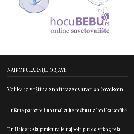
NAJPOPULARNIJE OBJAVE
Velika je veština znati razgovarati sa čovekom
Uništite parazite i normalizujte težinu uz lan i karanfilić
Dr Hajder: Akupunktura je najbolji put do vitkog tela