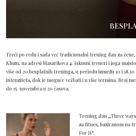
BESPLA
Treći po redu i sada već tradicionalni trening dan za žene,
Kluzu, na adresi Masarikova 4. Iskusni treneri i joga majs
više od 20 besplatnih treninga, u periodu između 10 i 18.3
intenziteta, dok je moguće vežbati i u više termina. Broj me
do 15. novembra u 20 časova.
Trening dan „Three ways 
za fitnes, baziranom na t
For It“.