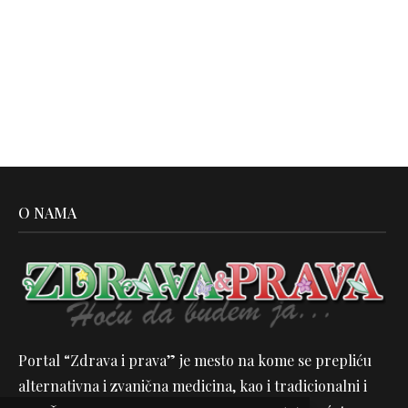
O NAMA
Portal “Zdrava i prava” je mesto na kome se prepliću
alternativna i zvanična medicina, kao i tradicionalni i