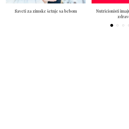
Saveti za zimske šetnje sa bebom
Nutricionisti imaj
zdrav