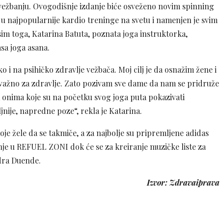
vežbanju. Ovogodišnje izdanje biće osveženo novim spinning
u najpopularnije kardio treninge na svetu i namenjen je svim
im toga, Katarina Batuta, poznata joga instruktorka,
sa joga asana.
 i na psihičko zdravlje vežbača. Moj cilj je da osnažim žene i
 važno za zdravlje. Zato pozivam sve dame da nam se pridruže
 onima koje su na početku svog joga puta pokazivati
nije, napredne poze“, rekla je Katarina.
je žele da se takmiče, a za najbolje su pripremljene adidas
je u REFUEL ZONI dok će se za kreiranje muzičke liste za
ndra Duende.
Izvor: Zdravaiprava