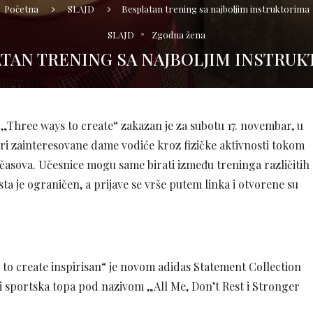
Početna
SLAJD
Besplatan trening sa najboljim instruktorima
SLAJD
Zgodna žena
TAN TRENING SA NAJBOLJIM INSTRU
 „Three ways to create“ zakazan je za subotu 17. novembar, u
tori zainteresovane dame vodiće kroz fizičke aktivnosti tokom
0 časova. Učesnice mogu same birati između treninga različitih
sta je ograničen, a prijave se vrše putem linka i otvorene su
to create inspirisan“ je novom adidas Statement Collection
ri sportska topa pod nazivom „All Me, Don’t Rest i Stronger