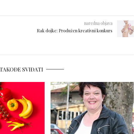
naredna objava
Rak dojke: Produžen kreativni konkurs
TAKOĐE SVIĐATI