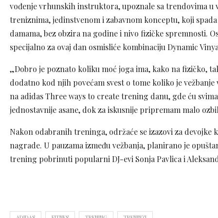
vođenje vrhunskih instruktora, upoznale sa trendovima u 
treniznima, jedinstvenom i zabavnom konceptu, koji spada 
damama, bez obzira na godine i nivo fizičke spremnosti. Os
specijalno za ovaj dan osmisliće kombinaciju Dynamic Vinya
„Dobro je poznato koliku moć joga ima, kako na fizičko, tako
dodatno kod njih povećam svest o tome koliko je vežbanje
na adidas Three ways to create trening danu, gde ću svima
jednostavnije asane, dok za iskusnije pripremam malo ozbilj
Nakon odabranih treninga, održaće se izazovi za devojke ko
nagrade. U pauzama između vežbanja, planirano je opuštan
trening pobrinuti popularni DJ-evi Sonja Pavlica i Aleksa
ADIDAS
FITNES
TRENING
TRENINZI