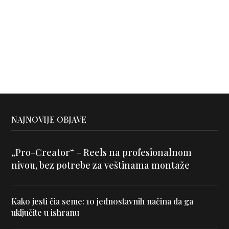
NAJNOVIJE OBJAVE
„Pro-Creator“ – Reels na profesionalnom
nivou, bez potrebe za veštinama montaže
Kako jesti čia seme: 10 jednostavnih načina da ga
uključite u ishranu