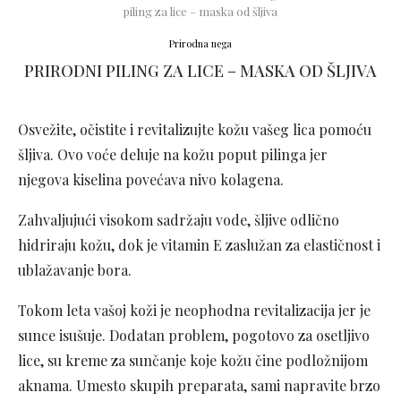
piling za lice – maska od šljiva
Prirodna nega
PRIRODNI PILING ZA LICE – MASKA OD ŠLJIVA
Osvežite, očistite i revitalizujte kožu vašeg lica pomoću
šljiva. Ovo voće deluje na kožu poput pilinga jer
njegova kiselina povećava nivo kolagena.
Zahvaljujući visokom sadržaju vode, šljive odlično
hidriraju kožu, dok je vitamin E zaslužan za elastičnost i
ublažavanje bora.
Tokom leta vašoj koži je neophodna revitalizacija jer je
sunce isušuje. Dodatan problem, pogotovo za osetljivo
lice, su kreme za sunčanje koje kožu čine podložnijom
aknama. Umesto skupih preparata, sami napravite brzo