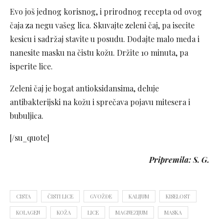
Evo još jednog korisnog, i prirodnog recepta od ovog
čaja za negu vašeg lica. Skuvajte zeleni čaj, pa isecite
kesicu i sadržaj stavite u posudu. Dodajte malo meda i
nanesite masku na čistu kožu. Držite 10 minuta, pa
isperite lice.
Zeleni čaj je bogat antioksidansima, deluje
antibakterijski na kožu i sprečava pojavu mitesera i
bubuljica.
[/su_quote]
Pripremila: S. G.
CISTA
ČISTI LICE
GVOŽĐE
KALIJUM
KISELOST
KOLAGEN
KOŽA
LICE
MAGNEZIJUM
MASKA