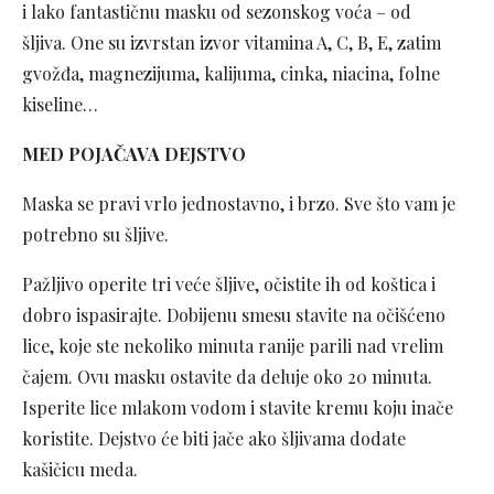
i lako fantastičnu masku od sezonskog voća – od
šljiva. One su izvrstan izvor vitamina A, C, B, E, zatim
gvožđa, magnezijuma, kalijuma, cinka, niacina, folne
kiseline…
MED POJAČAVA DEJSTVO
Maska se pravi vrlo jednostavno, i brzo. Sve što vam je
potrebno su šljive.
Pažljivo operite tri veće šljive, očistite ih od koštica i
dobro ispasirajte. Dobijenu smesu stavite na očišćeno
lice, koje ste nekoliko minuta ranije parili nad vrelim
čajem. Ovu masku ostavite da deluje oko 20 minuta.
Isperite lice mlakom vodom i stavite kremu koju inače
koristite. Dejstvo će biti jače ako šljivama dodate
kašičicu meda.