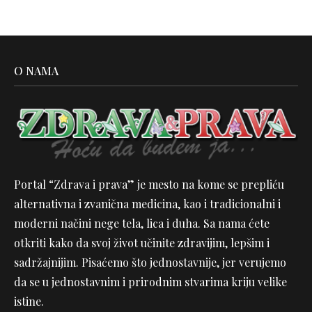
O NAMA
Portal “Zdrava i prava” je mesto na kome se prepliću
alternativna i zvanična medicina, kao i tradicionalni i
moderni načini nege tela, lica i duha. Sa nama ćete
otkriti kako da svoj život učinite zdravijim, lepšim i
sadržajnijim. Pisaćemo što jednostavnije, jer verujemo
da se u jednostavnim i prirodnim stvarima kriju velike
istine.