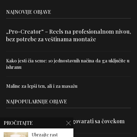
NAJNOVIJE OBJAVE
„Pro-Creator“ – Reels na profesionalnom nivou,
bez potrebe za veštinama montaže
Kako jesti čia seme: 10 jednostavnih načina da ga uključite u
ishranu
Maline za lepši ten, ali i za masažu
NAJPOPULARNIJE OBJAVE
Velika je veština znati razgovarati sa čovekom
PROČITAJTE
Ubrzajte rast