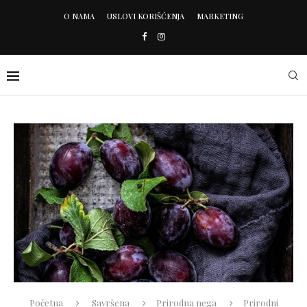
O NAMA
USLOVI KORIŠĆENJA
MARKETING
Početna
Savršena
Prirodna nega
Prirodni