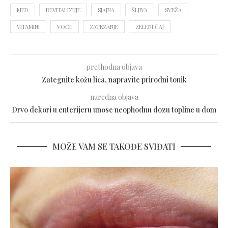
MED
REVITALIZUJE
SJAJNA
ŠLJIVA
SVEŽA
VITAMINI
VOĆE
ZATEZANJE
ZELENI ČAJ
prethodna objava
Zategnite kožu lica, napravite prirodni tonik
naredna objava
Drvo dekori u enterijeru unose neophodnu dozu topline u dom
MOŽE VAM SE TAKOĐE SVIĐATI