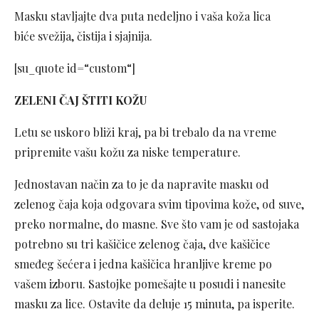
Masku stavljajte dva puta nedeljno i vaša koža lica
biće svežija, čistija i sjajnija.
[su_quote id=“custom“]
ZELENI ČAJ ŠTITI KOŽU
Letu se uskoro bliži kraj, pa bi trebalo da na vreme
pripremite vašu kožu za niske temperature.
Jednostavan način za to je da napravite masku od
zelenog čaja koja odgovara svim tipovima kože, od suve,
preko normalne, do masne. Sve što vam je od sastojaka
potrebno su tri kašičice zelenog čaja, dve kašičice
smeđeg šećera i jedna kašičica hranljive kreme po
vašem izboru. Sastojke pomešajte u posudi i nanesite
masku za lice. Ostavite da deluje 15 minuta, pa isperite.