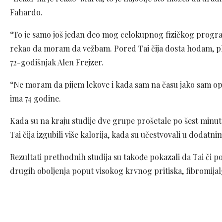
Fahardo.
“To je samo još jedan deo mog celokupnog fizičkog program
rekao da moram da vežbam. Pored Tai čija dosta hodam, pl
72-godišnjak Alen Frejzer.
“Ne moram da pijem lekove i kada sam na času jako sam opu
ima 74 godine.
Kada su na kraju studije dve grupe prošetale po šest minuta,
Tai čija izgubili više kalorija, kada su učestvovali u dodatn
Rezultati prethodnih studija su takođe pokazali da Tai či 
drugih oboljenja poput visokog krvnog pritiska, fibromijalgi