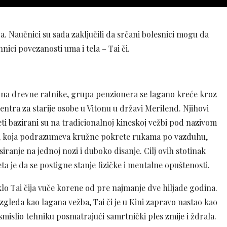
a. Naučnici su sada zaključili da srčani bolesnici mogu da
ici povezanosti uma i tela – Tai či.
 na drevne ratnike, grupa penzionera se lagano kreće kroz
centra za starije osobe u Vitonu u državi Merilend. Njihovi
ti bazirani su na tradicionalnoj kineskoj vežbi pod nazivom
i, koja podrazumeva kružne pokrete rukama po vazduhu,
siranje na jednoj nozi i duboko disanje. Cilj ovih stotinak
ta je da se postigne stanje fizičke i mentalne opuštenosti.
lo Tai čija vuče korene od pre najmanje dve hiljade godina.
izgleda kao lagana vežba, Tai či je u Kini zapravo nastao kao
mislio tehniku posmatrajući samrtnički ples zmije i ždrala.