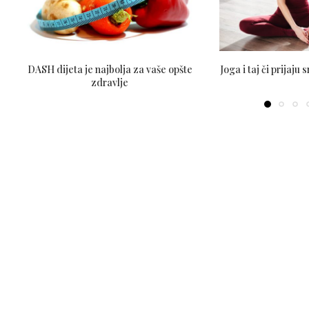
DASH dijeta je najbolja za vaše opšte
Joga i taj či prijaju 
zdravlje