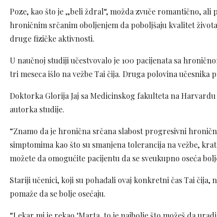
Poze, kao što je „beli ždral“, možda zvuče romantično, ali
hroničnim srčanim oboljenjem da poboljšaju kvalitet života
druge fizičke aktivnosti.
U naučnoj studiji učestvovalo je 100 pacijenata sa hroničn
tri meseca išlo na vežbe Tai čija. Druga polovina učesnika
Doktorka Glorija Jaj sa Medicinskog fakulteta na Harvardu 
autorka studije.
“Znamo da je hronična srčana slabost progresivni hronični 
simptomima kao što su smanjena tolerancija na vežbe, krata
možete da omogućite pacijentu da se sveukupno oseća bolje 
Stariji učenici, koji su pohađali ovaj konkretni čas Tai čija, n
pomaže da se bolje osećaju.
“Lekar mi je rekao ‘Marta, to je najbolje što možeš da uradi