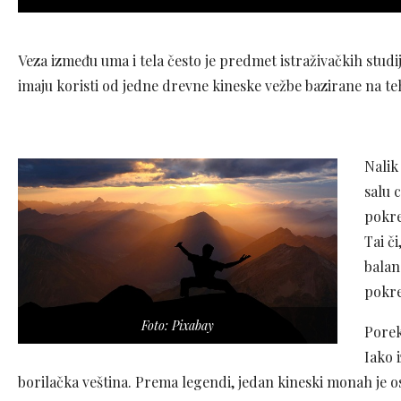
Veza između uma i tela često je predmet istraživačkih studij
imaju koristi od jedne drevne kineske vežbe bazirane na tehn
Nalik
salu 
pokre
Tai č
balan
pokre
Foto: Pixabay
Porek
Iako 
borilačka veština. Prema legendi, jedan kineski monah je os