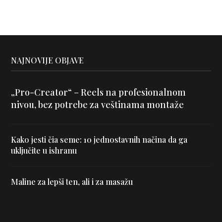
NAJNOVIJE OBJAVE
„Pro-Creator“ – Reels na profesionalnom
nivou, bez potrebe za veštinama montaže
Kako jesti čia seme: 10 jednostavnih načina da ga
uključite u ishranu
Maline za lepši ten, ali i za masažu