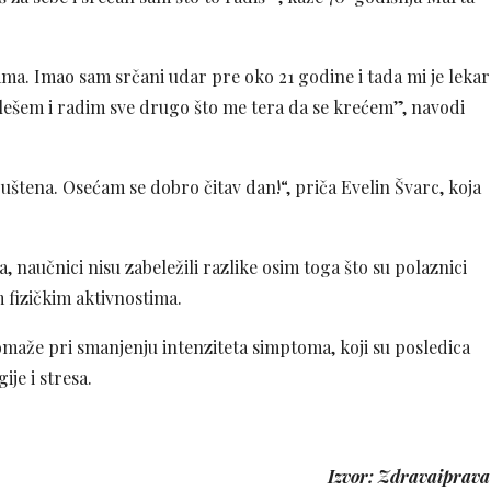
a. Imao sam srčani udar pre oko 21 godine i tada mi je lekar
ešem i radim sve drugo što me tera da se krećem”, navodi
štena. Osećam se dobro čitav dan!“, priča Evelin Švarc, koja
 naučnici nisu zabeležili razlike osim toga što su polaznici
im fizičkim aktivnostima.
pomaže pri smanjenju intenziteta simptoma, koji su posledica
je i stresa.
Izvor: Zdravaiprava