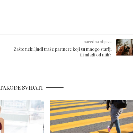
naredna objava
Zašto neki ljudi traže partnere koji su mnogo stariji
ili mlađi od njih?
TAKOĐE SVIĐATI