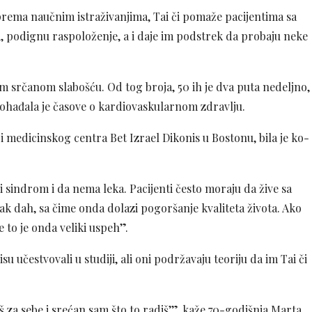
 prema naučnim istraživanjima, Tai či pomaže pacijentima sa
, podignu raspoloženje, a i daje im podstrek da probaju neke
om srčanom slabošću. Od tog broja, 50 ih je dva puta nedeljno,
 pohađala je časove o kardiovaskularnom zdravlju.
i medicinskog centra Bet Izrael Dikonis u Bostonu, bila je ko-
sindrom i da nema leka. Pacijenti često moraju da žive sa
k dah, sa čime onda dolazi pogoršanje kvaliteta života. Ako
to je onda veliki uspeh”.
isu učestvovali u studiji, ali oni podržavaju teoriju da im Tai či
š za sebe i srećan sam što to radiš’”, kaže 70-godišnja Marta