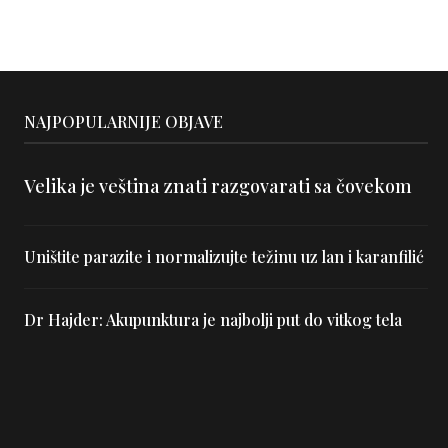
NAJPOPULARNIJE OBJAVE
Velika je veština znati razgovarati sa čovekom
Uništite parazite i normalizujte težinu uz lan i karanfilić
Dr Hajder: Akupunktura je najbolji put do vitkog tela