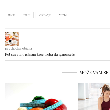
SRCE
TAI ČI
VEŽBANJE
VEŽBE
prethodna objava
Pet saveta o ishrani koje treba da ignorišete
MOŽE VAM SE 