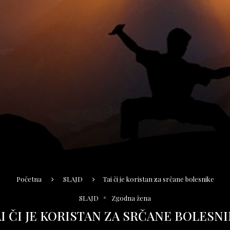
Početna
SLAJD
Tai či je koristan za srčane bolesnike
SLAJD
Zgodna žena
I ČI JE KORISTAN ZA SRČANE BOLESN