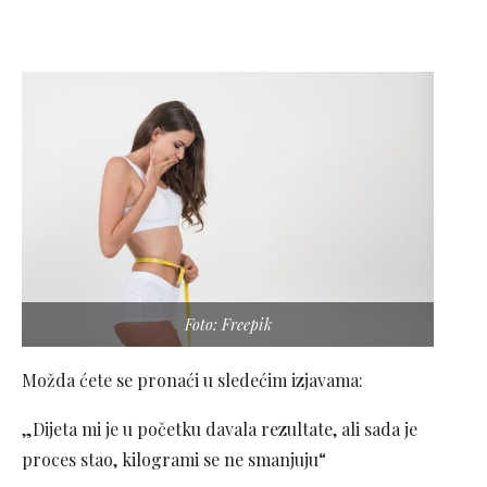
Foto: Freepik
Možda ćete se pronaći u sledećim izjavama:
„Dijeta mi je u početku davala rezultate, ali sada je
proces stao, kilogrami se ne smanjuju“