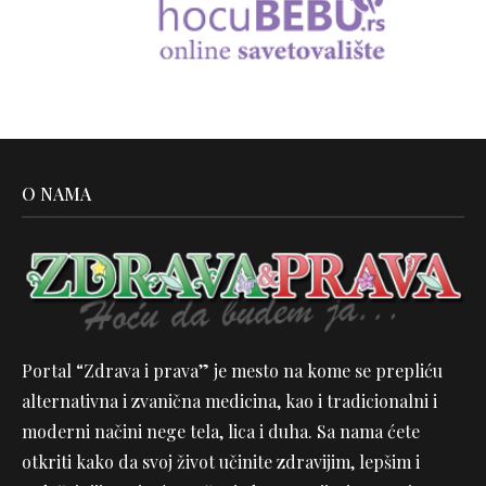
O NAMA
Portal “Zdrava i prava” je mesto na kome se prepliću
alternativna i zvanična medicina, kao i tradicionalni i
moderni načini nege tela, lica i duha. Sa nama ćete
otkriti kako da svoj život učinite zdravijim, lepšim i