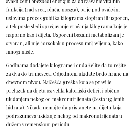
svaku cenu obezbedi energiju za održavanje vitalnih
funkcija (rad srca, pluća, mozga), pa je pod ovakvim
uslovima proces gubitka kilograma stopiran ili usporen,
a tek posle sledi sprečavanje vraćanja kilograma koje je
naporno kao i dijeta. Usporeni bazalni metabolizam je
stvaran, ali nije ćorsokak u procesu mršavljenja, kako
mnogi misle.
Godinama dodajete kilograme i onda želite da to rešite
za dva do tri meseca. Odjednom, ukidate brdo hrane na
dnevnom nivou. Najčešća greška koja se pravi je
prelazak na dijetu uz veliki kalorijski deficit i obično
ukidanjem nekog od makronutrijenata (često ugljenih
hidrata). Nikada nemojte da pristanete na dijetu koja
podrazumeva ukidanje nekog od makronutrijenata u
dužem vremenskom periodu.