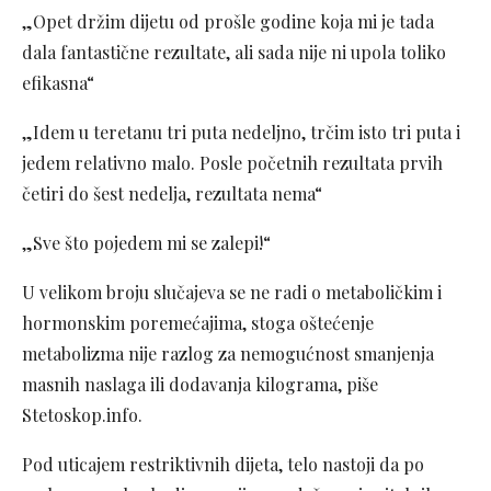
„Opet držim dijetu od prošle godine koja mi je tada
dala fantastične rezultate, ali sada nije ni upola toliko
efikasna“
„Idem u teretanu tri puta nedeljno, trčim isto tri puta i
jedem relativno malo. Posle početnih rezultata prvih
četiri do šest nedelja, rezultata nema“
„Sve što pojedem mi se zalepi!“
U velikom broju slučajeva se ne radi o metaboličkim i
hormonskim poremećajima, stoga oštećenje
metabolizma nije razlog za nemogućnost smanjenja
masnih naslaga ili dodavanja kilograma, piše
Stetoskop.info.
Pod uticajem restriktivnih dijeta, telo nastoji da po