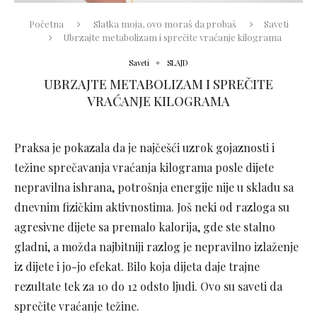
Početna
Slatka moja, ovo moraš da probaš
Saveti
Ubrzajte metabolizam i sprečite vraćanje kilograma
Saveti
SLAJD
UBRZAJTE METABOLIZAM I SPREČITE
VRAĆANJE KILOGRAMA
Praksa je pokazala da je najčešći uzrok gojaznosti i
težine sprečavanja vraćanja kilograma posle dijete
nepravilna ishrana, potrošnja energije nije u skladu sa
dnevnim fizičkim aktivnostima. Još neki od razloga su
agresivne dijete sa premalo kalorija, gde ste stalno
gladni, a možda najbitniji razlog je nepravilno izlaženje
iz dijete i jo-jo efekat. Bilo koja dijeta daje trajne
rezultate tek za 10 do 12 odsto ljudi. Ovo su saveti da
sprečite vraćanje težine.