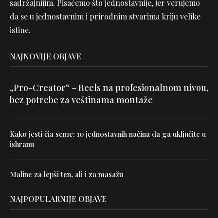
sadržajnijim. Pisaćemo što jednostavnije, jer verujemo
da se u jednostavnim i prirodnim stvarima kriju velike
istine.
NAJNOVIJE OBJAVE
„Pro-Creator“ – Reels na profesionalnom nivou,
bez potrebe za veštinama montaže
Kako jesti čia seme: 10 jednostavnih načina da ga uključite u
ishranu
Maline za lepši ten, ali i za masažu
NAJPOPULARNIJE OBJAVE