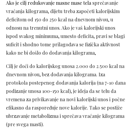
Ako je cilj redukovanje masne mase tela
sprečavanje
vraćanja kilograma, dijetu treba započeti kalorijskim
deficitom od 150 do 250 kcal na dnevnom nivou, u
odnosu na trenutni unos. Ako je vaš kalorijski unos
ispod svakog minimuma, umesto deficita, pravi se blagi
suficit i shodno tome prilagođava se fizička aktivnost
kako ne bi došlo do dodavanja kilograma,
Cilj je doći do kalorijskog unosa 2.000 do 2.500 kcal na
dnevnom nivou, bez dodavanja kilograma. Iza
protokola postepenog dodavanja kalorija (na 7-10 dana
podizanje unosa 100-150 kcal), je ideja da se telu da
vremena za privikavanje na novi kalorijski unos i počne
efikasno da raspoređuje nove kalorije. Tako se postiže
ubrzavanje metabolizma i sprečava vraćanje kilograma
(pre svega masti).