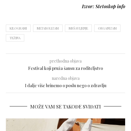
Izvor: Stetoskop info
KILOGRAMI
METABOLIZAM
MRŠAVLJENJE
ORGANIZAM
TEŽINA
prethodna objava
Festival koji pruža šansu za roditeljstvo
naredna objava
I dalje više brinemo o poslu nego o zdravlju
MOŽE VAM SE TAKOĐE SVIĐATI