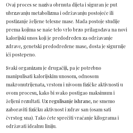
Ovaj proces se naziva obrnuta dijeta i siguran je put
ubrzavanju metabolizma i održavanju postojeće ili
postizanje željene telesne mase. Mada postoje studije
prema kojima se naše telo vrlo brzo prilagođava na novi
kalorijski unos koji je predodređen za održavanje
zdrave, genetski predodređene mase, dosta je sigurnije
ići postepeno.
Svaki organizam je drugačiji, pa je potrebno
manipulisati kalorijskim unosom, odnosom
makronutrijenata, vrstom i nivoom fizičke aktivnosti u
ovom procesu, kako bi svako postigao maksimum i
željeni rezultati.
Uz regulisanje ishrane
, ne smemo
zaboraviti fizičku aktivnost i zdrav san (osam sati
čvrstog sna). Tako ćete sprečiti vraćanje kilograma i
održavati idealnu liniju.