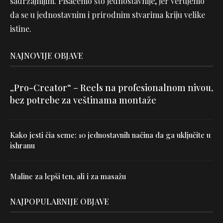
sadržajnijim. Pisaćemo što jednostavnije, jer verujemo
da se u jednostavnim i prirodnim stvarima kriju velike
istine.
NAJNOVIJE OBJAVE
„Pro-Creator“ – Reels na profesionalnom nivou,
bez potrebe za veštinama montaže
Kako jesti čia seme: 10 jednostavnih načina da ga uključite u
ishranu
Maline za lepši ten, ali i za masažu
NAJPOPULARNIJE OBJAVE