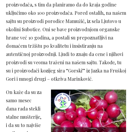
proizvođača, s tim da planiramo da do kraja godine
uključimo oko 100 proizvođača. Pored ostalih, na našem
sajtu su proizvodi porodice Mamužić, iz sela Ljutovo u
okolini Subotice. Oni se bave proizvodnjom organske
hrane već 10 godina, a postali su prepoznatljivi na
domaćem tržištu po kvalitetu i insistiranju na
autentičnoj proizvodnji. Ljudi to znaju da cene i njihovi
proizvodi su veoma traženi na našem sajtu. Takođe, tu
su i proizvođači kozijeg sira “Gorski” iz Jazka na Fruškoj
Gori i mnogi drugi – otkriva Marinković.
On kaže da su za
samo mesec
dana rada stekli
stalne mušterije,
i da su to najviše