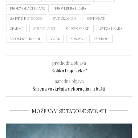
PROIZVOĐAČI HRANE
PROVERENA HRANA
SA NJIVE DO TRPEZE
SAJT ZELENOO
SERTIFIKATI
SPANAĆ
STRANI LANCI
SUPERMARKETI
SVEŽA HRANA
VISOKI STANDARDI
VOĆE
ZDRAVA
ZELENOO
prethodna objava
Koliko traje seks?
naredna objava
Šarena vaskršnja dekoracija i u bašti
MOŽE VAM SE TAKOĐE SVIĐATI