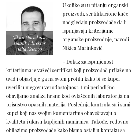
Ukoliko su u pitanju organski
proizvodi, sertifikacione kuće
nadgledaju proizvođače da li
ispunjavaju kriterijume
Nikica Marinković,
organske proizvodnje, navodi
vlasnik i direktor
Nikica Marinković.
sajta Zelenoo
– Dokaz za ispunjenost
kriterijuma je važeći sertifikat koji proizvođač prilaže na
uvid i objavljuje ga na svom profilu kako bi se kupci
uverili u njegovu verodostojnost. I mi periodično
obavljamo analize hrane kod ovlašćenih laboratorija na
prisustvo opasnih materija. Poslednja kontrola su i sami
kupci koji nas svojim komentarima obaveštavaju o
kvalitetu i ukusu kupljenih namirnica. Takođe, redovno
obilazimo proizvođače kako bismo ostali u kontaku sa