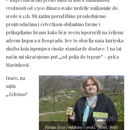
vrednosti od 1.500 dinara svake nedelje najkasnije do
srede u 12h. Mi zatim porudžbine prosleđujemo
proizvođačima i četvrtkom obilazimo farme i
prikupljamo hranu kako bi je svežu isporučili na željenu
adresu kupaca u Beogradu. Sve to obavlja naša kurirska
služba koja ispunjava visoke standarde dostave. I na taj
način mi skraćujemo put „od polja do trpeze“ – priča
Marinković.
Inače, na
sajtu
„Zelenoo“
Farma koza i mlekara Gorski, Jazak; Foto: