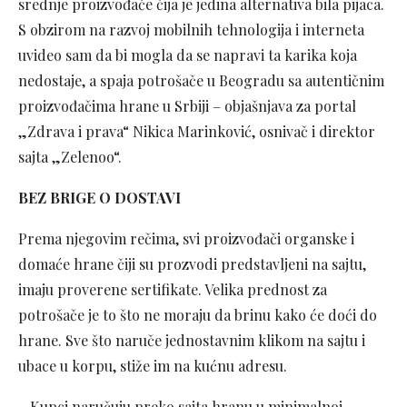
srednje proizvođače čija je jedina alternativa bila pijaca.
S obzirom na razvoj mobilnih tehnologija i interneta
uvideo sam da bi mogla da se napravi ta karika koja
nedostaje, a spaja potrošače u Beogradu sa autentičnim
proizvođačima hrane u Srbiji – objašnjava za portal
„Zdrava i prava“ Nikica Marinković, osnivač i direktor
sajta „Zelenoo“.
BEZ BRIGE O DOSTAVI
Prema njegovim rečima, svi proizvođači organske i
domaće hrane čiji su prozvodi predstavljeni na sajtu,
imaju proverene sertifikate. Velika prednost za
potrošače je to što ne moraju da brinu kako će doći do
hrane. Sve što naruče jednostavnim klikom na sajtu i
ubace u korpu, stiže im na kućnu adresu.
– Kupci naručuju preko sajta hranu u minimalnoj