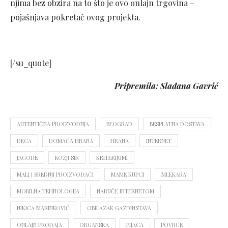
njima bez obzira na to što je ovo onlajn trgovina –
pojašnjava pokretač ovog projekta.
[/su_quote]
Pripremila: Slađana Gavrić
AUTENTIČNA PROIZVODNJA
BEOGRAD
BESPLATNA DOSTAVA
DECA
DOMAĆA HRANA
HRANA
INTERNET
JAGODE
KOZJI SIR
KRITERIJUMI
MALI I SREDNJI PROIZVOĐAČI
MAME KUPCI
MLEKARA
MOBILNA TEHNOLOGIJA
NARUČE INTERNETOM
NIKICA MARINKOVIĆ
OBILAZAK GAZDINSTAVA
ONLAJN PRODAJA
ORGANSKA
PIJACA
POVRĆE