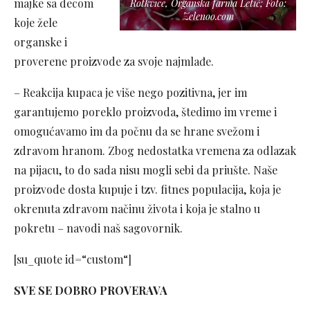
majke sa decom
Rotkvice, Organska farma Letić; Foto:
Zelenoo.com
koje žele
organske i
proverene proizvode za svoje najmlađe.
– Reakcija kupaca je više nego pozitivna, jer im
garantujemo poreklo proizvoda, štedimo im vreme i
omogućavamo im da počnu da se hrane svežom i
zdravom hranom. Zbog nedostatka vremena za odlazak
na pijacu, to do sada nisu mogli sebi da priušte. Naše
proizvode dosta kupuje i tzv. fitnes populacija, koja je
okrenuta zdravom načinu života i koja je stalno u
pokretu – navodi naš sagovornik.
[su_quote id=“custom“]
SVE SE DOBRO PROVERAVA