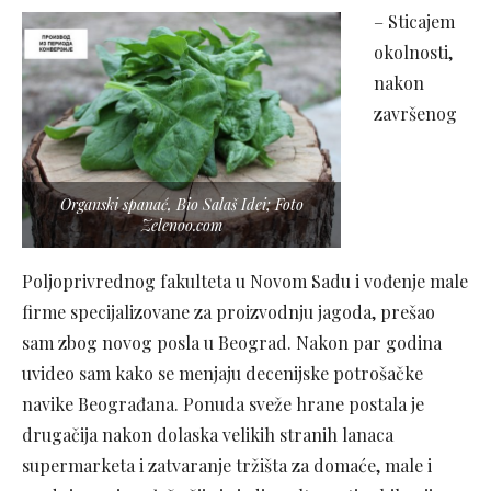
– Sticajem
okolnosti,
nakon
završenog
Organski spanać, Bio Salaš Idei; Foto
Zelenoo.com
Poljoprivrednog fakulteta u Novom Sadu i vođenje male
firme specijalizovane za proizvodnju jagoda, prešao
sam zbog novog posla u Beograd. Nakon par godina
uvideo sam kako se menjaju decenijske potrošačke
navike Beograđana. Ponuda sveže hrane postala je
drugačija nakon dolaska velikih stranih lanaca
supermarketa i zatvaranje tržišta za domaće, male i