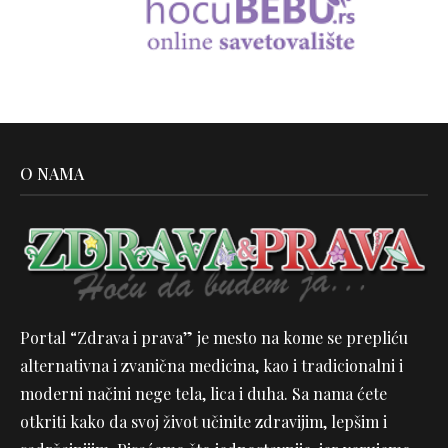
O NAMA
Portal “Zdrava i prava” je mesto na kome se prepliću
alternativna i zvanična medicina, kao i tradicionalni i
moderni načini nege tela, lica i duha. Sa nama ćete
otkriti kako da svoj život učinite zdravijim, lepšim i