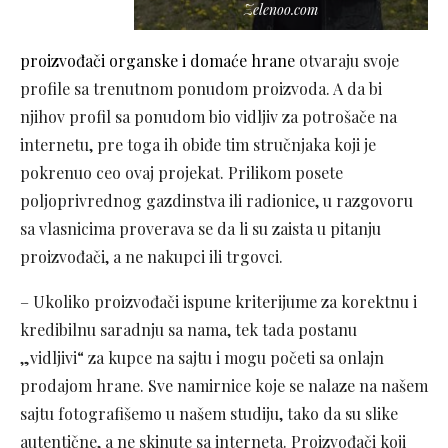
Zelenoo.com
proizvođači organske i domaće hrane
otvaraju svoje
profile sa trenutnom ponudom proizvoda. A da bi
njihov profil sa ponudom bio vidljiv za potrošače na
internetu, pre toga ih obiđe tim stručnjaka koji je
pokrenuo ceo ovaj projekat. Prilikom posete
poljoprivrednog gazdinstva ili radionice, u razgovoru
sa vlasnicima proverava se da li su zaista u pitanju
proizvođači, a ne nakupci ili trgovci.
– Ukoliko proizvođači ispune kriterijume za korektnu i
kredibilnu saradnju sa nama, tek tada postanu
„vidljivi“ za kupce na sajtu i mogu početi sa onlajn
prodajom hrane. Sve namirnice koje se nalaze na našem
sajtu fotografišemo u našem studiju, tako da su slike
autentične, a ne skinute sa interneta. Proizvođači koji