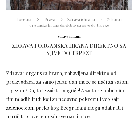
Početna
Prava
Zdrava ishrana
Zdrava i
organska hrana direktno sa njive do trpeze
Zdrava ishrana
ZDRAVA I ORGANSKA HRANA DIREKTNO SA
NJIVE DO TRPEZE
Zdrava i organska hrana, nabavljena direktno od
proizvođača, za samo jedan dan može se naći za vašom
trpezom! Da, to je zaista moguće! A za to se pobrinuo
tim mladih ljudi koji su nedavno pokrenuli veb sajt
zelenoo.com
preko kog Beograđani mogu odabrati i
naručiti provereno zdrave namirnice.