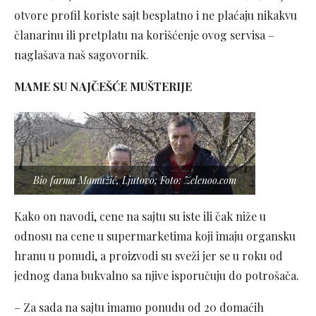
otvore profil koriste sajt besplatno i ne plaćaju nikakvu
članarinu ili pretplatu na korišćenje ovog servisa –
naglašava naš sagovornik.
MAME SU NAJČEŠĆE MUŠTERIJE
Bio farma Mamužić, Ljutovo; Foto: Zelenoo.com
Kako on navodi, cene na sajtu su iste ili čak niže u
odnosu na cene u supermarketima koji imaju organsku
hranu u ponudi, a proizvodi su sveži jer se u roku od
jednog dana bukvalno sa njive isporučuju do potrošača.
– Za sada na sajtu imamo ponudu od 20 domaćih