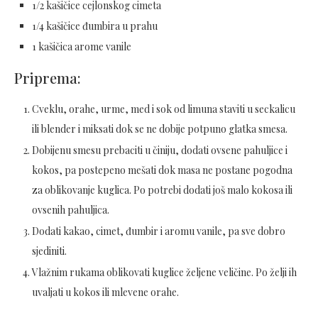
1/2 kašičice cejlonskog cimeta
1/4 kašičice đumbira u prahu
1 kašičica arome vanile
Priprema:
Cveklu, orahe, urme, med i sok od limuna staviti u seckalicu
ili blender i miksati dok se ne dobije potpuno glatka smesa.
Dobijenu smesu prebaciti u činiju, dodati ovsene pahuljice i
kokos, pa postepeno mešati dok masa ne postane pogodna
za oblikovanje kuglica. Po potrebi dodati još malo kokosa ili
ovsenih pahuljica.
Dodati kakao, cimet, đumbir i aromu vanile, pa sve dobro
sjediniti.
Vlažnim rukama oblikovati kuglice željene veličine. Po želji ih
uvaljati u kokos ili mlevene orahe.