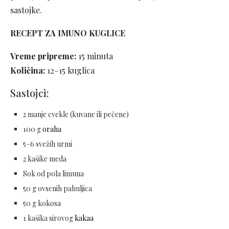
sastojke.
RECEPT ZA IMUNO KUGLICE
Vreme pripreme:
15 minuta
Količina:
12–15 kuglica
Sastojci:
2 manje cvekle (kuvane ili pečene)
100 g
oraha
5–6 svežih urmi
2 kašike meda
Sok od pola limuna
50 g ovsenih pahuljica
50 g kokosa
1 kašika sirovog
kakaa