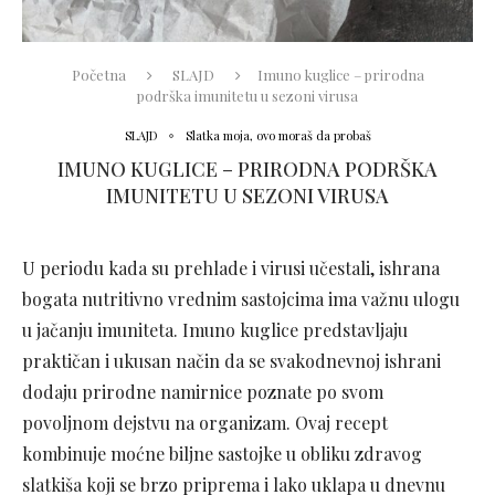
Početna
SLAJD
Imuno kuglice – prirodna
podrška imunitetu u sezoni virusa
SLAJD
Slatka moja, ovo moraš da probaš
IMUNO KUGLICE – PRIRODNA PODRŠKA
IMUNITETU U SEZONI VIRUSA
U periodu kada su prehlade i virusi učestali, ishrana
bogata nutritivno vrednim sastojcima ima važnu ulogu
u jačanju imuniteta. Imuno kuglice predstavljaju
praktičan i ukusan način da se svakodnevnoj ishrani
dodaju prirodne namirnice poznate po svom
povoljnom dejstvu na organizam. Ovaj recept
kombinuje moćne biljne sastojke u obliku zdravog
slatkiša koji se brzo priprema i lako uklapa u dnevnu