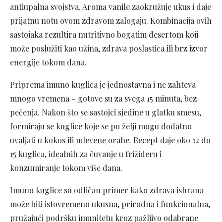
antiupalna svojstva. Aroma vanile zaokružuje ukus i daje
prijatnu notu ovom zdravom zalogaju. Kombinacija ovih
sastojaka rezultira nutritivno bogatim desertom koji
može poslužiti kao užina, zdrava poslastica ili brz izvor
energije tokom dana.
Priprema imuno kuglica je jednostavna i ne zahteva
mnogo vremena – gotove su za svega 15 minuta, bez
pečenja. Nakon što se sastojci sjedine u glatku smesu,
formiraju se kuglice koje se po želji mogu dodatno
uvaljati u kokos ili mlevene orahe. Recept daje oko 12 do
15 kuglica, idealnih za čuvanje u frižideru i
konzumiranje tokom više dana.
Imuno kuglice su odličan primer kako zdrava ishrana
može biti istovremeno ukusna, prirodna i funkcionalna,
pružajući podršku imunitetu kroz pažljivo odabrane