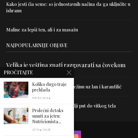
Kako jesti čia seme: 10 jednostavnih načina da ga uključite u
ishranu
Maline za lepši ten, ali i za masažu
NAJPOPULARNIJE OBJAVE
Velika je veština znati razgovarati sa čovekom
PROČITAJTE
Koliko dugo traje
Uništite parazite i normalizujte težinu uz lan i karanfilić
prehlada
09/12/2024
Dr Hajder: Akupunktura je najbolji put do vitkog tela
Prolećni detoks
smuti za jetru:
Nutricionista...
27/04/2025