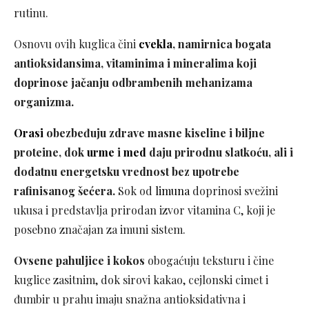
rutinu.
Osnovu ovih kuglica čini
cvekla
, namirnica bogata
antioksidansima, vitaminima i mineralima koji
doprinose jačanju odbrambenih mehanizama
organizma.
Orasi
obezbeđuju zdrave masne kiseline i biljne
proteine, dok
urme
i
med
daju prirodnu slatkoću, ali i
dodatnu energetsku vrednost bez upotrebe
rafinisanog šećera.
Sok od
limuna
doprinosi svežini
ukusa i predstavlja prirodan izvor vitamina C, koji je
posebno značajan za imuni sistem.
Ovsene pahuljice i kokos
obogaćuju teksturu i čine
kuglice zasitnim, dok sirovi kakao, cejlonski cimet i
đumbir u prahu imaju snažna antioksidativna i