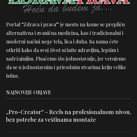
Portal “Zdrava i prava” je mesto na kome se prepliću
alternativna i zvanična medicina, kao i tradicionalni i
moderni načini nege tela, lica i duha. Sa nama ćete
otkriti kako da svoj život učinite zdravijim, lepšim i
sadržajnijim. Pisaćemo što jednostavnije, jer verujemo
da se u jednostavnim i prirodnim stvarima kriju velike
istine.
NAJNOVIJE OBJAVE
„Pro-Creator“ – Reels na profesionalnom nivou,
bez potrebe za veštinama montaže