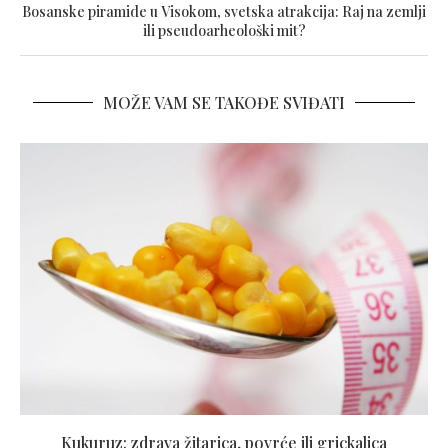
Bosanske piramide u Visokom, svetska atrakcija: Raj na zemlji
ili pseudoarheološki mit?
MOŽE VAM SE TAKOĐE SVIĐATI
Kukuruz: zdrava žitarica, povrće ili grickalica