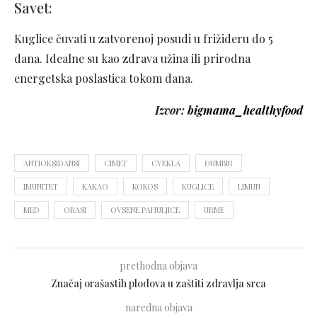
Savet:
Kuglice čuvati u zatvorenoj posudi u frižideru do 5
dana. Idealne su kao zdrava užina ili prirodna
energetska poslastica tokom dana.
Izvor:
bigmama_healthyfood
ANTIOKSIDANSI
CIMET
CVEKLA
ĐUMBIR
IMUNITET
KAKAO
KOKOS
KUGLICE
LIMUN
MED
ORASI
OVSENE PAHULJICE
URME
prethodna objava
Značaj orašastih plodova u zaštiti zdravlja srca
naredna objava